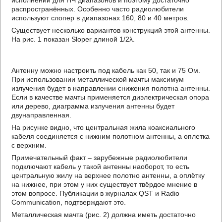
исполнении для НЧ диапазонов и поэтому достаточно
распространённых. Особенно часто радиолюбители
используют слопер в диапазонах 160, 80 и 40 метров.
Существует несколько вариантов конструкций этой антенны.
На рис. 1 показан Slореr длиной 1/2λ.
Антенну можно настроить под кабель как 50, так и 75 Ом.
При использовании металлической мачты максимум
излучения будет в направлении снижения полотна антенны.
Если в качестве мачты применяется диэлектрическая опора
или дерево, диаграмма излучения антенны будет
двунаправленная.
На рисунке видно, что центральная жила коаксиального
кабеля соединяется с нижним полотном антенны, а оплетка
с верхним.
Примечательный факт – зарубежные радиолюбители
подключают кабель у такой антенны наоборот, то есть
центральную жилу на верхнее полотно антенны, а оплётку
на нижнее, при этом у них существует твёрдое мнение в
этом вопросе. Публикации в журналах QST и Radio
Communication, подтверждают это.
Металлическая мачта (рис. 2) должна иметь достаточно