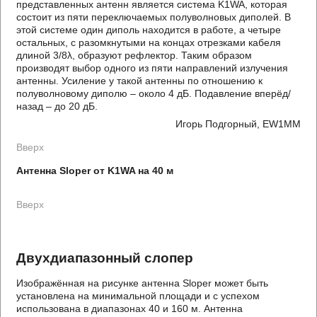
представленных антенн является система K1WA, которая
состоит из пяти переключаемых полуволновых диполей. В
этой системе один диполь находится в работе, а четыре
остальных, с разомкнутыми на концах отрезками кабеля
длиной 3/8λ, образуют рефлектор. Таким образом
производят выбор одного из пяти направлений излучения
антенны. Усиление у такой антенны по отношению к
полуволновому диполю – около 4 дБ. Подавление вперёд/
назад – до 20 дБ.
Игорь Подгорный, EW1MM
Вверх
Антенна Sloper от K1WA на 40 м
Вверх
Двухдиапазонный слопер
Изображённая на рисунке антенна Sloper может быть
установлена на минимальной площади и с успехом
использована в диапазонах 40 и 160 м. Антенна