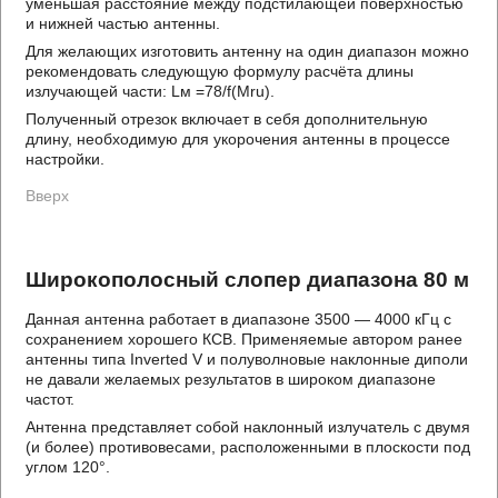
уменьшая расстояние между подстилающей поверхностью
и нижней частью антенны.
Для желающих изготовить антенну на один диапазон можно
рекомендовать следующую формулу расчёта длины
излучающей части: Lм =78/f(Mru).
Полученный отрезок включает в себя дополнительную
длину, необходимую для укорочения антенны в процессе
настройки.
Вверх
Широкополосный слопер диапазона 80 м
Данная антенна работает в диапазоне 3500 — 4000 кГц с
сохранением хорошего КСВ. Применяемые автором ранее
антенны типа Inverted V и полуволновые наклонные диполи
не давали желаемых результатов в широком диапазоне
частот.
Антенна представляет собой наклонный излучатель с двумя
(и более) противовесами, расположенными в плоскости под
углом 120°.