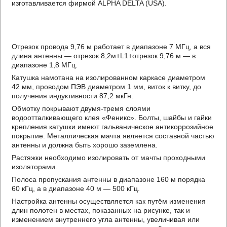
изготавливается фирмой ALPHA DELTA (USA).
Отрезок провода 9,76 м работает в диапазоне 7 МГц, а вся
длина антенны — отрезок 8,2м+L1+отрезок 9,76 м — в
диапазоне 1,8 МГц.
Катушка намотана на изолированном каркасе диаметром
42 мм, проводом ПЭВ диаметром 1 мм, виток к витку, до
получения индуктивности 87,2 мкГн.
Обмотку покрывают двумя-тремя слоями
водоотталкивающего клея «Феникс». Болты, шайбы и гайки
крепления катушки имеют гальваническое антикоррозийное
покрытие. Металлическая мачта является составной частью
антенны и должна быть хорошо заземлена.
Растяжки необходимо изолировать от мачты проходными
изоляторами.
Полоса пропускания антенны в диапазоне 160 м порядка
60 кГц, а в диапазоне 40 м — 500 кГц.
Настройка антенны осуществляется как путём изменения
длин полотен в местах, показанных на рисунке, так и
изменением внутреннего угла антенны, увеличивая или