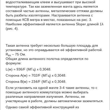
водоотталкивающим клеем и высушивают при высокой
температуре. Так как заземленная мачта здесь является
составной частью антенны, металлические оттяжки должны
быть разбиты изоляторами. Настраивается антенна с
помощью КСВ метра в местах, показанных на рис. 3.
Наиболее эффективной является антенна Slореr длиной 1λ
(рис. 4).
Такая антенна требует несколько большую площадь для
установки, но это оправдывается её эффективной работой.
R
– 75 Ом.
вх
Общая длина антенного полотна определяется по
формуле:
L(м) = 936/F (МГц) х 0,3048.
Сторона А(м) = 702/F (МГц) х 0,3048.
Сторона В(м) = 234/F (МГц) х 0,3048.
Если установить на одной мачте 3-4 такие антенны, то с
помощью антенного коммутатора можно выбирать
различные направления излучения. Антенны, не
участвующие в работе, должны автоматически заземляться.
Однако самой эффективной конструкцией из