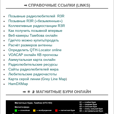
➡ СПРАВОЧНЫЕ ССЫЛКИ (LINKS)
Позывные радиолюбителей R3R
Позывные R3R («безымянные»)
Коллективные радиостанции R3R
Как получить позывной впервые
Веб-камеры Тамбова онлайн
Где/что можно купить/продать
Расчёт размеров антенны
Определить QTH-Locator online
VOACAP онлайн КВ прогнозы
Азимутальная карта онлайн
Радиолюбительские ресурсы
Сайты радиолюбителей мира
Любительские радиочастоты
Карта серой линии
Grey Line Map
(
)
HamDXMap
➡ ☀ 📡 МАГНИТНЫЕ БУРИ ОНЛАЙН