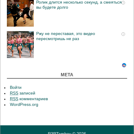
Ролик длится несколько секунд, а смеяться
i
вы будете долго
Ржу не переставая, это видео
i
пересмотришь не раз
МЕТА
Войти
RSS
записей
RSS
комментариев
WordPress.org
R3RTambov
© 2026