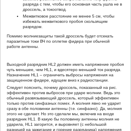
разряда с тем, чтобы его основная часть ушла не в
дроссель, а токоотвод.
Межвитковое расстояние не менее 5 см, чтобы
избежать межвиткового пробоя скользящим
разрядом.
Помимо молниезащиты такой дроссель будет отсекать
паразитные токи ВЧ по оплетке фидера при обычной
работе антенны.
Выходной разрядник HL2 должен иметь напряжение пробоя
чуть меньшее, чем HL1, и вдесятеро меньший ток разряда.
Назначение HL1 – ограничить выбросы напряжения на
защищенном фидере, идущем вниз к радиостанции.
Следует пояснить, почему дроссель, показанный на рис.
эффективен против выбросов при ударе молнии. Ведь это
обычный развязывающий дроссель, который эффективен
только против синфазных помех. А молния явно не ударит
сразу в обе половинки антенны (т.е. синфазно). Да, молния
этого не сделает. Но это сделали мы, включив на входе
разрядник HL1. В какую бы половинку антенны молния не
ударила, HL1 загорится, и выровняет (с небольшой
разницей на зажигание и горение разрядника) напряжения