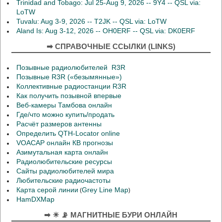
Trinidad and Tobago: Jul 25-Aug 9, 2026 -- 9Y4 -- QSL via:
LoTW
Tuvalu: Aug 3-9, 2026 -- T2JK -- QSL via: LoTW
Aland Is: Aug 3-12, 2026 -- OH0ERF -- QSL via: DK0ERF
➡ СПРАВОЧНЫЕ ССЫЛКИ (LINKS)
Позывные радиолюбителей R3R
Позывные R3R («безымянные»)
Коллективные радиостанции R3R
Как получить позывной впервые
Веб-камеры Тамбова онлайн
Где/что можно купить/продать
Расчёт размеров антенны
Определить QTH-Locator online
VOACAP онлайн КВ прогнозы
Азимутальная карта онлайн
Радиолюбительские ресурсы
Сайты радиолюбителей мира
Любительские радиочастоты
Карта серой линии
Grey Line Map
(
)
HamDXMap
➡ ☀ 📡 МАГНИТНЫЕ БУРИ ОНЛАЙН