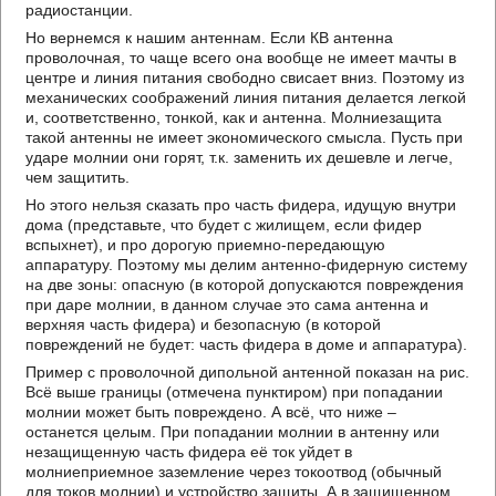
радиостанции.
Но вернемся к нашим антеннам. Если КВ антенна
проволочная, то чаще всего она вообще не имеет мачты в
центре и линия питания свободно свисает вниз. Поэтому из
механических соображений линия питания делается легкой
и, соответственно, тонкой, как и антенна. Молниезащита
такой антенны не имеет экономического смысла. Пусть при
ударе молнии они горят, т.к. заменить их дешевле и легче,
чем защитить.
Но этого нельзя сказать про часть фидера, идущую внутри
дома (представьте, что будет с жилищем, если фидер
вспыхнет), и про дорогую приемно-передающую
аппаратуру. Поэтому мы делим антенно-фидерную систему
на две зоны: опасную (в которой допускаются повреждения
при даре молнии, в данном случае это сама антенна и
верхняя часть фидера) и безопасную (в которой
повреждений не будет: часть фидера в доме и аппаратура).
Пример с проволочной дипольной антенной показан на рис.
Всё выше границы (отмечена пунктиром) при попадании
молнии может быть повреждено. А всё, что ниже –
останется целым. При попадании молнии в антенну или
незащищенную часть фидера её ток уйдет в
молниеприемное заземление через токоотвод (обычный
для токов молнии) и устройство защиты. А в защищенном