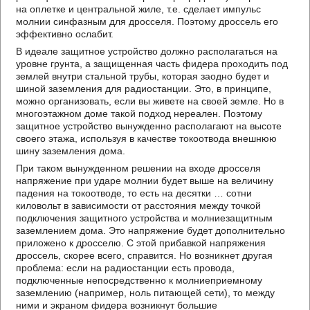
на оплетке и центральной жиле, т.е. сделает импульс
молнии синфазным для дросселя. Поэтому дроссель его
эффективно ослабит.
В идеале защитное устройство должно располагаться на
уровне грунта, а защищенная часть фидера проходить под
землей внутри стальной трубы, которая заодно будет и
шиной заземления для радиостанции. Это, в принципе,
можно организовать, если вы живете на своей земле. Но в
многоэтажном доме такой подход нереален. Поэтому
защитное устройство вынужденно располагают на высоте
своего этажа, используя в качестве токоотвода внешнюю
шину заземления дома.
При таком вынужденном решении на входе дросселя
напряжение при ударе молнии будет выше на величину
падения на токоотводе, то есть на десятки … сотни
киловольт в зависимости от расстояния между точкой
подключения защитного устройства и молниезащитным
заземлением дома. Это напряжение будет дополнительно
приложено к дросселю. С этой прибавкой напряжения
дроссель, скорее всего, справится. Но возникнет другая
проблема: если на радиостанции есть провода,
подключенные непосредственно к молниеприемному
заземлению (например, ноль питающей сети), то между
ними и экраном фидера возникнут большие