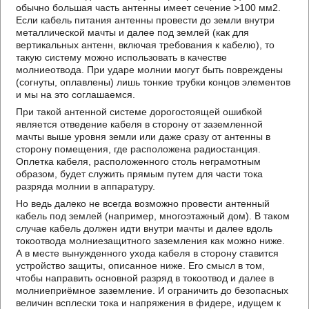
обычно большая часть антенны имеет сечение >100 мм2.
Если кабель питания антенны провести до земли внутри
металлической мачты и далее под землей (как для
вертикальных антенн, включая требования к кабелю), то
такую систему можно использовать в качестве
молниеотвода. При ударе молнии могут быть повреждены
(согнуты, оплавлены) лишь тонкие трубки концов элементов
и мы на это соглашаемся.
При такой антенной системе дорогостоящей ошибкой
является отведение кабеля в сторону от заземленной
мачты выше уровня земли или даже сразу от антенны в
сторону помещения, где расположена радиостанция.
Оплетка кабеля, расположенного столь неграмотным
образом, будет служить прямым путем для части тока
разряда молнии в аппаратуру.
Но ведь далеко не всегда возможно провести антенный
кабель под землей (например, многоэтажный дом). В таком
случае кабель должен идти внутри мачты и далее вдоль
токоотвода молниезащитного заземления как можно ниже.
А в месте вынужденного ухода кабеля в сторону ставится
устройство защиты, описанное ниже. Его смысл в том,
чтобы направить основной разряд в токоотвод и далее в
молниеприёмное заземление. И ограничить до безопасных
величин всплески тока и напряжения в фидере, идущем к