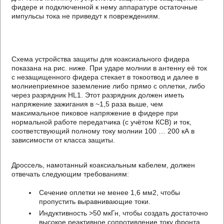
фидере и подключенной к нему аппаратуре остаточные
импульсы тока не приведут к повреждениям.
Схема устройства защиты для коаксиального фидера
показана на рис. ниже. При ударе молнии в антенну её ток
с незащищенного фидера стекает в токоотвод и далее в
молниеприемное заземление либо прямо с оплетки, либо
через разрядник HL1. Этот разрядник должен иметь
напряжение зажигания в ~1,5 раза выше, чем
максимальное пиковое напряжение в фидере при
нормальной работе передатчика (с учётом КСВ) и ток,
соответствующий полному току молнии 100 … 200 кА в
зависимости от класса защиты.
Дроссель, намотанный коаксиальным кабелем, должен
отвечать следующим требованиям:
Сечение оплетки не менее 1,6 мм2, чтобы
пропустить выравнивающие токи.
Индуктивность >50 мкГн, чтобы создать достаточно
высокое реактивное сопротивление току фронта