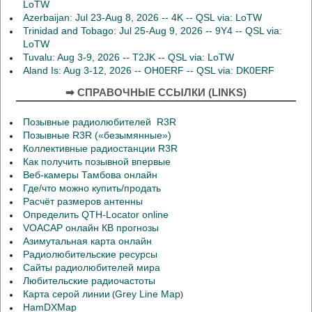
LoTW
Azerbaijan: Jul 23-Aug 8, 2026 -- 4K -- QSL via: LoTW
Trinidad and Tobago: Jul 25-Aug 9, 2026 -- 9Y4 -- QSL via:
LoTW
Tuvalu: Aug 3-9, 2026 -- T2JK -- QSL via: LoTW
Aland Is: Aug 3-12, 2026 -- OH0ERF -- QSL via: DK0ERF
➡ СПРАВОЧНЫЕ ССЫЛКИ (LINKS)
Позывные радиолюбителей R3R
Позывные R3R («безымянные»)
Коллективные радиостанции R3R
Как получить позывной впервые
Веб-камеры Тамбова онлайн
Где/что можно купить/продать
Расчёт размеров антенны
Определить QTH-Locator online
VOACAP онлайн КВ прогнозы
Азимутальная карта онлайн
Радиолюбительские ресурсы
Сайты радиолюбителей мира
Любительские радиочастоты
Карта серой линии
Grey Line Map
(
)
HamDXMap