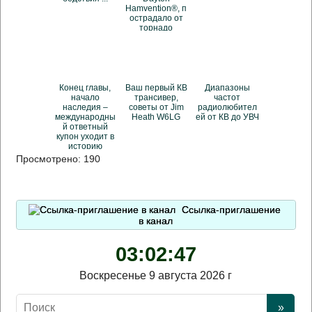
Hamvention®, п
острадало от
торнадо
Конец главы,
Ваш первый КВ
Диапазоны
начало
трансивер,
частот
наследия –
советы от Jim
радиолюбител
международны
Heath W6LG
ей от КВ до УВЧ
й ответный
купон уходит в
историю
Просмотрено:
190
Ссылка-приглашение
в канал
03:02:47
Воскресенье 9 августа 2026 г