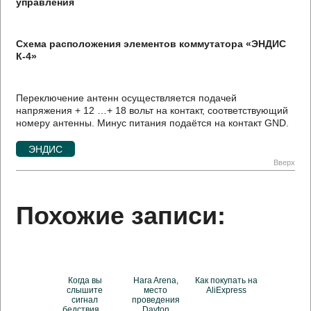
управления
Схема расположения элементов коммутатора «ЭНДИС
К-4»
Переключение антенн осуществляется подачей
напряжения + 12 …+ 18 вольт на контакт, соответствующий
номеру антенны. Минус питания подаётся на контакт GND.
ЭНДИС
Вверх
Похожие записи:
Когда вы
Hara Arena,
Как покупать на
слышите
место
AliExpress
сигнал
проведения
бедствия ...
Dayton