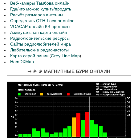
Веб-камеры Тамбова онлайн
Где/что можно купить/продать
Расчёт размеров антенны
Определить QTH-Locator online
VOACAP онлайн КВ прогнозы
Азимутальная карта онлайн
Радиолюбительские ресурсы
Сайты радиолюбителей мира
Любительские радиочастоты
Карта серой линии
Grey Line Map
(
)
HamDXMap
➡ ☀ 📡 МАГНИТНЫЕ БУРИ ОНЛАЙН