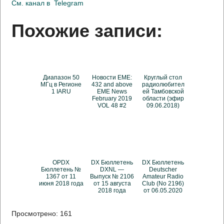
См. канал в
Telegram
Похожие записи:
Диапазон 50
Новости EME:
Круглый стол
МГц в Регионе
432 and above
радиолюбител
1 IARU
EME News
ей Тамбовской
February 2019
области (эфир
VOL 48 #2
09.06.2018)
OPDX
DX Бюллетень
DX Бюллетень
Бюллетень №
DXNL —
Deutscher
1367 от 11
Выпуск № 2106
Amateur Radio
июня 2018 года
от 15 августа
Club (No 2196)
2018 года
от 06.05.2020
Просмотрено:
161