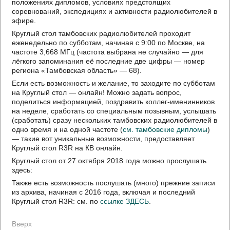
положениях дипломов, условиях предстоящих
соревнований, экспедициях и активности радиолюбителей в
эфире.
Круглый стол тамбовских радиолюбителей проходит
еженедельно по субботам, начиная с 9:00 по Москве, на
частоте 3,668 МГц (частота выбрана не случайно — для
лёгкого запоминания её последние две цифры — номер
региона «Тамбовская область» — 68).
Если есть возможность и желание, то заходите по субботам
на Круглый стол — онлайн! Можно задать вопрос,
поделиться информацией, поздравить коллег-именинников
на неделе, сработать со специальным позывным, услышать
(сработать) сразу нескольких тамбовских радиолюбителей в
одно время и на одной частоте (
см. тамбовские дипломы
)
— такие вот уникальные возможности, предоставляет
Круглый стол R3R на КВ онлайн.
Круглый стол от 27 октября 2018 года можно прослушать
здесь:
Также есть возможность послушать (много) прежние записи
из архива, начиная с 2016 года, включая и последний
Круглый стол R3R: см. по
ссылке ЗДЕСЬ
.
Вверх