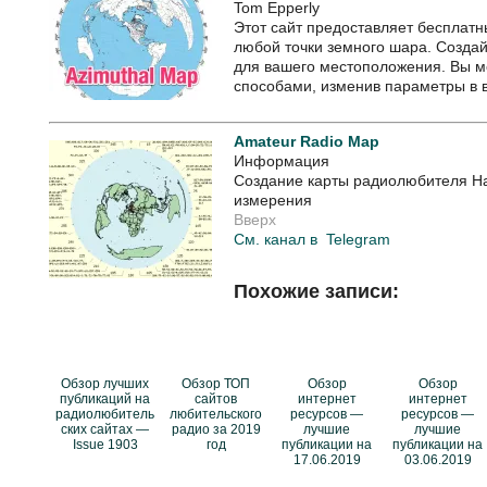
Tom Epperly
Этот сайт предоставляет бесплатн
любой точки земного шара. Созда
для вашего местоположения. Вы м
способами, изменив параметры в
Amateur Radio Map
Информация
Создание карты радиолюбителя Ha
измерения
Вверх
См. канал в
Telegram
Похожие записи:
Обзор лучших
Обзор ТОП
Обзор
Обзор
публикаций на
сайтов
интернет
интернет
радиолюбитель
любительского
ресурсов —
ресурсов —
ских сайтах —
радио за 2019
лучшие
лучшие
Issue 1903
год
публикации на
публикации на
17.06.2019
03.06.2019