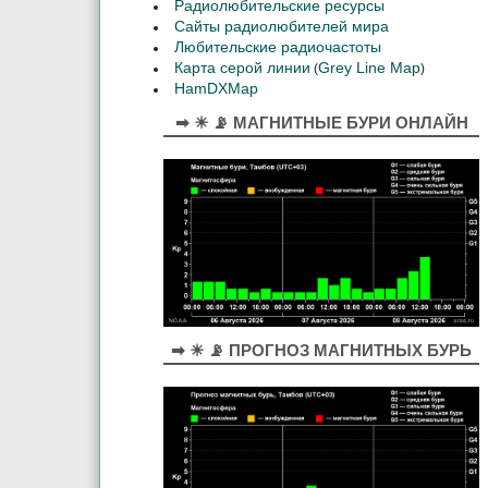
Радиолюбительские ресурсы
Сайты радиолюбителей мира
Любительские радиочастоты
Карта серой линии
Grey Line Map
(
)
HamDXMap
➡ ☀ 📡 МАГНИТНЫЕ БУРИ ОНЛАЙН
➡ ☀ 📡 ПРОГНОЗ МАГНИТНЫХ БУРЬ