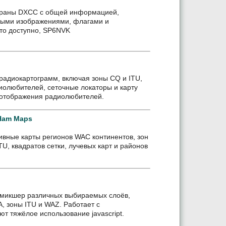
страны DXCC с общей информацией,
выми изображениями, флагами и
то доступно, SP6NVK
радиокартограмм, включая зоны CQ и ITU,
иолюбителей, сеточные локаторы и карту
 отображения радиолюбителей.
Ham Maps
ивные карты регионов WAC континентов, зон
TU, квадратов сетки, лучевых карт и районов
 микшер различных выбираемых слоёв,
, зоны ITU и WAZ. Работает с
т тяжёлое использование javascript.