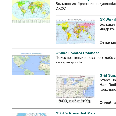
Большое изображение радиолюбите
DXCC
DX Worl
Большая 
квадраты
Сетка кв
Online Locator Database
Поиск позывных в локаторе, либо 
на карте google
Grid Squ
Szabo Tib
Ham Radi
геокодир
Онлайн 
NS6T’s Azimuthal Map