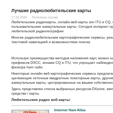
Лучшие радиолюбительские карты
17.02.2020
Полезные ссылки
Любительские радиокарты, онлайн-веб-карты зон ITU и CQ, 
пользовательские азимутальные карты. Сегодня интернет п
любительской радиогеографии.
Многие радиолюбительские картографические сервисы, реа
текстовой навигацией и возможностями поиска.
Используя преимущества методов наложения карт, можно н
префиксов DXCC, зонами CQ и ITU, что упрощает наблюд
фильтра ham radio.
Некоторые онлайн веб-картографические сервисы предлага
щелкающие сеточные квадратные локаторные карты, другие
азимутальные карты, центрированные на вашем собственн
Здесь представлен список выбранных ресурсов DXzone, взя
средства / карты.
Любительские радио веб-карты:
Internet Ham Atlas