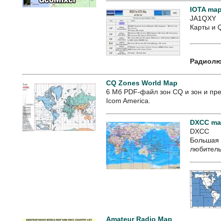
IOTA ma
JA1QXY
Карты и 
Радиолю
CQ Zones World Map
6 Мб PDF-файл зон CQ и зон и пр
Icom America.
DXCC m
DXCC
Большая 
любитель
Amateur Radio Map