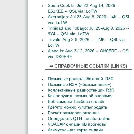
South Cook Is: Jul 22-Aug 14, 2026 --
E51KEE -- QSL via: LoTW
Azerbaijan: Jul 23-Aug 8, 2026 -- 4K -- QSL
via: LoTW
Trinidad and Tobago: Jul 25-Aug 9, 2026 --
9Y4 -- QSL via: LoTW
Tuvalu: Aug 3-9, 2026 -- T2JK -- QSL via:
LoTW
Aland Is: Aug 3-12, 2026 -- OH0ERF -- QSL
via: DK0ERF
➡ СПРАВОЧНЫЕ ССЫЛКИ (LINKS)
Позывные радиолюбителей R3R
Позывные R3R («безымянные»)
Коллективные радиостанции R3R
Как получить позывной впервые
Веб-камеры Тамбова онлайн
Где/что можно купить/продать
Расчёт размеров антенны
Определить QTH-Locator online
VOACAP онлайн КВ прогнозы
Азимутальная карта онлайн