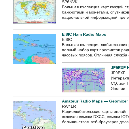
SP6NVK
Большая коллекция карт каждой 
банкнотами и монетами, спутнико
национальной информацией, где э
EI8IC Ham Radio Maps
EI8IC
Большая коллекция любительских 
полный набор карт префиксов рад
часовых поясов. Отличная служба
JF9EXF 
JF9EXF
Интеракт
CQ, зон I
Японии
Amateur Radio Maps — Geomixer
RW4LR
Радиолюбительские карты онлайн
включая ссылки DXCC, ссылки IOTA
большинством веб-браузеров делаю