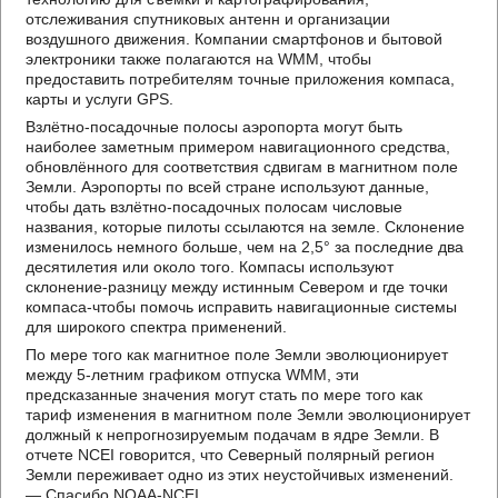
отслеживания спутниковых антенн и организации
воздушного движения. Компании смартфонов и бытовой
электроники также полагаются на WMM, чтобы
предоставить потребителям точные приложения компаса,
карты и услуги GPS.
Взлётно-посадочные полосы аэропорта могут быть
наиболее заметным примером навигационного средства,
обновлённого для соответствия сдвигам в магнитном поле
Земли. Аэропорты по всей стране используют данные,
чтобы дать взлётно-посадочных полосам числовые
названия, которые пилоты ссылаются на земле. Склонение
изменилось немного больше, чем на 2,5° за последние два
десятилетия или около того. Компасы используют
склонение-разницу между истинным Севером и где точки
компаса-чтобы помочь исправить навигационные системы
для широкого спектра применений.
По мере того как магнитное поле Земли эволюционирует
между 5-летним графиком отпуска WMM, эти
предсказанные значения могут стать по мере того как
тариф изменения в магнитном поле Земли эволюционирует
должный к непрогнозируемым подачам в ядре Земли. В
отчете NCEI говорится, что Северный полярный регион
Земли переживает одно из этих неустойчивых изменений.
— Спасибо NOAA-NCEI