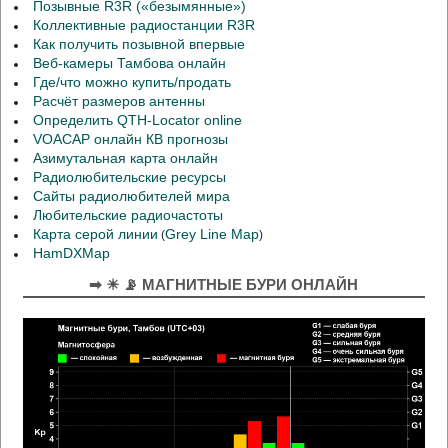
Позывные R3R («безымянные»)
Коллективные радиостанции R3R
Как получить позывной впервые
Веб-камеры Тамбова онлайн
Где/что можно купить/продать
Расчёт размеров антенны
Определить QTH-Locator online
VOACAP онлайн КВ прогнозы
Азимутальная карта онлайн
Радиолюбительские ресурсы
Сайты радиолюбителей мира
Любительские радиочастоты
Карта серой линии
Grey Line Map
(
)
HamDXMap
➡ ☀ 📡 МАГНИТНЫЕ БУРИ ОНЛАЙН