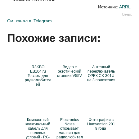
Источник:
ARRL
Вверх
См. канал в
Telegram
Похожие записи:
R3KBO
Видео с
Антенный
EB104.ru
экзотической
переключатель
Товары для
станции V55V
ОРЕК СX-301U
радиолюбител
на 3 положения
ей
Компактный
Electronics
Фотографии с
коаксиальный
Notes
Hamvention 201
кабель для
открывает
9 года
полевых
магазин для
условий - RG-
радиолюбител