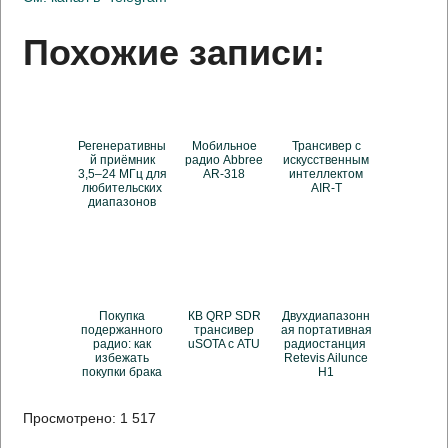
Похожие записи:
Регенеративны
Мобильное
Трансивер с
й приёмник
радио Abbree
искусственным
3,5–24 МГц для
AR-318
интеллектом
любительских
AIR-T
диапазонов
Покупка
КВ QRP SDR
Двухдиапазонн
подержанного
трансивер
ая портативная
радио: как
uSOTA с ATU
радиостанция
избежать
Retevis Ailunce
покупки брака
H1
Просмотрено:
1 517