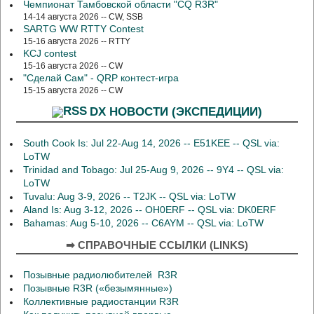
Чемпионат Тамбовской области "CQ R3R"
14-14 августа 2026 -- CW, SSB
SARTG WW RTTY Contest
15-16 августа 2026 -- RTTY
KCJ contest
15-16 августа 2026 -- CW
"Сделай Сам" - QRP контест-игра
15-15 августа 2026 -- CW
DX НОВОСТИ (ЭКСПЕДИЦИИ)
South Cook Is: Jul 22-Aug 14, 2026 -- E51KEE -- QSL via:
LoTW
Trinidad and Tobago: Jul 25-Aug 9, 2026 -- 9Y4 -- QSL via:
LoTW
Tuvalu: Aug 3-9, 2026 -- T2JK -- QSL via: LoTW
Aland Is: Aug 3-12, 2026 -- OH0ERF -- QSL via: DK0ERF
Bahamas: Aug 5-10, 2026 -- C6AYM -- QSL via: LoTW
➡ СПРАВОЧНЫЕ ССЫЛКИ (LINKS)
Позывные радиолюбителей R3R
Позывные R3R («безымянные»)
Коллективные радиостанции R3R