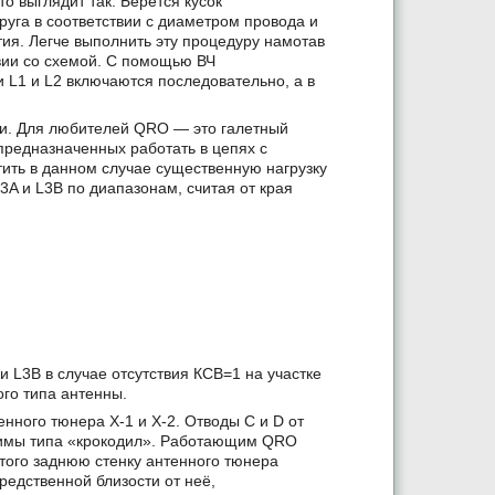
о выглядит так. Берется кусок
руга в соответствии с диаметром провода и
тия. Легче выполнить эту процедуру намотав
твии со схемой. С помощью ВЧ
и L1 и L2 включаются последовательно, а в
си. Для любителей QRO — это галетный
предназначенных работать в цепях с
ить в данном случае существенную нагрузку
3A и L3B по диапазонам, считая от края
и L3B в случае отсутствия КСВ=1 на участке
го типа антенны.
ного тюнера Х-1 и Х-2. Отводы С и D от
ажимы типа «крокодил». Работающим QRO
этого заднюю стенку антенного тюнера
редственной близости от неё,