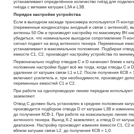
устанавливают определённое количество гнёзд для подкл
гнёзда с витками кату­шек L3A и L3B.
Порядок настройки устройства
Если в выходном каскаде трансивера используется П-конт
(переменные конденса­торы анодный и связи с антенной), в
антенны 50 Ом и производят настройку по максимуму ВЧ н
убедиться, что номинальное выходное сопротивление П-кон
сигнал подают на вход антенного тюнера. Переменные емко
устанавливают в максимальное положение. Подбирая отводы
емкости С1, С2, производят настройку устройства по миним
Первоначально подбор отводов С и D начинают ближе к кат
положение настройки будет всё же тогда, когда отводы С и
удалении от катушек связи L1 и L2. После получения КСВ =
включают усилитель и, при необходимости, производят до
переменных емкостей С1 и С2.
При работе на однопроводную линию передачи используют в
заземляют.
Отвод С должен быть установлен в среднее положение кату
производится подбором отвода D от катушки L3B и изменен
до получения КСВ-1. При работе на коаксиальную линию пе
антенного тюнера. Выход Х-2 заземляют, а отвод D от кату
диапазоне. Настройку производят изменяя ёмкости С1, С2 и
вблизи катушки связи L2, до получения КСВ = 1,0.