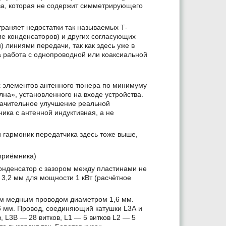
ва, которая не содержит симметрирующего
траняет недостатки так называемых Т-
е конденсаторов) и других coгласующих
 линиями передачи, так как здесь уже в
 работа с однопроводной или коаксиальной
х элементов антенного тюнера по минимуму
на», установленного на входе устройства.
начительное улучшение реальной
ника с антенной индуктивная, а не
 гармоник передатчика здесь тоже выше,
приёмника)
онденсатор с зазором между пластинами не
 3,2 мм для мощности 1 кВт (расчётное
лым медным проводом диаметром 1,6 мм.
6 мм. Провод, соединяющий катушки L3A и
в, L3B — 28 витков, L1 — 5 витков L2 — 5