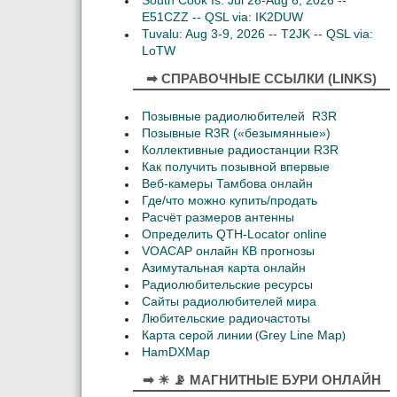
South Cook Is: Jul 26-Aug 6, 2026 --
E51CZZ -- QSL via: IK2DUW
Tuvalu: Aug 3-9, 2026 -- T2JK -- QSL via:
LoTW
➡ СПРАВОЧНЫЕ ССЫЛКИ (LINKS)
Позывные радиолюбителей R3R
Позывные R3R («безымянные»)
Коллективные радиостанции R3R
Как получить позывной впервые
Веб-камеры Тамбова онлайн
Где/что можно купить/продать
Расчёт размеров антенны
Определить QTH-Locator online
VOACAP онлайн КВ прогнозы
Азимутальная карта онлайн
Радиолюбительские ресурсы
Сайты радиолюбителей мира
Любительские радиочастоты
Карта серой линии
Grey Line Map
(
)
HamDXMap
➡ ☀ 📡 МАГНИТНЫЕ БУРИ ОНЛАЙН