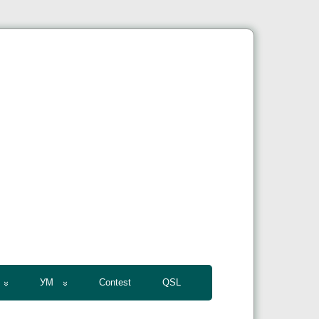
УМ
Contest
QSL