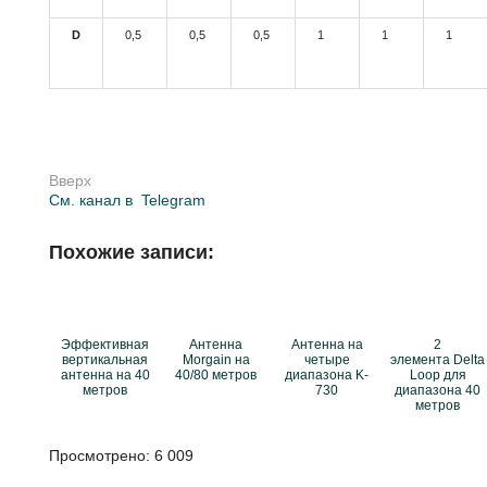
D
0,5
0,5
0,5
1
1
1
Вверх
См. канал в
Telegram
Похожие записи:
Эффективная
Антенна
Антенна на
2
вертикальная
Morgain на
четыре
элемента Delta
антенна на 40
40/80 метров
диапазона K-
Loop для
метров
730
диапазона 40
метров
Просмотрено:
6 009