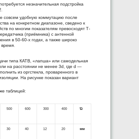
потребуется незначительная подстройка
2.
 не совсем удобную коммутацию после
ства на конкретном диапазоне, сведено к
ств по многим показателям превосходят Т-
ередатчика (приёмника) с антенной
ния в 50-60-х годах, а также широко
 время.
ачи типа КАТВ, «лапша» или самодельная
ли на расстоянии не менее 3d, где d —
олнить из оргстекла, проваренного в
золяции. На рисунке показан вариант
же таблицей:
500
600
300
400
Ώ
30
40
12
20
мм