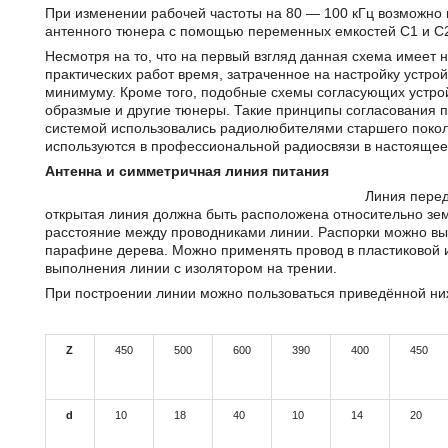
При изменении рабочей частоты на 80 — 100 кГц возможно 
антенного тюнера с помощью переменных емкостей С1 и С
Несмотря на то, что на первый взгляд данная схема имеет
практических работ время, затраченное на настройку устрой
минимуму. Кроме того, подобные схемы согласующих устрой
образмые и другие тюнеры. Такие принципы согласования п
системой использовались радиолюбителями старшего поколе
используются в профессиональной радиосвязи в настоящее
Антенна и симметричная линия питания
Линия перед
открытая линия должна быть расположена относительно зем
расстояние между проводниками линии. Распорки можно вып
парафине дерева. Можно применять провод в пластиковой и
выполнения линии с изолятором на трении.
При построении линии можно пользоваться приведённой ни
Z
450
500
600
390
400
450
d
10
18
40
10
14
20