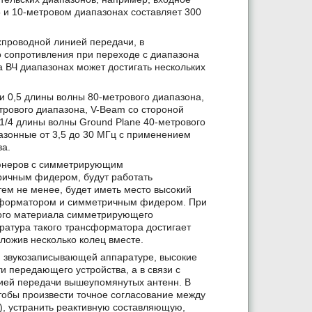
 и 10-метровом диапазонах составляет 300
проводной линией передачи, в
о сопротивления при переходе с диапазона
а ВЧ диапазонах может достигать нескольких
и 0,5 длины волны 80-метрового диапазона,
трового диапазона, V-Вeam со стороной
 1/4 длины волны Ground Plane 40-метрового
азонные от 3,5 до 30 МГц с применением
ва.
тюнеров с симметрирующим
ричным фидером, будут работать
ем не менее, будет иметь место высокий
нсформатором и симметричным фидером. При
ого материала симметрирующего
ература такого трансформатора достигает
ложив несколько колец вместе.
 звукозаписывающей аппаратуре, высокие
и передающего устройства, а в связи с
ией передачи вышеупомянутых антенн. В
тобы произвести точное согласование между
й), устранить реактивную составляющую,