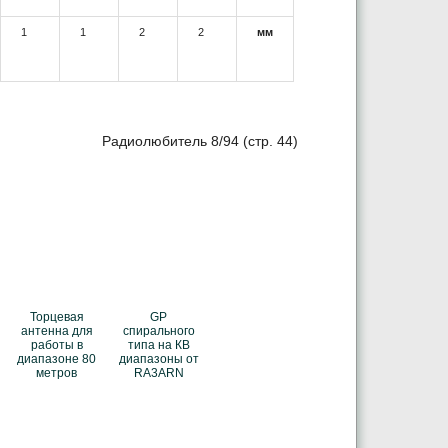
1
1
2
2
мм
Радиолюбитель 8/94 (стр. 44)
Торцевая
GP
антенна для
спирального
работы в
типа на КВ
диапазоне 80
диапазоны от
метров
RA3ARN