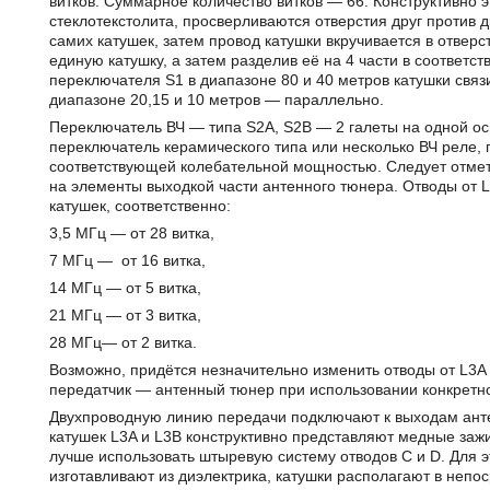
витков. Суммарное количество витков — 66. Конструктивно эт
стеклотекстолита, просверливаются отверстия друг против д
самих катушек, затем провод катушки вкручивается в отверс
единую катушку, а затем разделив её на 4 части в соответс
переключателя S1 в диапазоне 80 и 40 метров катушки связ
диапазоне 20,15 и 10 метров — параллельно.
Переключатель ВЧ — типа S2A, S2B — 2 галеты на одной о
переключатель керамического типа или несколько ВЧ реле, 
соответствующей колебательной мощностью. Следует отмет
на элементы выходкой части антенного тюнера. Отводы от L
катушек, соответственно:
3,5 МГц — от 28 витка,
7 МГц — от 16 витка,
14 МГц — от 5 витка,
21 МГц — от 3 витка,
28 МГц— от 2 витка.
Возможно, придётся незначительно изменить отводы от L3A 
передатчик — антенный тюнер при использовании конкретно
Двухпроводную линию передачи подключают к выходам антен
катушек L3A и L3B конструктивно представляют медные з
лучше использовать штыревую систему отводов С и D. Для 
изготавливают из диэлектрика, катушки располагают в непос