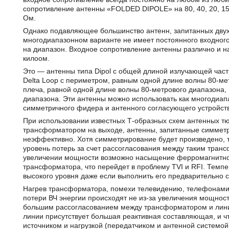
сопротивление антенны «FOLDED DIPOLE» на 80, 40, 20, 15
Ом.
Однако подавляющее большинство антенн, запитанных двух
многодиапазонном варианте не имеет постоянного входног
на диапазон. Входное сопротивление антенны различно и н
килоом.
Это — антенны типа Dipol c общей длиной излучающей част
Delta Loop с периметром, равным одной длине волны 80-ме
плеча, равной одной длине волны 80-метрового диапазона,
диапазона. Эти антенны можно использовать как многодиап
симметричного фидера и антенного согласующего устройст
При использовании известных Т-образных схем антенных 
трансформатором на выходе, антенны, запитанные симмет
неэффективно. Хотя симметрирование будет произведено, т
уровень потерь за счет рассогласования между таким тра
увеличении мощности возможно насыщение ферромагнитн
трансформатора, что перейдет в проблему TVI и RFI. Темп
высокого уровня даже если выполнить его предварительно с
Нагрев трансформатора, помехи телевидению, телефонами
потери ВЧ энергии происходят не из-за увеличения мощност
большим рассогласованием между трансформатором и лин
линии присутствует большая реактивная составляющая, и ч
источником и нагрузкой (передатчиком и антенной системо