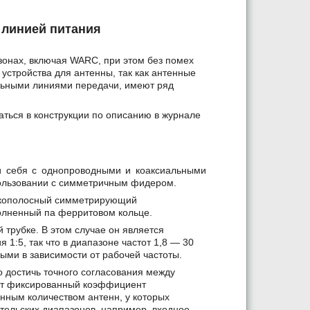
 линией питания
зонах, включая WARC, при этом без помех
устройства для антенны, так как антенные
льными линиями передачи, имеют ряд
ться в конструкции по описанию в журнале
 себя с однопроводными и коаксиальными
пользовании с симметричным фидером.
рокополосный симметрирующий
лненный па ферритовом кольце.
трубке. В этом случае он является
1:5, так что в диапазоне частот 1,8 — 30
ми в зависимости от рабочей частоты.
достичь точного согласования между
еет фиксированный коэффициент
нным количеством антенн, у которых
тельских диапазонов, например, входное