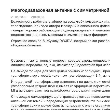
Многодиапазонная антенна с симметричной
23.04.2020
Антенны
Возможность работать в эфире на всех любительских диапа
телевидению, привело автора к созданию описанного далее 
тюнеры, хорошо работающие с однопроводными и коаксиа
недостатков при использовании с симметричным фидером.
Огромное спасибо В. Жукову RW3RV, который помог разобра
«Радиолюбитель».
Современные антенные тюнеры, хорошо зарекомендовали
линиями передачи, однако, имеют ряд недостатков при ис
На выходе тюнера для этих целей обычно используют ши
трансформатор с коэффициентом трансформации 1:4, выпо
Иногда такой трансформатор выполняют па диэлектрической 
узкополосным устройством и имеет коэффициент перекрытия 
МГц изготавливают три трансформатора с различными данны
С помощью симметрирующего трансформатора невозможно 
антенной системой и передающим устройством, т.к. он им
трансформации и может быть использован с очень ограниче
входное сопротивление всегда постоянно на любом из люби