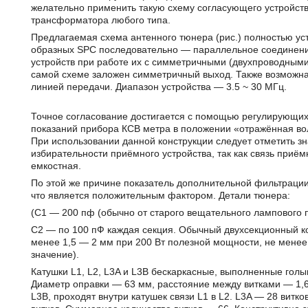
желательно применить такую схему согласующего устройст
трансформатора любого типа.
Предлагаемая схема антенного тюнера (рис.) полностью ус
образных SPC последовательно — параллельное соединени
устройств при работе их с симметричными (двухпроводными)
самой схеме заложен симметричный выход. Также возможна
линией передачи. Диапазон устройства — 3.5 ~ 30 МГц.
Точное согласование достигается с помощью регулирующи
показаний прибора КСВ метра в положении «отражённая вол
При использовании данной конструкции следует отметить з
избирательности приёмного устройства, так как связь приём
емкостная.
По этой же причине показатель дополнительной фильтрации
что является положительным фактором. Детали тюнера:
(С1 — 200 пф (обычно от старого вещательного лампового 
С2 — по 100 пФ каждая секция. Обычный двухсекционный к
менее 1,5 — 2 мм при 200 Вт полезной мощности, не менее
значение).
Катушки L1, L2, L3A и L3B бескаркасные, выполненные го­
Диаметр оправки — 63 мм, расстояние между витками — 1,
L3B, проходят внутри катушек связи L1 в L2. L3A — 28 витко