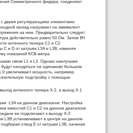
ючения Симметричного фидера, соединяют
ур с двумя регулирующими элементами
ыходной каскад нагружают на эквивалент
апряжения на нем. Предварительно следует
тура действительно равно 50 Ом. Затем ВЧ
сти антенного тюнера С1 и С2
 С и D от катушек L3A и L3B, изменяя
уму показаний КСВ-метра.
ушкам связи L1 и L3. Однако наилучшее
 D будут находиться па одинаково большом
 1,0 увеличивают мощность, например,
полнительную подстройку с помощью
ыход антенного тюнера X-2, а выход Х-1
шки L3A на данном диапазоне. Настройка
ием емкостей С1 и С2 на данном диапазоне
редачи ее подключают к выходу Х-3
шки L3B устанавливают в центре на данном
 подбирая отвод Е от катушки L3B, начиная