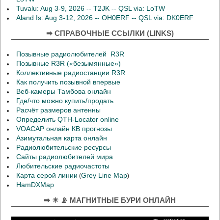
Tuvalu: Aug 3-9, 2026 -- T2JK -- QSL via: LoTW
Aland Is: Aug 3-12, 2026 -- OH0ERF -- QSL via: DK0ERF
➡ СПРАВОЧНЫЕ ССЫЛКИ (LINKS)
Позывные радиолюбителей R3R
Позывные R3R («безымянные»)
Коллективные радиостанции R3R
Как получить позывной впервые
Веб-камеры Тамбова онлайн
Где/что можно купить/продать
Расчёт размеров антенны
Определить QTH-Locator online
VOACAP онлайн КВ прогнозы
Азимутальная карта онлайн
Радиолюбительские ресурсы
Сайты радиолюбителей мира
Любительские радиочастоты
Карта серой линии
Grey Line Map
(
)
HamDXMap
➡ ☀ 📡 МАГНИТНЫЕ БУРИ ОНЛАЙН