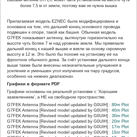
более 7,5 м от земли, поэтому вам не нужна вышка
Прилагаемая модель EZNEC была модифицирована и
основана на том, что дальний конец основного провода
подвешен к опоре, такой как башня. Обычная модель
G7FEK показывает антенну, вытянутую горизонтально на
высоте чуть более 7 м над уровнем земли. Мы привязали
дальний конец к нашей вышке и взяли за основу скромную
высоту в 12 м. Это было бы похоже на установку её на
фронтоне обычного дома. За счёт установки дальнего конца
выше также были внесены незначительные улучшения в
усиление и уменьшен угол излучения на пару градусов,
особенно на нижних диапазонах.
Графики в формате PDF
Графики основаны на реальной установке с ‘Хорошим
заземлением’, а НЕ на свободном пространстве.
G7FEK Antenna [Revised model updated by G0UIH] :
80m Plot
G7FEK Antenna [Revised model updated by G0UIH] :
40m Plot
G7FEK Antenna [Revised model updated by G0UIH] :
30m Plot
G7FEK Antenna [Revised model updated by G0UIH] :
20m Plot
G7FEK Antenna [Revised model updated by G0UIH] :
17m Plot
G7FEK Antenna [Revised model updated by G0UIH] :
15m Plot