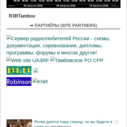
R3RTambov
➡ ПАРТНЁРЫ (SITE PARTNERS)
Ролик длится пару секунд, но вы будете в
i
шоке от увиденного