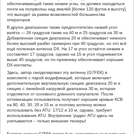
обеспечивающий такие низкие углы, он должен находиться
почти на полуволны над землёй [более 120 футов в высоту],
что выходит за рамки возможностей большинства
операторов.
В других диапазонах также предпочтителен низкий угол
взлёта — 26 градусов также на 40 м и 25 градусов на 30 м.
Добавленная секция диапазона 20 м обеспечивает немного
более высокий разбег примерно при 40 градусах, но это всё
ещё полезная антенна DX. На 17 м угол остаётся низким и
составляет 17 градусов, однако на 15 м угол поднимается
выше 40 градусов, но по-прежнему обеспечивает хорошие
DX-контакты.
Здесь, автор смоделировал эту антенну (G7FEK) в
комплекте с парой модификаций, которые включают
дополнительную вертикальную секцию диапазона 20 м и
секцию с линейной нагрузкой диапазона 30 м, которая
отделяется от основного длинного излучателя. После
оптимизации пользователь получает хорошие кривые КСВ
на 80, 40, 30, 20 и 15 м, и поэтому антенну можно
использовать без ATU. 17/12 и 10 м, однако, требуют
использования ATU. Внутренние ‘радио’ ATU здесь не
учитываются – только внешние тюнеры!
Базовая антенна G7FEK может быть установлена на высоте чуть