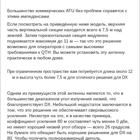
Большинство коммерческих ATU без проблем справятся с
этими импедансами.
Если посмотреть на приведённую ниже модель, верхняя
часть вертикальной секции находится всего в 7,5 м над
землёй. Затем горизонтальная секция медленно
поднимается максимум до 11 м — так что это решение
возможно для операторов с самыми высокими
требованиями к QTH. Вы можете установить эту антенну
практически в любом доме.
При ограниченном пространстве вам потребуется длина около 12
м и высота чуть более 7,5 м для отличного решения для DX
Одним из преимуществ этой антенны является то, что в
большинстве диапазонов угол излучения низкий, что
благоприятствует DX. Небольшой недостаток заключается в
том, что это решение не обеспечивает сверхвысокого
усиления. Несмотря на это, и в качестве примера,
коэффициент усиления 80 м составляет чуть менее 0 дби,
но имеет хороший низкий угол обзора — всего 26 градусов.
На бумаге это обещает быть хорошим решением для DX на
80. Чтобы получить полноразмерный диполь,