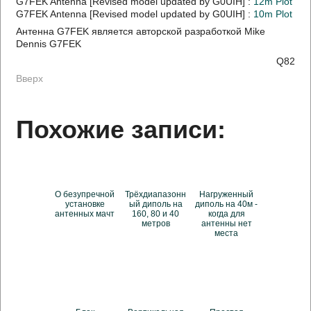
G7FEK Antenna [Revised model updated by G0UIH] :
12m Plot
G7FEK Antenna [Revised model updated by G0UIH] :
10m Plot
Антенна G7FEK является авторской разработкой Mike
Dennis G7FEK
Q82
Вверх
Похожие записи:
О безупречной
Трёхдиапазонн
Нагруженный
установке
ый диполь на
диполь на 40м -
антенных мачт
160, 80 и 40
когда для
метров
антенны нет
места