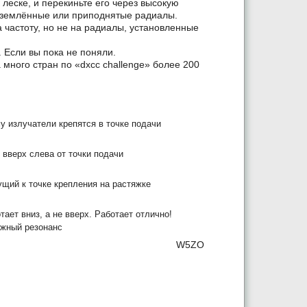
леске, и перекиньте его через высокую
 заземлённые или приподнятые радиалы.
 частоту, но не на радиалы, установленные
 Если вы пока не поняли.
 много стран по «dxcc challenge» более 200
у излучатели крепятся в точке подачи
 вверх слева от точки подачи
ущий к точке крепления на растяжке
ает вниз, а не вверх. Работает отлично!
ужный резонанс
W5ZO