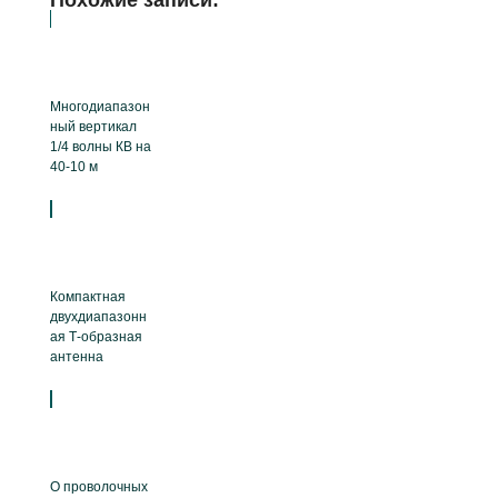
Похожие записи:
Многодиапазон
ный вертикал
1/4 волны КВ на
40-10 м
Компактная
двухдиапазонн
ая Т-образная
антенна
О проволочных