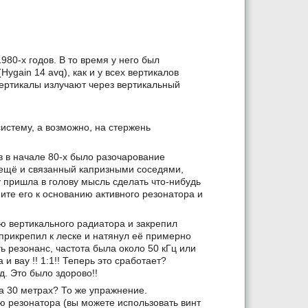
980-х годов. В то время у него был
gain 14 avq), как и у всех вертикалов
ертикалы излучают через вертикальный
истему, а возможно, на стержень
в в начале 80-х было разочарование
щё и связанный капризными соседями,
пришла в голову мысль сделать что-нибудь
ите его к основанию активного резонатора и
ию вертикального радиатора и закрепил
прикрепил к леске и натянул её примерно
ть резонанс, частота была около 50 кГц или
и вау !! 1:1!! Теперь это сработает?
д. Это было здорово!!
На 30 метрах? То же упражнение.
ю резонатора (вы можете использовать винт