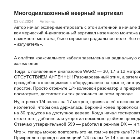
Многодиапазонный веерный вертикал
03.02.2024
Антенны
Автор начал экспериментировать с этой антенной в начале 1
коммерческий 4-диапазонный вертикал наземного монтажа (Hy
наземного монтажа, было скромное радиальное поле. Все в
«излучатель».
А оплётка коаксиального кабеля заземлена на радиальную с
заземления.
Тогда, с появлением диапазонов WARC — 30, 17 и 12 метро
ОТСУТСТВИЕМ АНТЕННЫ!! Разочарованный этим, а затем е
враждебно относящимися к оборудованию на крыше, автору 
простое. Просто отрежьте 1/4-волновой резонатор и прикреп
посмотрите, достигает ли ток резонанса на этом проводе.
Ну, отрезал 1/4 волны на 17 метров, привязал её к основан
изолентой, чтобы она держалась. Верхний конец проволоки 
на 30 градусов на доступное дерево. Когда начал тестирова
около того, добавил или укоротил несколько дюймов провода 
Отвечаю утвердительно!! 599 — работал в режиме DX — и т.
Что ж, теперь можно повторить это на том же вертикале?? 
Прикреплен провод с изоляцией 1/4 волны № 14 к основани