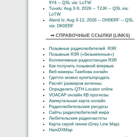
9Y4 -- QSL via: LoTW
Tuvalu: Aug 3-9, 2026 -- T2JK -- QSL via:
LoTW
Aland Is: Aug 3-12, 2026 -- OH0ERF -- QSL
via: DK0ERF
➡ СПРАВОЧНЫЕ ССЫЛКИ (LINKS)
Позывные радиолюбителей R3R
Позывные R3R («безымянные»)
Коллективные радиостанции R3R
Как получить позывной впервые
Веб-камеры Тамбова онлайн
Где/что можно купить/продать
Расчёт размеров антенны
Определить QTH-Locator online
VOACAP онлайн КВ прогнозы
Азимутальная карта онлайн
Радиолюбительские ресурсы
Сайты радиолюбителей мира
Любительские радиочастоты
Карта серой линии
Grey Line Map
(
)
HamDXMap