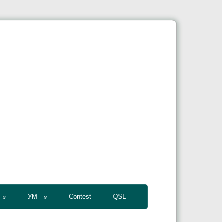
УМ
Contest
QSL