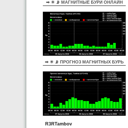
➡ ☀ 📡 МАГНИТНЫЕ БУРИ ОНЛАЙН
➡ ☀ 📡 ПРОГНОЗ МАГНИТНЫХ БУРЬ
R3RTambov