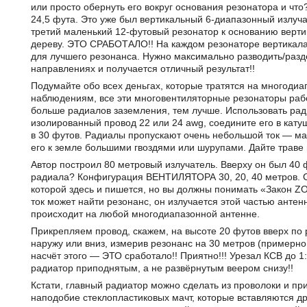
или просто обернуть его вокруг основания резонатора и что
24,5 фута. Это уже был вертикальный 6-диапазонный излуча
третий маленький 12-футовый резонатор к основанию вертик
дереву. ЭТО СРАБОТАЛО!! На каждом резонаторе вертикала
для лучшего резонанса. Нужно максимально разводить/разд
направлениях и получается отличный результат!!
Подумайте обо всех деньгах, которые тратятся на многоди
наблюдениям, все эти многовентиляторные резонаторы рабо
больше радиалов заземления, тем лучше. Использовать рад
изолированный провод 22 или 24 awg, соедините его в кату
в 30 футов. Радиалы пропускают очень небольшой ток — ма
его к земле большими гвоздями или шурупами. Дайте траве 
Автор построил 80 метровый излучатель. Вверху он был 40 ф
радиала? Конфигурация ВЕНТИЛЯТОРА 30, 20, 40 метров. С 
которой здесь и пишется, но вы должны понимать «Закон ZO
ток может найти резонанс, он излучается этой частью антен
происходит на любой многодиапазонной антенне.
Прикрепляем провод, скажем, на высоте 20 футов вверх по 
наружу или вниз, измерив резонанс на 30 метров (примерно 
насчёт этого — ЭТО сработало!! Приятно!!! Урезал КСВ до 
радиатор приподнятым, а не развёрнутым веером снизу!!
Кстати, главный радиатор можно сделать из проволоки и пр
наподобие стеклопластиковых мачт, которые вставляются дру