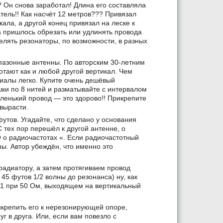
? Он снова заработал! Длина его составляла
тель!! Как насчёт 12 метров??? Привязал
ала, а другой конец привязал на леске к
 пришлось обрезать или удлинять провода
елять резонаторы, по возможности, в разных
апазонные антенны. По авторским 30-летним
тают как и любой другой вертикал. Чем
иалы легко. Купите очень дешёвый
шки по 8 нитей и разматывайте с интервалом
ленький провод — это здорово!! Прикрепите
вырасти.
утов. Угадайте, что сделано у основания
тех пор перешёл к другой антенне, о
 о радиочастотах «. Если радиочастотный
ны. Автор убеждён, что именно это
радиатору, а затем протягиваем провод
45 футов 1/2 волны до резонанса) ну, как
1:1 при 50 Ом, выходящем на вертикальный
икрепить его к нерезонирующей опоре,
г в друга. Или, если вам повезло с