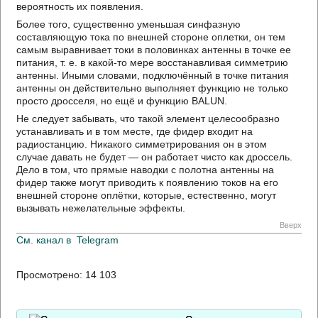
вероятность их появления.
Более того, существенно уменьшая синфазную
составляющую тока по внешней стороне оплетки, он тем
самым выравнивает токи в половинках антенны в точке ее
питания, т. е. в какой-то мере восстанавливая симметрию
антенны. Иными словами, подключённый в точке питания
антенны он действительно выполняет функцию не только
просто дросселя, но ещё и функцию BALUN.
Не следует забывать, что такой элемент целесообразно
устанавливать и в том месте, где фидер входит на
радиостанцию. Никакого симметрирования он в этом
случае давать не будет — он работает чисто как дроссель.
Дело в том, что прямые наводки с полотна антенны на
фидер также могут приводить к появлению токов на его
внешней стороне оплётки, которые, естественно, могут
вызывать нежелательные эффекты.
Вверх
См. канал в
Telegram
Просмотрено:
14 103