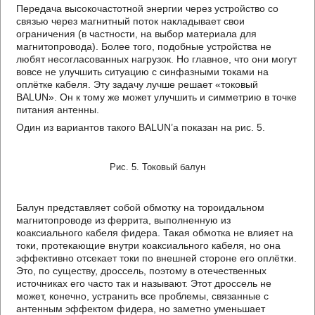
Передача высокочастотной энергии через устройство со
связью через магнитный поток накладывает свои
ограничения (в частности, на выбор материала для
магнитопровода). Более того, подобные устройства не
любят несогласованных нагрузок. Но главное, что они могут
вовсе не улучшить ситуацию с синфазными токами на
оплётке кабеля. Эту задачу лучше решает «токовый
BALUN». Он к тому же может улучшить и симметрию в точке
питания антенны.
Один из вариантов такого BALUN’а показан на рис. 5.
Рис. 5. Токовый балун
Балун представляет собой обмотку на тороидальном
магнитопроводе из феррита, выполненную из
коаксиального кабеля фидера. Такая обмотка не влияет на
токи, протекающие внутри коаксиального кабеля, но она
эффективно отсекает токи по внешней стороне его оплётки.
Это, по существу, дроссель, поэтому в отечественных
источниках его часто так и называют. Этот дроссель не
может, конечно, устранить все проблемы, связанные с
антенным эффектом фидера, но заметно уменьшает