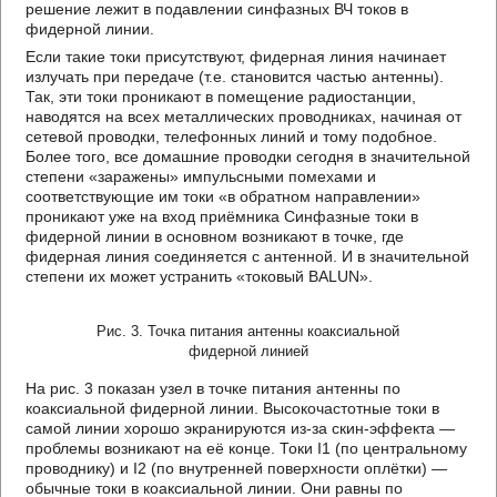
решение лежит в подавлении синфазных ВЧ токов в
фидерной линии.
Если такие токи присутствуют, фидерная линия начинает
излучать при передаче (т.е. становится частью антенны).
Так, эти токи проникают в помещение радиостанции,
наводятся на всех металлических проводниках, начиная от
сетевой проводки, телефонных линий и тому подобное.
Более того, все домашние проводки сегодня в значительной
степени «заражены» импульсными помехами и
соответствующие им токи «в обратном направлении»
проникают уже на вход приёмника Синфазные токи в
фидерной линии в основном возникают в точке, где
фидерная линия соединяется с антенной. И в значительной
степени их может устранить «токовый BALUN».
Рис. 3. Точка питания антенны коаксиальной
фидерной линией
На рис. 3 показан узел в точке питания антенны по
коаксиальной фидерной линии. Высокочастотные токи в
самой линии хорошо экранируются из-за скин-эффекта —
проблемы возникают на её конце. Токи I1 (по центральному
проводнику) и I2 (по внутренней поверхности оплётки) —
обычные токи в коаксиальной линии. Они равны по