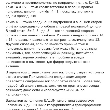
величине и противоположны по направлению, т. е. I1=-I2.
Токи 14 и 15 — токи соответственно в левой и правой
половинах диполя, причём I4=I1, поскольку это токи в
одном проводнике.
Точка X — точка соединения внутренней и внешней сторон
оплётки коаксиального кабеля с правой половиной диполя.
В этой точке I5=I2-I3, где I3 — ток по внешней стороне
оплётки коаксиального кабеля. Из этого следует, что токи 14
и 15 не равны и различаются как раз на величину тока 13.
Другими словами, если по какой-то причине токи в
половинах диполя не равны (это может быть по разным
причинам), ток, составляющий их разницу, потечёт по
внешней стороне оплётки, т. е. проблемы всегда
начинаются в том месте, где фидер подключается к
антенне.
В идеальном случае симметрии ток I3 отсутствует, но только
в этом случае При малейших следах асимметрии
появляется синфазный ток по оплетке кабеля. Более того,
подробный анализ показывает, что он практически всегда
возникает, даже если и используется «BALUN по
напряжению».
Вариантов исполнения BALUN такого типа существует
несколько. Один из них с коэффициентом трансформации
по сопротивлению 1:1 приведен на рис. 4.