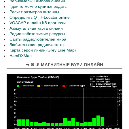
Веб-камеры Тамбова онлайн
Где/что можно купить/продать
Расчёт размеров антенны
Определить QTH-Locator online
VOACAP онлайн КВ прогнозы
Азимутальная карта онлайн
Радиолюбительские ресурсы
Сайты радиолюбителей мира
Любительские радиочастоты
Карта серой линии
Grey Line Map
(
)
HamDXMap
➡ ☀ 📡 МАГНИТНЫЕ БУРИ ОНЛАЙН