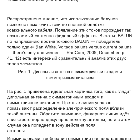
Распространено мнение, что использование балунов
позволяет исключить токи по внешней оплётке
коаксиального кабеля. Появление этих токов порождает так
называемый «антенно-фидерный эффект». В статье BALUN
по напряжению против токового BALUN — победитель
только один» (Ian White. Voltage baluns versus current baluns
— there’s only one winner. — RadCom, 2009, December, p.
41, 42) есть интересный сравнительный анализ этих двух
типов элементов.
Рис. 1.
Дипольная антенна с симметричным входом и
симметричным питанием
На рис. 1 приведена идеальная картинка того, как выглядит
дипольная антенна с симметричным входом и
симметричным питанием. Цветные линии условно
показывают распределение электрического поля вблизи
такой антенны. Обратите внимание, фидерная линия идёт
вниз строго перпендикулярно полотну антенны, но и в этом
случае она попадает в зону действия поля
антенны.
Иными словами, требования симметрии распространяются