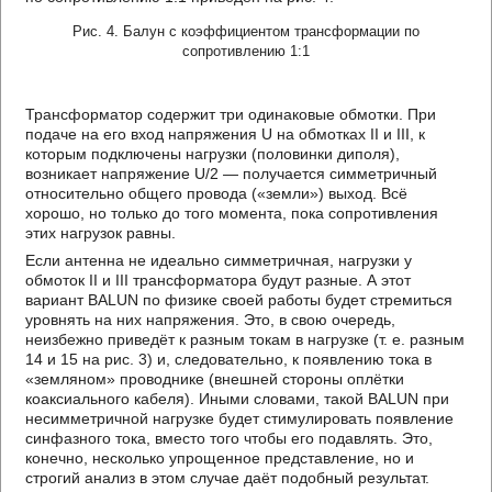
Рис. 4. Балун с коэффициентом трансформации по
сопротивлению 1:1
Трансформатор содержит три одинаковые обмотки. При
подаче на его вход напряжения U на обмотках II и III, к
которым подключены нагрузки (половинки диполя),
возникает напряжение U/2 — получается симметричный
относительно общего провода («земли») выход. Всё
хорошо, но только до того момента, пока сопротивления
этих нагрузок равны.
Если антенна не идеально симметричная, нагрузки у
обмоток II и III трансформатора будут разные. А этот
вариант BALUN по физике своей работы будет стремиться
уровнять на них напряжения. Это, в свою очередь,
неизбежно приведёт к разным токам в нагрузке (т. е. разным
14 и 15 на рис. 3) и, следовательно, к появлению тока в
«земляном» проводнике (внешней стороны оплётки
коаксиального кабеля). Иными словами, такой BALUN при
несимметричной нагрузке будет стимулировать появление
синфазного тока, вместо того чтобы его подавлять. Это,
конечно, несколько упрощенное представление, но и
строгий анализ в этом случае даёт подобный результат.