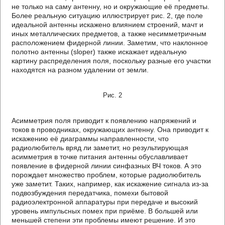
не только на саму антенну, но и окружающие её предметы.
Более реальную ситуацию иллюстрирует рис. 2, где поле
идеальной антенны искажено влиянием строений, мачт и
иных металлических предметов, а также несимметричным
расположением фидерной линии. Заметим, что наклонное
полотно антенны (sloper) также искажает идеальную
картину распределения поля, поскольку разные его участки
находятся на разном удалении от земли.
Рис. 2
Асимметрия поля приводит к появлению напряжений и
токов в проводниках, окружающих антенну. Она приводит к
искажению её диаграммы направленности, что
радиолюбитель вряд ли заметит, но результирующая
асимметрия в точке питания антенны обуславливает
появление в фидерной линии синфазных ВЧ токов. А это
порождает множество проблем, которые радиолюбитель
уже заметит. Таких, например, как искажение сигнала из-за
подвозбуждения передатчика, помехи бытовой
радиоэлектронной аппаратуры при передаче и высокий
уровень импульсных помех при приёме. В большей или
меньшей степени эти проблемы имеют решение. И это