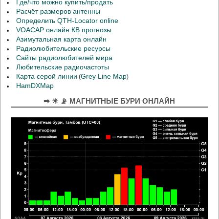
Где/что можно купить/продать
Расчёт размеров антенны
Определить QTH-Locator online
VOACAP онлайн КВ прогнозы
Азимутальная карта онлайн
Радиолюбительские ресурсы
Сайты радиолюбителей мира
Любительские радиочастоты
Карта серой линии
Grey Line Map
(
)
HamDXMap
➡ ☀ 📡 МАГНИТНЫЕ БУРИ ОНЛАЙН