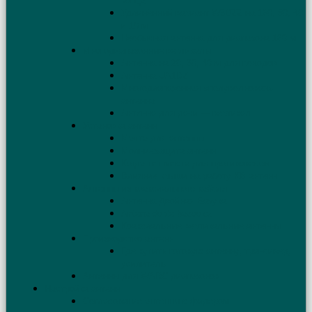
конца
Удлинённый вариант W3DZZ на 160, 80, 40
и 10 м
Необычная антенна для диапазона 160 м
Многодиапазонные вертикалы
Антенна на 20, 30, 40 м для походов
Антенна UA1DZ
Многодиапазонная «полуволновая»
антенна
Антенна для дачи — вертикал
Установка антенн
Мачта для антенны
Молниезащита антенн
Когда нет места для противовесов
Влияние крыши на работу КВ антенн
Антенны из коаксиального кабеля
Антенна Двойная Базука
Antena doble bazooka
Коаксиальные вертикальные антенны
Производство антенн
Где купить готовую антенну, трансивер,
усилитель
Антенны для WARC диапазонов
Настройка антенн
Согласование антенны с фидером