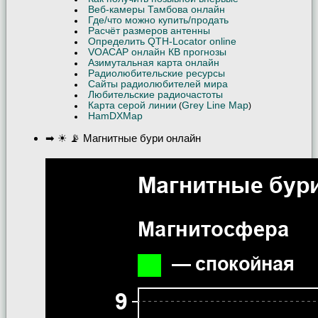
Веб-камеры Тамбова онлайн
Где/что можно купить/продать
Расчёт размеров антенны
Определить QTH-Locator online
VOACAP онлайн КВ прогнозы
Азимутальная карта онлайн
Радиолюбительские ресурсы
Сайты радиолюбителей мира
Любительские радиочастоты
Карта серой линии
Grey Line Map
(
)
HamDXMap
➡ ☀ 📡 Магнитные бури онлайн