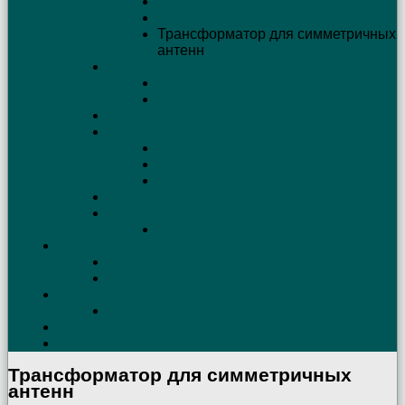
Длина кабеля питания антенны
Выбираем антенный балун (Balun)
Трансформатор для симметричных
антенн
АСУ. Схемы. Антенные тюнеры
Коаксиальный кабель
Схема и описание Г-образного СУ
Простой способ настройки антенны
Борьба с помехами телевизору
Причины телевизионных помех
Как возникают и как устранить помехи
Фильтры для устранения помех TV
Коаксиальные трапы своими руками
Эквивалент нагрузки своими руками
Эквивалент антенны
Трансиверы КВ
Удалённое управление трансивером
Защита трансивера от статики
УМ
КВ Усилители мощности (схемы)
Contest
QSL
Трансформатор для симметричных
антенн