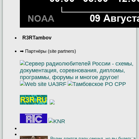
R3RTambov
➡ Партнёры (site partners)
Ролик длится пару секунд, но вы будете в
i