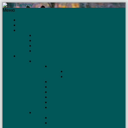
Меню
Главная
Рейтинг
Тамбов
Сайты R3R
Веб-камеры Тамбова
СМИ
Отъяссы
КВ Антенны
Проволочные антенны (схемы)
Простые КВ антенны
Простые антенны для экспедиций
Простой вертикал на 80 м
Антенна Sloper (слопер)
Антенна Бевереджа
Антенна Open Sleeve
Шестидиапазонная антенна
Антенна на все КВ и УКВ диапазоны
Антенна «бедного» радиолюбителя
Антенны на 160 метров
Простые антенны диапазона 160 м
Антенна на 160-80-40 м, запитываемая с