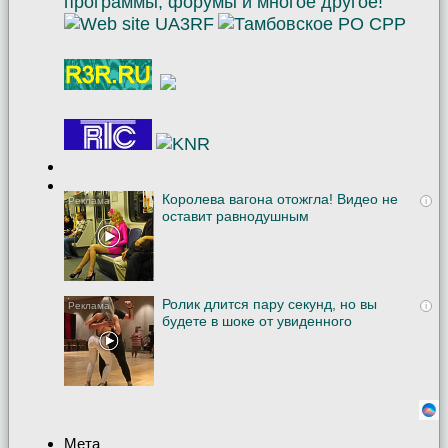
Королева вагона отожгла! Видео не
i
оставит равнодушным
Ролик длится пару секунд, но вы
i
будете в шоке от увиденного
Мета