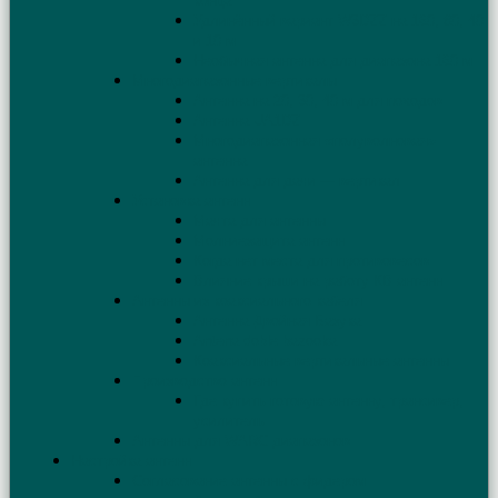
конца
Удлинённый вариант W3DZZ на 160, 80, 40
и 10 м
Необычная антенна для диапазона 160 м
Многодиапазонные вертикалы
Антенна на 20, 30, 40 м для походов
Антенна UA1DZ
Многодиапазонная «полуволновая»
антенна
Антенна для дачи — вертикал
Установка антенн
Мачта для антенны
Молниезащита антенн
Когда нет места для противовесов
Влияние крыши на работу КВ антенн
Антенны из коаксиального кабеля
Антенна Двойная Базука
Antena doble bazooka
Коаксиальные вертикальные антенны
Производство антенн
Где купить готовую антенну, трансивер,
усилитель
Антенны для WARC диапазонов
Настройка антенн
Согласование антенны с фидером