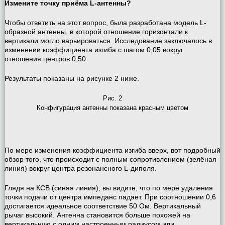
Измените точку приёма L-антенны?
Чтобы ответить на этот вопрос, была разработана модель L-
образной антенны, в которой отношение горизонтали к
вертикали могло варьироваться. Исследование заключалось в
изменении коэффициента изгиба с шагом 0,05 вокруг
отношения центров 0,50.
Результаты показаны на рисунке 2 ниже.
Рис. 2
Конфигурация антенны показана красным цветом
По мере изменения коэффициента изгиба вверх, вот подробный
обзор того, что происходит с полным сопротивлением (зелёная
линия) вокруг центра резонансного L-диполя.
Глядя на КСВ (синяя линия), вы видите, что по мере удаления
точки подачи от центра импеданс падает. При соотношении 0,6
достигается идеальное соответствие 50 Ом. Вертикальный
рычаг высокий. Антенна становится больше похожей на
вертикальную с одним настроенным радиусом или