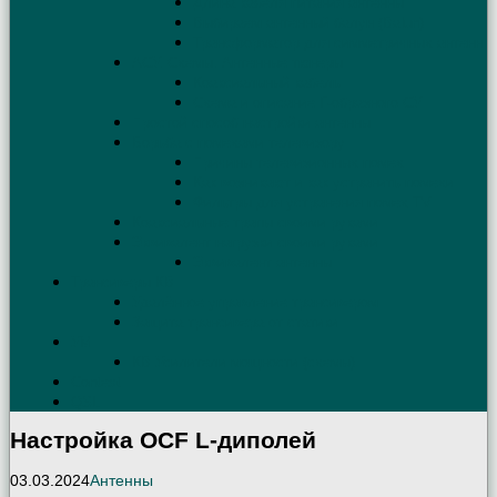
Длина кабеля питания антенны
Выбираем антенный балун (Balun)
Трансформатор для симметричных антенн
АСУ. Схемы. Антенные тюнеры
Коаксиальный кабель
Схема и описание Г-образного СУ
Простой способ настройки антенны
Борьба с помехами телевизору
Причины телевизионных помех
Как возникают и как устранить помехи
Фильтры для устранения помех TV
Коаксиальные трапы своими руками
Эквивалент нагрузки своими руками
Эквивалент антенны
Трансиверы КВ
Удалённое управление трансивером
Защита трансивера от статики
УМ
КВ Усилители мощности (схемы)
Contest
QSL
Настройка OCF L-диполей
03.03.2024
Антенны