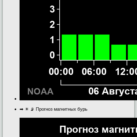
➡ ☀ 📡 Прогноз магнитных бурь