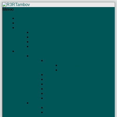
Меню
Главная
Рейтинг
Тамбов
Сайты R3R
Веб-камеры Тамбова
СМИ
Отъяссы
КВ Антенны
Проволочные антенны (схемы)
Простые КВ антенны
Простые антенны для экспедиций
Простой вертикал на 80 м
Антенна Sloper (слопер)
Антенна Бевереджа
Антенна Open Sleeve
Шестидиапазонная антенна
Антенна на все КВ и УКВ диапазоны
Антенна «бедного» радиолюбителя
Антенны на 160 метров
Простые антенны диапазона 160 м
Антенна на 160-80-40 м, запитываемая с