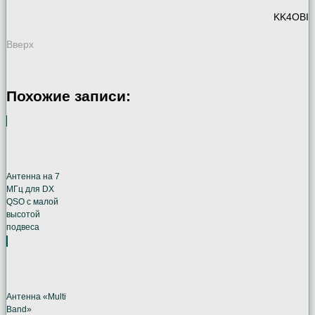
KK4OBI
Вверх
Похожие записи:
Антенна на 7
МГц для DX
QSO с малой
высотой
подвеса
Антенна «Multi
Band»