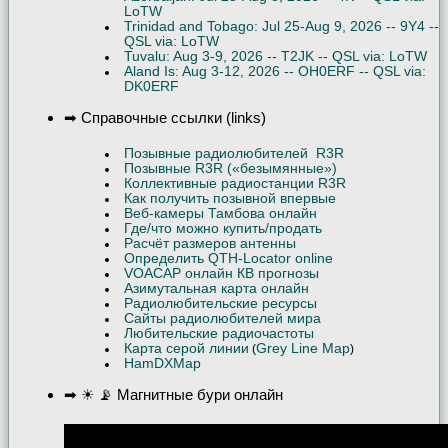
LoTW
Trinidad and Tobago: Jul 25-Aug 9, 2026 -- 9Y4 --
QSL via: LoTW
Tuvalu: Aug 3-9, 2026 -- T2JK -- QSL via: LoTW
Aland Is: Aug 3-12, 2026 -- OH0ERF -- QSL via:
DK0ERF
➡ Справочные ссылки (links)
Позывные радиолюбителей R3R
Позывные R3R («безымянные»)
Коллективные радиостанции R3R
Как получить позывной впервые
Веб-камеры Тамбова онлайн
Где/что можно купить/продать
Расчёт размеров антенны
Определить QTH-Locator online
VOACAP онлайн КВ прогнозы
Азимутальная карта онлайн
Радиолюбительские ресурсы
Сайты радиолюбителей мира
Любительские радиочастоты
Карта серой линии
Grey Line Map
(
)
HamDXMap
➡ ☀ 📡 Магнитные бури онлайн