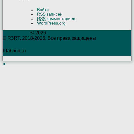
Войти
RSS
записей
RSS
комментариев
WordPress.org
R3RTambov
© 2026
© R3RT, 2018-2026. Все права защищены
Шаблон от
WP Puzzle
➤