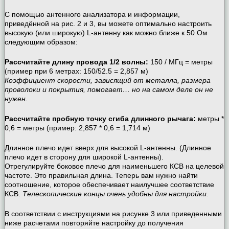
С помощью антенного анализатора и информации,
приведённой на рис. 2 и 3, вы можете оптимально настроить
высокую (или широкую) L-антенну как можно ближе к 50 Ом
следующим образом:
Рассчитайте длину провода 1/2 волны:
150 / МГц = метры
(пример при 6 метрах: 150/52.5 = 2,857 м)
Коэффициент скорости, зависящий от металла, размера
проволоки и покрытия, помогает… но на самом деле он не
нужен.
Рассчитайте пробную точку сгиба длинного рычага:
метры *
0,6 = метры (пример: 2,857 * 0,6 = 1,714 м)
Длинное плечо идет вверх для высокой L-антенны. (Длинное
плечо идет в сторону для широкой L-антенны).
Отрегулируйте боковое плечо для наименьшего КСВ на целевой
частоте. Это правильная длина. Теперь вам нужно найти
соотношение, которое обеспечивает наилучшее соответствие
КСВ.
Телескопические концы очень удобны для настройки.
В соответствии с инструкциями на рисунке 3 или приведенными
ниже расчетами повторяйте настройку до получения