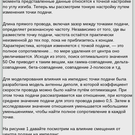
момента представленные данные относятся к точной настройке
по углу изгиба. Теперь мы рассмотрим тонкую настройку путем
изменения точки подачи.
Длина прямого провода, включая зазор между точками подачи,
определяет резонансную частоту. Независимо от того, где вы
разместите точку подачи, частота остаётся практически
неизменной до тех пор, пока не приблизитесь к концам.
Характеристика, которая изменяется с точкой подачи, — это
полное сопротивление… по мере удаления от центра оно
увеличивается. Исходя из этого, поиск оптимального значения
50 Ом приводит к таким вещам, как гамма-совпадение, дельта-
совпадение, бета-совпадение, совпадение J-полюсов и т.д.
Для моделирования влияния на импеданс точки подачи была
разработана модель антенны диполя, в которой коэффициент
скорости провода можно было найти путём оптимизации. При
этом точка подачи рассматривается как отношение, при котором
среднее значение подачи для этого провода равно 0,5. Затем в
исследовании значение отношения уменьшается небольшими
уменьшениями, чтобы найти полное сопротивление в каждой
точке.
На рисунке 1 давайте посмотрим на влияние смещения от
центра подачи на импеданс.