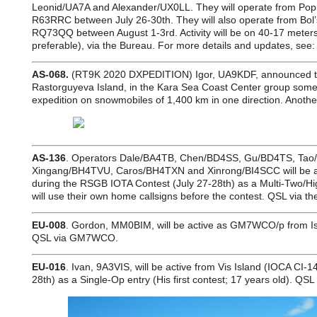
Leonid/UA7A and Alexander/UX0LL. They will operate from Popiga
R63RRC between July 26-30th. They will also operate from Bol’
RQ73QQ between August 1-3rd. Activity will be on 40-17 meter
preferable), via the Bureau. For more details and updates, see: 
AS-068.
(RT9K 2020 DXPEDITION) Igor, UA9KDF, announced tha
Rastorguyeva Island, in the Kara Sea Coast Center group somet
expedition on snowmobiles of 1,400 km in one direction. Another
AS-136
. Operators Dale/BA4TB, Chen/BD4SS, Gu/BD4TS, T
Xingang/BH4TVU, Caros/BH4TXN and Xinrong/BI4SCC will be 
during the RSGB IOTA Contest (July 27-28th) as a Multi-Two/
will use their own home callsigns before the contest. QSL via th
EU-008
. Gordon, MM0BIM, will be active as GM7WCO/p from Is
QSL via GM7WCO.
EU-016
. Ivan, 9A3VIS, will be active from Vis Island (IOCA CI
28th) as a Single-Op entry (His first contest; 17 years old). QSL