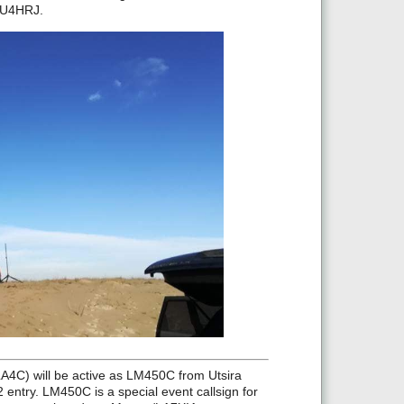
 IU4HRJ.
A4C) will be active as LM450C from Utsira
 entry. LM450C is a special event callsign for