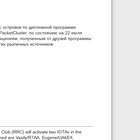
с островов по дипломной программе
PacketCluster, по состоянию на 22 июля
ообщениям, полученным от друзей программы
их различных источников.
lub (RRC) will activate two IOTAs in the
oned are Vasily/R7AA, Eugene/UA6EX,