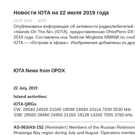
Новости IOTA на 22 июля 2019 года
22.07.2019
IOTA
Опубликована информация об активности радиолюбителей 
«Islands On The Air» (IOTA), предоставленная Ohio/Penn DX 
2019 года. Составлена она Tedd’ом Mirgliotta KB8NW по с
IOTA — «Острова в эфире». Изображения добавлены из друг
IOTA News from OPDX
22 July, 2019
Island activities:
IOTA QRGs
CW: 28040 24920 21040 18098 14040 10114 7030 3530 kHz
SSB: 28560 28460 24950 21260 18128 14260 7055 3760 kHz
AS-063/AS-152
(Reminder!) Members of the Russian Robinson C
Khatanga Bay region during July and August. Operators menti