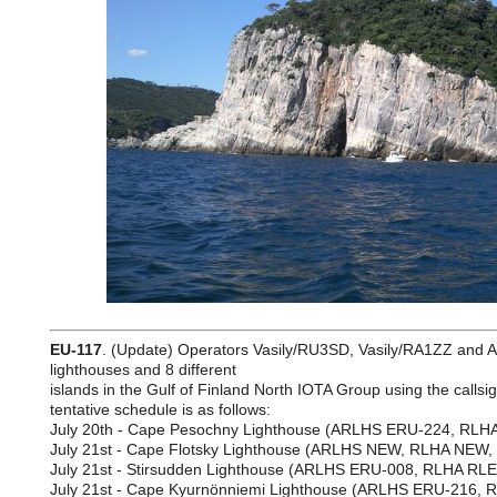
EU-117
. (Update) Operators Vasily/RU3SD, Vasily/RA1ZZ and Avi
lighthouses and 8 different
islands in the Gulf of Finland North IOTA Group using the cal
tentative schedule is as follows:
July 20th ­- Cape Pesochny Lighthouse (ARLHS ERU-224, RL
July 21st -­ Cape Flotsky Lighthouse (ARLHS NEW, RLHA NEW
July 21st ­- Stirsudden Lighthouse (ARLHS ERU-008, RLHA RLE
July 21st -­ Cape Kyurnönniemi Lighthouse (ARLHS ERU-216