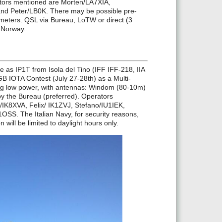
ators mentioned are Morten/LA7XIA,
nd Peter/LB0K. There may be possible pre-
 meters. QSL via Bureau, LoTW or direct (3
 Norway.
e as IP1T from Isola del Tino (IFF IFF-218, IIA
 IOTA Contest (July 27-28th) as a Multi-
sing low power, with antennas: Windom (80-10m)
by the Bureau (preferred). Operators
/IK8XVA, Felix/ IK1ZVJ, Stefano/IU1IEK,
SS. The Italian Navy, for security reasons,
will be limited to daylight hours only.