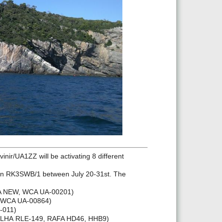
nir/UA1ZZ will be activating 8 different
lsign RK3SWB/1 between July 20-31st. The
HA NEW, WCA UA-00201)
, WCA UA-00864)
-011)
, RLHA RLE-149, RAFA HD46, HHB9)