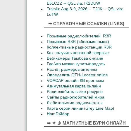
E51CZZ -- QSL via: IK2DUW
Tuvalu: Aug 3-9, 2026 -- T2JK -- QSL via:
LoTW
➡ СПРАВОЧНЫЕ ССЫЛКИ (LINKS)
Позывные радиолюбителей R3R
Позывные R3R («безымянные»)
Коллективные радиостанции R3R
Как получить позывной впервые
Веб-камеры Тамбова онлайн
Где/что можно купить/продать
Расчёт размеров антенны
Определить QTH-Locator online
VOACAP онлайн КВ прогнозы
Азимутальная карта онлайн
Радиолюбительские ресурсы
Сайты радиолюбителей мира
Любительские радиочастоты
Карта серой линии
Grey Line Map
(
)
HamDXMap
➡ ☀ 📡 МАГНИТНЫЕ БУРИ ОНЛАЙН