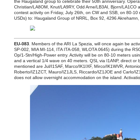
the Haugaland group to celebrate their 50th anniversary. Oper
Christian/LA8OM, Knut/LA9RY, Odd Arne/LB3AI, Bjorn/LA1CO a
contest activity on Friday, July 26th, on CW and SSB, on 80-10
USDs) to: Haugaland Group of NRRL, Box 92, 4296 Akrehamn,
EU-083
. Members of the ARI La Spezia, will once again be activ
SP-002, MIA MI-114, ITA ITA-058, WLOTA 0645) during the RSGB
Op/1-Stn/High-Power entry. Activity will be on 80-10 meters u
and a vertical 1/4 wave on 40 meters. QSL via I1ANP, direct or 
mentioned are Jul/I1SAF, Marco/IK1IXF, Mirco/IK1WVR, Antonio
Roberto/IZ1ZCT, Mauro/IZ1JLS, Riccardo/IZ1JOE and Carlo/IZ1O
does not allow overnight accommodation on the island. Activation 