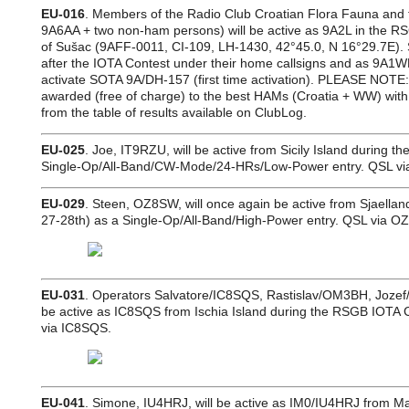
EU-016
. Members of the Radio Club Croatian Flora Fauna and
9A6AA + two non-ham persons) will be active as 9A2L in the R
of Sušac (9AFF-0011, CI-109, LH-1430, 42°45.0, N 16°29.7E). 
after the IOTA Contest under their home callsigns and as 9A1
activate SOTA 9A/DH-157 (first time activation). PLEASE NOTE: A
awarded (free of charge) to the best HAMs (Croatia + WW) with 
from the table of results available on ClubLog.
EU-025
. Joe, IT9RZU, will be active from Sicily Island during 
Single-Op/All-Band/CW-Mode/24-HRs/Low-Power entry. QSL vi
EU-029
. Steen, OZ8SW, will once again be active from Sjaella
27-28th) as a Single-Op/All-Band/High-Power entry. QSL via O
EU-031
. Operators Salvatore/IC8SQS, Rastislav/OM3BH, Joze
be active as IC8SQS from Ischia Island during the RSGB IOTA Co
via IC8SQS.
EU-041
. Simone, IU4HRJ, will be active as IM0/IU4HRJ from 