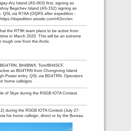
y-Ary Island (AS-063) first, signing as
shoy Begichev Island (AS-152) signing as
s. QSL via R7AA (OQRS after expedition ­
https://dxpedition.wixsite.com/r63rrc/en
t the RT9K team plans to be active from
ime in March 2020. This will be an extreme
 tough one from the Arctic.
ao/BG4TRN, BH4BWX, Tom/BH4SCF,
active as BG4TRN from Chongming Island
High-Power entry. QSL via BG4TRN. Operators
eir home callsigns.
le of Skye during the RSGB IOTA Contest.
-142) during the RSGB IOTA Contest (July 27-
 via his home callsign, direct or by the Bureau.