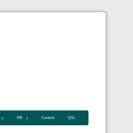
УМ
Contest
QSL