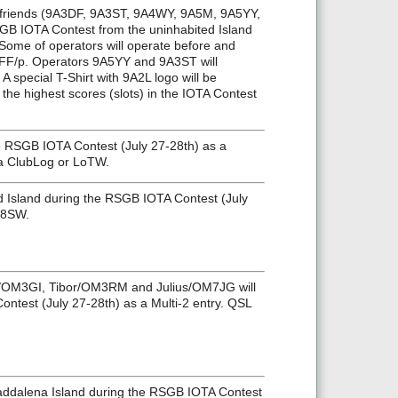
 friends (9A3DF, 9A3ST, 9A4WY, 9A5M, 9A5YY,
SGB IOTA Contest from the uninhabited Island
Some of operators will operate before and
WFF/p. Operators 9A5YY and 9A3ST will
 special T-Shirt with 9A2L logo will be
the highest scores (slots) in the IOTA Contest
the RSGB IOTA Contest (July 27-28th) as a
a ClubLog or LoTW.
nd Island during the RSGB IOTA Contest (July
Z8SW.
f/OM3GI, Tibor/OM3RM and Julius/OM7JG will
ntest (July 27-28th) as a Multi-2 entry. QSL
Maddalena Island during the RSGB IOTA Contest