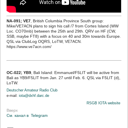
NA-091; VE7
, British Columbia Province South group:
Mike/VE7ACN plans to sign his call /7 from Cortes Island (WW
Loc. CO70mb) between the 25th and 29th. QRV on HF (CW,
SSB, maybe FT8) with a focus on 40 and 30m towards Europe.
QSL via ClubLog OQRS, LoTW, VE7ACN.
https://www.ve7acn.com/
OC-022; YB9
, Bali Island: Emmanuel/F5LIT will be active from
Bali as YB9/F5LIT from Jan. 27 until Feb. 6. QSL via F5LIT (d),
LoTW.
Deutscher Amateur Radio Club
e-mail:
iota@dxhf.darc.de
RSGB IOTA website
Вверх
См. канал в
Telegram