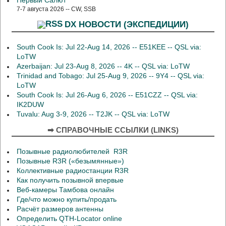
Первый Салют
7-7 августа 2026 -- CW, SSB
DX НОВОСТИ (ЭКСПЕДИЦИИ)
South Cook Is: Jul 22-Aug 14, 2026 -- E51KEE -- QSL via:
LoTW
Azerbaijan: Jul 23-Aug 8, 2026 -- 4K -- QSL via: LoTW
Trinidad and Tobago: Jul 25-Aug 9, 2026 -- 9Y4 -- QSL via:
LoTW
South Cook Is: Jul 26-Aug 6, 2026 -- E51CZZ -- QSL via:
IK2DUW
Tuvalu: Aug 3-9, 2026 -- T2JK -- QSL via: LoTW
➡ СПРАВОЧНЫЕ ССЫЛКИ (LINKS)
Позывные радиолюбителей R3R
Позывные R3R («безымянные»)
Коллективные радиостанции R3R
Как получить позывной впервые
Веб-камеры Тамбова онлайн
Где/что можно купить/продать
Расчёт размеров антенны
Определить QTH-Locator online