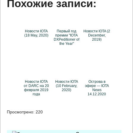
Похожие записи:
Новости IOTA
Первый год
Новости IOTA (2
(18 May, 2020)
премии "IOTA
December,
DXPeditioner of
2019)
the Year"
Новости IOTA
Новости IOTA
Острова в
от DARC на 20
(10 February,
эфире — IOTA
февраля 2019
2020)
News
года
14.12.2020
Просмотрено:
220