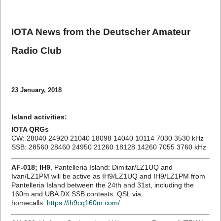
IOTA News from the
Deutscher Amateur
Radio Club
23 January, 2018
Island activities:
IOTA QRGs
CW: 28040 24920 21040 18098 14040 10114 7030 3530 kHz
SSB: 28560 28460 24950 21260 18128 14260 7055 3760 kHz
AF-018; IH9
, Pantelleria Island: Dimitar/LZ1UQ and
Ivan/LZ1PM will be active as IH9/LZ1UQ and IH9/LZ1PM from
Pantelleria Island between the 24th and 31st, including the
160m and UBA DX SSB contests. QSL via
homecalls.
https://ih9cq160m.com/