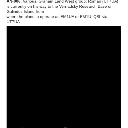
AN-006
; Various, Graham Land West group: Roman (UT7UA)
is currently on his way to the Vernadsky Research Base on
Galindez Island from
where he plans to operate as EM1UA or EM1U. QSL via
UT7UA.