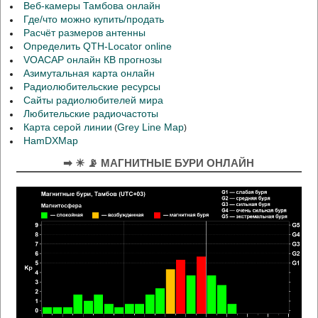
Веб-камеры Тамбова онлайн
Где/что можно купить/продать
Расчёт размеров антенны
Определить QTH-Locator online
VOACAP онлайн КВ прогнозы
Азимутальная карта онлайн
Радиолюбительские ресурсы
Сайты радиолюбителей мира
Любительские радиочастоты
Карта серой линии
Grey Line Map
(
)
HamDXMap
➡ ☀ 📡 МАГНИТНЫЕ БУРИ ОНЛАЙН