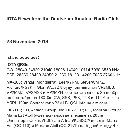
IOTA News from the Deutscher Amateur Radio Club
28 November, 2018
Island activities:
IOTA QRGs
CW: 28040 24920 21040 18098 14040 10114 7030 3530 kHz
SSB: 28560 28460 24950 21260 18128 14260 7055 3760 kHz
NA-103; VP2M,
Montserrat: Lee/K7NM, Steve/WM7Z,
Richard/NS7K и Glenn/AC7ZN будут активны как VP2MLB,
VP2MMZ, VP2MSK и VP2MZN, соответственно, с 25 ноября
по 2 декабря на 160-6m CW, SSB, PSK, FT8 и RTTY, в т.ч. в
ARRL 160m Contest как VP2MLB. QSL info на qrz.com.
OC-113; FO
, Acteon Group und OC-297P; FO, Morane Group:
Maria Est Atoll будет активирован впервые за 28 лет.
Операторы Cezar/VE3LYC и Adrian/KO8SCA посетят Maria
Est (OC-113) и Morane Atoll (OC-297P) на 5 дней между 4 и