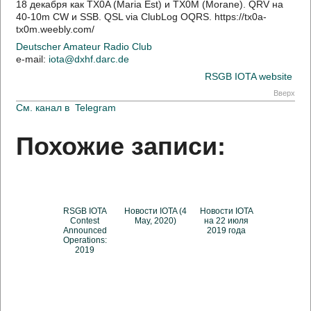
18 декабря как TX0A (Maria Est) и TX0M (Morane). QRV на
40-10m CW и SSB. QSL via ClubLog OQRS. https://tx0a-
tx0m.weebly.com/
Deutscher Amateur Radio Club
e-mail:
iota@dxhf.darc.de
RSGB IOTA website
Вверх
См. канал в
Telegram
Похожие записи:
RSGB IOTA
Новости IOTA (4
Новости IOTA
Contest
May, 2020)
на 22 июля
Announced
2019 года
Operations:
2019