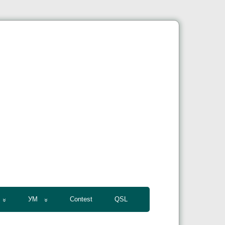
УМ
Contest
QSL