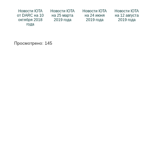
Новости IOTA
Новости IOTA
Новости IOTA
Новости IOTA
от DARC на 10
на 25 марта
на 24 июня
на 12 августа
октября 2018
2019 года
2019 года
2019 года
года
Просмотрено:
145