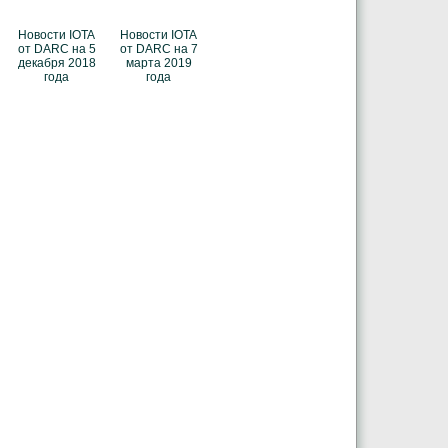
Новости IOTA
Новости IOTA
от DARC на 5
от DARC на 7
декабря 2018
марта 2019
года
года