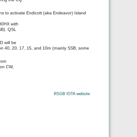
s to activate Endicott (aka Endeavor) Island
80HX with
SB). QSL
D will be
 on 40, 20, 17, 15, and 10m (mainly SSB, some
from
 on CW,
RSGB IOTA website