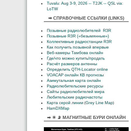
Tuvalu: Aug 3-9, 2026 -- T2JK -- QSL via:
LoTW
➡ СПРАВОЧНЫЕ ССЫЛКИ (LINKS)
Позывные радиолюбителей R3R
Позывные R3R («безымянные»)
Коллективные радиостанции R3R
Как получить позывной впервые
Веб-камеры Тамбова онлайн
Где/что можно купить/продать
Расчёт размеров антенны
Определить QTH-Locator online
VOACAP онлайн КВ прогнозы
Азимутальная карта онлайн
Радиолюбительские ресурсы
Сайты радиолюбителей мира
Любительские радиочастоты
Карта серой линии
Grey Line Map
(
)
HamDXMap
➡ ☀ 📡 МАГНИТНЫЕ БУРИ ОНЛАЙН