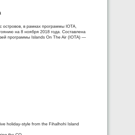
а
 островов, в рамках программы IOTA,
тоянию на 8 ноября 2018 года. Составлена
ей программы Islands On The Air (IOTA) —
e holiday-style from the Fihalhohi Island
ring the CQ