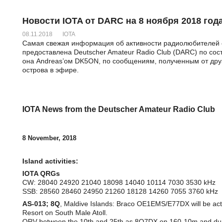
Новости IOTA от DARC на 8 ноября 2018 год
08.11.2018
IOTA
Самая свежая информация об активности радиолюбителей с
предоставлена Deutscher Amateur Radio Club (DARC) по сос
она Andreas’ом DK5ON, по сообщениям, полученным от друз
острова в эфире.
IOTA News from the Deutscher Amateur Radio Club
8 November, 2018
Island activities:
IOTA QRGs
CW: 28040 24920 21040 18098 14040 10114 7030 3530 kHz
SSB: 28560 28460 24950 21260 18128 14260 7055 3760 kHz
AS-013; 8Q
, Maldive Islands: Braco OE1EMS/E77DX will be activ
Resort on South Male Atoll.
QRV between the 10th and 25th as 8Q7DX on 160-10m and du