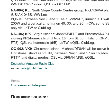
WW DX CW Contest. QSL via OE1EMS.
NA-004; KL
, North Slope County Centre group: Rick/K6VVA plan
(USi AK-046S, WW Loc.
BQ60ai) between Nov. 8 and 11 as K6VVA/KL7, running a TS-4
200W and a vertical antenna on 40, 30, and 20m (CW, some S
only via LoTW or ClubLog.
NA-106; KP2
, Virgin Islands: John/KE4PLT and Ernesto/KN4PU
signing KP2/homecalls until Nov. 16 from St. John Island. QRV
FT8). QSL via homecalls (d/B), LoTW, eQSL, ClubLog.
OC-002; VK9
, Christmas Island: Michael/DF8AN will be active 
Christmas Island as VK9XQ between Nov. 9 and 17 on 160-6m
RTTY, and digital modes. QSL via DF8AN (d/B), eQSL.
Deutscher Amateur Radio Club
e-mail:
iota@dxhf.darc.de
Вверх
См. канал в
Telegram
Похожие записи: