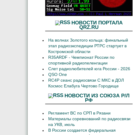
НОВОСТИ ПОРТАЛА
QRZ.RU
На волнах Золотого кольца: финальный
этап радиоэкспедиции РТРС стартует в
Костромской области
R35ARDF - Чемпионат России по
спортивной радиопеленгации
Слет радиолюбителей юга России - 2026
QSO One
RC4P сеанс радиосвязи С МКС в ДОЛ
Космос Елабуга Чертово Городище
НОВОСТИ ИЗ СОЮЗА Р/Л
РФ
Регламент ВС по СРП в Рязани
Материалы соревнований по радиосвязи
на УКВ, июль
В России создается федеральная