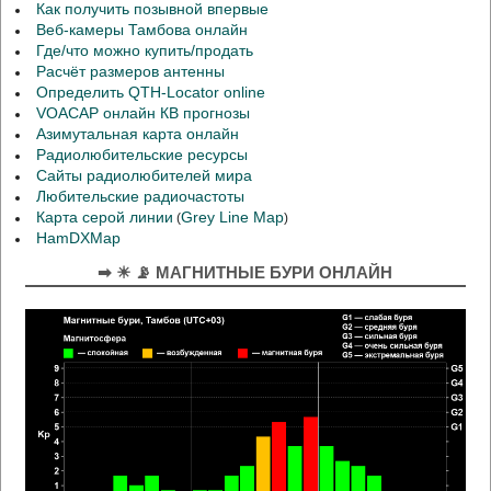
Как получить позывной впервые
Веб-камеры Тамбова онлайн
Где/что можно купить/продать
Расчёт размеров антенны
Определить QTH-Locator online
VOACAP онлайн КВ прогнозы
Азимутальная карта онлайн
Радиолюбительские ресурсы
Сайты радиолюбителей мира
Любительские радиочастоты
Карта серой линии
Grey Line Map
(
)
HamDXMap
➡ ☀ 📡 МАГНИТНЫЕ БУРИ ОНЛАЙН