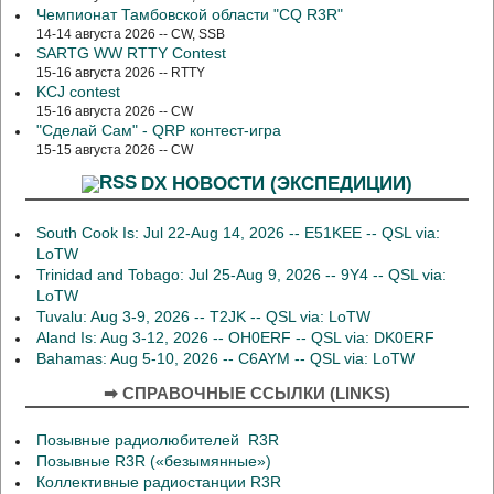
Чемпионат Тамбовской области "CQ R3R"
14-14 августа 2026 -- CW, SSB
SARTG WW RTTY Contest
15-16 августа 2026 -- RTTY
KCJ contest
15-16 августа 2026 -- CW
"Сделай Сам" - QRP контест-игра
15-15 августа 2026 -- CW
DX НОВОСТИ (ЭКСПЕДИЦИИ)
South Cook Is: Jul 22-Aug 14, 2026 -- E51KEE -- QSL via:
LoTW
Trinidad and Tobago: Jul 25-Aug 9, 2026 -- 9Y4 -- QSL via:
LoTW
Tuvalu: Aug 3-9, 2026 -- T2JK -- QSL via: LoTW
Aland Is: Aug 3-12, 2026 -- OH0ERF -- QSL via: DK0ERF
Bahamas: Aug 5-10, 2026 -- C6AYM -- QSL via: LoTW
➡ СПРАВОЧНЫЕ ССЫЛКИ (LINKS)
Позывные радиолюбителей R3R
Позывные R3R («безымянные»)
Коллективные радиостанции R3R