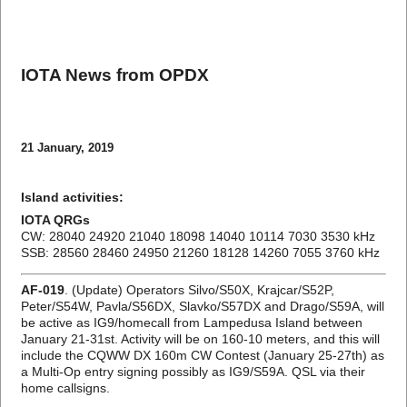
IOTA News from OPDX
21 January, 2019
Island activities:
IOTA QRGs
CW: 28040 24920 21040 18098 14040 10114 7030 3530 kHz
SSB: 28560 28460 24950 21260 18128 14260 7055 3760 kHz
AF-019
. (Update) Operators Silvo/S50X, Krajcar/S52P,
Peter/S54W, Pavla/S56DX, Slavko/S57DX and Drago/S59A, will
be active as IG9/homecall from Lampedusa Island between
January 21-31st. Activity will be on 160-10 meters, and this will
include the CQWW DX 160m CW Contest (January 25-27th) as
a Multi-Op entry signing possibly as IG9/S59A. QSL via their
home callsigns.