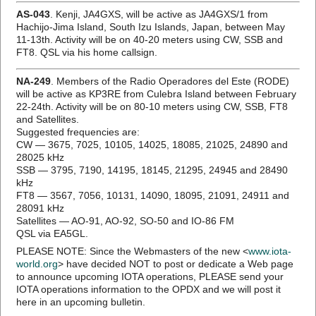
AS-043
. Kenji, JA4GXS, will be active as JA4GXS/1 from
Hachijo-Jima Island, South Izu Islands, Japan, between May
11-13th. Activity will be on 40-20 meters using CW, SSB and
FT8. QSL via his home callsign.
NA-249
. Members of the Radio Operadores del Este (RODE)
will be active as KP3RE from Culebra Island between February
22-24th. Activity will be on 80-10 meters using CW, SSB, FT8
and Satellites.
Suggested frequencies are:
CW — 3675, 7025, 10105, 14025, 18085, 21025, 24890 and
28025 kHz
SSB — 3795, 7190, 14195, 18145, 21295, 24945 and 28490
kHz
FT8 — 3567, 7056, 10131, 14090, 18095, 21091, 24911 and
28091 kHz
Satellites — AO-91, AO-92, SO-50 and IO-86 FM
QSL via EA5GL.
PLEASE NOTE: Since the Webmasters of the new <
www.iota-
world.org
> have decided NOT to post or dedicate a Web page
to announce upcoming IOTA operations, PLEASE send your
IOTA operations information to the OPDX and we will post it
here in an upcoming bulletin.