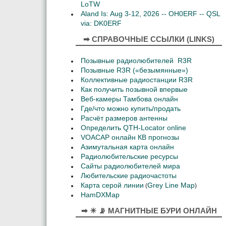
LoTW
Aland Is: Aug 3-12, 2026 -- OH0ERF -- QSL
via: DK0ERF
➡ СПРАВОЧНЫЕ ССЫЛКИ (LINKS)
Позывные радиолюбителей R3R
Позывные R3R («безымянные»)
Коллективные радиостанции R3R
Как получить позывной впервые
Веб-камеры Тамбова онлайн
Где/что можно купить/продать
Расчёт размеров антенны
Определить QTH-Locator online
VOACAP онлайн КВ прогнозы
Азимутальная карта онлайн
Радиолюбительские ресурсы
Сайты радиолюбителей мира
Любительские радиочастоты
Карта серой линии
Grey Line Map
(
)
HamDXMap
➡ ☀ 📡 МАГНИТНЫЕ БУРИ ОНЛАЙН