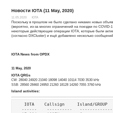
Новости IOTA (11 May, 2020)
11.05.2020
IOTA
Поскольку в прошлом не было сделано никаких новых объяв
(вероятно, из-за многих ограничений на поездки по COVID-
некоторые действующие операции IOTA, которые были акти
(согласно DXCluster) и ещё добавлено несколько сообщений 
IOTA News from OPDX
11 May, 2020
IOTA QRGs
CW: 28040 24920 21040 18098 14040 10114 7030 3530 kHz
SSB: 28560 28460 24950 21260 18128 14260 7055 3760 kHz
Island activities:
    IOTA    Callsign     Island/GROUP  
   ------    ----------   -------------