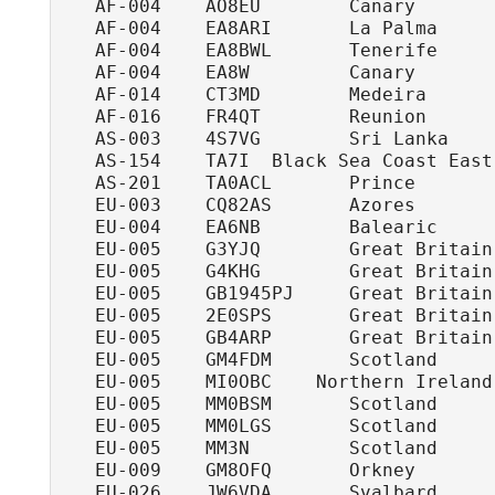
   AF-004    AO8EU        Canary        
   AF-004    EA8ARI       La Palma     
   AF-004    EA8BWL       Tenerife     
   AF-004    EA8W         Canary       
   AF-014    CT3MD        Medeira      
   AF-016    FR4QT        Reunion      
   AS-003    4S7VG        Sri Lanka     
   AS-154    TA7I  Black Sea Coast East 
   AS-201    TA0ACL       Prince       
   EU-003    CQ82AS       Azores        
   EU-004    EA6NB        Balearic      
   EU-005    G3YJQ        Great Britain
   EU-005    G4KHG        Great Britain
   EU-005    GB1945PJ     Great Britain 
   EU-005    2E0SPS       Great Britain
   EU-005    GB4ARP       Great Britain
   EU-005    GM4FDM       Scotland      
   EU-005    MI0OBC    Northern Ireland
   EU-005    MM0BSM       Scotland     
   EU-005    MM0LGS       Scotland     
   EU-005    MM3N         Scotland      
   EU-009    GM8OFQ       Orkney       
   EU-026    JW6VDA       Svalbard     