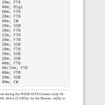
 20m; FT4

 40m; Digi

 60m; FT8

 20m; FT8

40m; CW

 20m; SSB

 20m; FT8

 15m; FT8

 20m; FT8

 20m; SSB

 10m; FT8

 20m; SSB

 20m; SSB

 40m; FT8

 40/15m; FT8

 40m; FT8

 20m; SSB

sland during the RSGB IOTA Contest (July 25-
IA, direct (3 USDs), by the Bureau, eQSL or