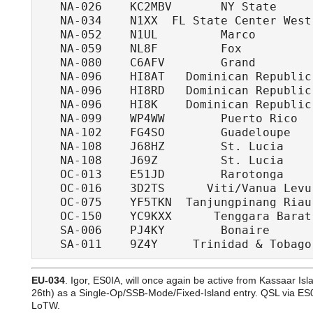
   NA-026    KC2MBV       NY State     
   NA-034    N1XX  FL State Center West
   NA-052    N1UL         Marco        
   NA-059    NL8F         Fox          
   NA-080    C6AFV        Grand         
   NA-096    HI8AT   Dominican Republic
   NA-096    HI8RD   Dominican Republic
   NA-096    HI8K    Dominican Republic
   NA-099    WP4WW        Puerto Rico  
   NA-102    FG4SO        Guadeloupe   
   NA-108    J68HZ        St. Lucia    
   NA-108    J69Z         St. Lucia    
   OC-013    E51JD        Rarotonga    
   OC-016    3D2TS      Viti/Vanua Levu
   OC-075    YF5TKN  Tanjungpinang Riau
   OC-150    YC9KXX      Tenggara Barat
   SA-006    PJ4KY        Bonaire      
EU-034
. Igor, ES0IA, will once again be active from Kassaar I
26th) as a Single-Op/SSB-Mode/Fixed-Island entry. QSL via ES0
LoTW.