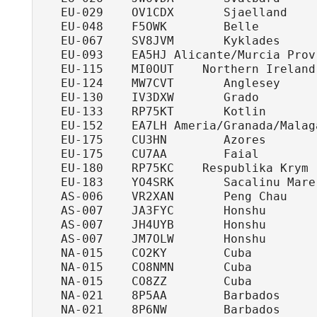
   EU-029    OV1CDX       Sjaelland    
   EU-048    F5OWK        Belle        
   EU-067    SV8JVM       Kyklades     
   EU-093    EA5HJ Alicante/Murcia Prov
   EU-115    MI0OUT    Northern Ireland
   EU-124    MW7CVT       Anglesey      
   EU-130    IV3DXW       Grado         
   EU-133    RP75KT       Kotlin        
   EU-152    EA7LH Ameria/Granada/Malag
   EU-175    CU3HN        Azores       
   EU-175    CU7AA        Faial        
   EU-180    RP75KC    Respublika Krym 
   EU-183    YO4SRK       Sacalinu Mare
   AS-006    VR2XAN       Peng Chau    
   AS-007    JA3FYC       Honshu       
   AS-007    JH4UYB       Honshu        
   AS-007    JM7OLW       Honshu        
   NA-015    CO2KY        Cuba         
   NA-015    CO8NMN       Cuba         
   NA-015    CO8ZZ        Cuba         
   NA-021    8P5AA        Barbados     
   NA-021    8P6NW        Barbados     