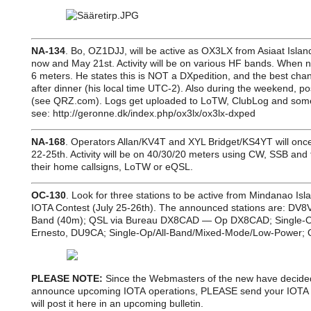
NA-134
. Bo, OZ1DJJ, will be active as OX3LX from Asiaat Is
now and May 21st. Activity will be on various HF bands. When n
6 meters. He states this is NOT a DXpedition, and the best cha
after dinner (his local time UTC-2). Also during the weekend, po
(see QRZ.com). Logs get uploaded to LoTW, ClubLog and some
see: http://geronne.dk/index.php/ox3lx/ox3lx-dxped
NA-168
. Operators Allan/KV4T and XYL Bridget/KS4YT will onc
22-25th. Activity will be on 40/30/20 meters using CW, SSB and 
their home callsigns, LoTW or eQSL.
OC-130
. Look for three stations to be active from Mindanao Is
IOTA Contest (July 25-26th). The announced stations are: DV
Band (40m); QSL via Bureau DX8CAD — Op DX8CAD; Single-
Ernesto, DU9CA; Single-Op/All-Band/Mixed-Mode/Low-Power;
PLEASE NOTE:
Since the Webmasters of the new have decide
announce upcoming IOTA operations, PLEASE send your IOTA o
will post it here in an upcoming bulletin.