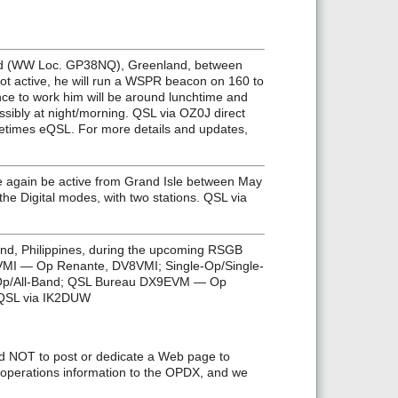
land (WW Loc. GP38NQ), Greenland, between
ot active, he will run a WSPR beacon on 160 to
nce to work him will be around lunchtime and
ssibly at night/morning. QSL via OZ0J direct
times eQSL. For more details and updates,
e again be active from Grand Isle between May
the Digital modes, with two stations. QSL via
land, Philippines, during the upcoming RSGB
8VMI — Op Renante, DV8VMI; Single-Op/Single-
Op/All-Band; QSL Bureau DX9EVM — Op
 QSL via IK2DUW
d NOT to post or dedicate a Web page to
perations information to the OPDX, and we