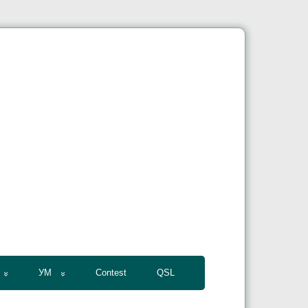
УМ
Contest
QSL