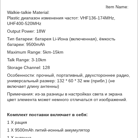
Item Name:
Walkie-talkie Material:
Plastic диапазон изменения частот: VHF136-174MHz,
UHF400-520MHz
Output Power: 18W
Тип батареи: батарея Li-Иона (включенная), ёмкость
батареи: 9500mAh
Maximum Range: 5km-15km
Talk Range: 3-10km
Storage Channel: 128
Особенности: прочный, портативный, двухстороннее радио,
универсальный размер: 132 * 60 * 32 мм (прибл.) (не
включает длину антенны)
Примечания: из-за разницы в настройках света и экрана
цвет элемента может немного отличаться от изображений.
Комплект поставки включает в себя:
1 X рация
1 X 9500mAh литий-ионный аккумулятор
1 X антенна