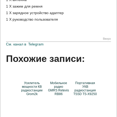
1 X зажим для ремня
1 X зарядное устройство адаптер
1 X руководство пользователя
Вверх
См. канал в
Telegram
Похожие записи:
Усилитель
Мобильное
Портативная
мощности КВ
радио
УКВ
радиостанции
GMRS Retevis
радиостанция
Grom2k
RB86
TSSD TS-X9250