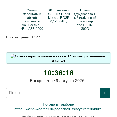
Самый
КВ трансивер
Новый
маленький и
KN-990 SDR All
двухдиапазонн
лёгкий
Mode с IF DSP
ый мобильный
усилитель
0,1-30 МГц
трансивер
мощностью 1
Yaesu FTM-
кВт - AZR-1000
300D
Просмотрено:
1 344
Ссылка-приглашение
в канал
10:36:19
Воскресенье 9 августа 2026 г
Погода в Тамбове
https://world-weather.ru/pogoda/russia/yekaterinburg/