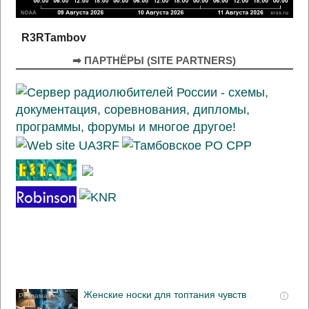
R3RTambov
➡ ПАРТНЁРЫ (SITE PARTNERS)
Женские носки для топтания чувств
i