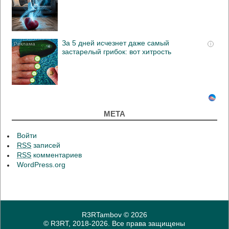
За 5 дней исчезнет даже самый
i
застарелый грибок: вот хитрость
МЕТА
Войти
RSS
записей
RSS
комментариев
WordPress.org
R3RTambov
© 2026
© R3RT, 2018-2026. Все права защищены