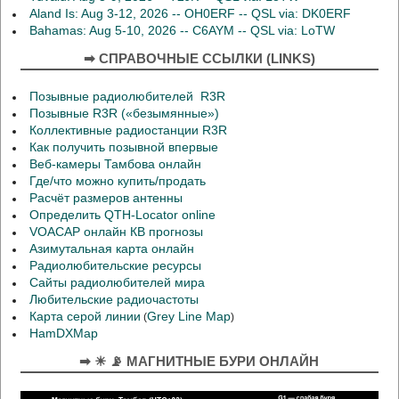
Aland Is: Aug 3-12, 2026 -- OH0ERF -- QSL via: DK0ERF
Bahamas: Aug 5-10, 2026 -- C6AYM -- QSL via: LoTW
➡ СПРАВОЧНЫЕ ССЫЛКИ (LINKS)
Позывные радиолюбителей R3R
Позывные R3R («безымянные»)
Коллективные радиостанции R3R
Как получить позывной впервые
Веб-камеры Тамбова онлайн
Где/что можно купить/продать
Расчёт размеров антенны
Определить QTH-Locator online
VOACAP онлайн КВ прогнозы
Азимутальная карта онлайн
Радиолюбительские ресурсы
Сайты радиолюбителей мира
Любительские радиочастоты
Карта серой линии
Grey Line Map
(
)
HamDXMap
➡ ☀ 📡 МАГНИТНЫЕ БУРИ ОНЛАЙН