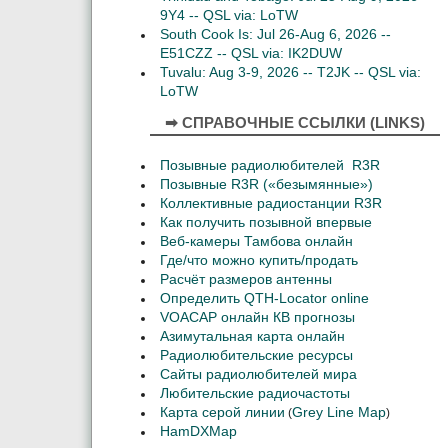
9Y4 -- QSL via: LoTW
South Cook Is: Jul 26-Aug 6, 2026 --
E51CZZ -- QSL via: IK2DUW
Tuvalu: Aug 3-9, 2026 -- T2JK -- QSL via:
LoTW
➡ СПРАВОЧНЫЕ ССЫЛКИ (LINKS)
Позывные радиолюбителей R3R
Позывные R3R («безымянные»)
Коллективные радиостанции R3R
Как получить позывной впервые
Веб-камеры Тамбова онлайн
Где/что можно купить/продать
Расчёт размеров антенны
Определить QTH-Locator online
VOACAP онлайн КВ прогнозы
Азимутальная карта онлайн
Радиолюбительские ресурсы
Сайты радиолюбителей мира
Любительские радиочастоты
Карта серой линии
Grey Line Map
(
)
HamDXMap