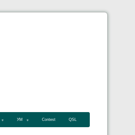
УМ
Contest
QSL