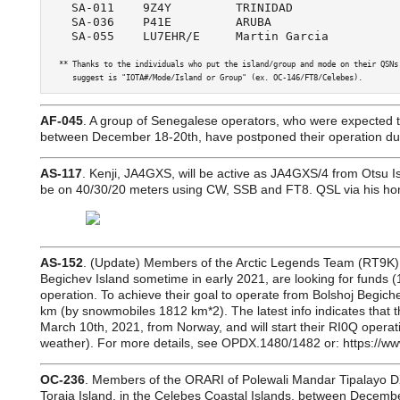
   SA-011    9Z4Y         TRINIDAD               
   SA-036    P41E         ARUBA                  
   SA-055    LU7EHR/E     Martin Garcia         
  ** Thanks to the individuals who put the island/group and mode on their QSNs
     suggest is "IOTA#/Mode/Island or Group" (ex. OC-146/FT8/Celebes).
AF-045
. A group of Senegalese operators, who were expected 
between December 18-20th, have postponed their operation du
AS-117
. Kenji, JA4GXS, will be active as JA4GXS/4 from Otsu I
be on 40/30/20 meters using CW, SSB and FT8. QSL via his hom
AS-152
. (Update) Members of the Arctic Legends Team (RT9K),
Begichev Island sometime in early 2021, are looking for funds
operation. To achieve their goal to operate from Bolshoj Begiche
km (by snowmobiles 1812 km*2). The latest info indicates that th
March 10th, 2021, from Norway, and will start their RI0Q opera
weather). For more details, see OPDX.1480/1482 or: https://
OC-236
. Members of the ORARI of Polewali Mandar Tipalayo D
Toraja Island, in the Celebes Coastal Islands, between December