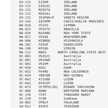
   EU-115    EI5EM        IRELAND                
   EU-115    GI0LDI       IRELAND                
   EU-115    MI0GTA       IRELAND                
   EU-115    MI0SAI       IRELAND                
   EU-131    IK3PQH/P     VENETO REGION          
   EU-143    EA7HPM       CADIZ/HUELVA PROVINCE  
   NA-016    ZF2CH        CAYMAN                 
   NA-022    VP2ETE       ANGUILLA               
   NA-026    KA2ABA       NEW YORK STATE         
   NA-027    VO1AA        NEWFOUNDLAND           
   NA-096    HI8MDQ       HISPANIOLA             
   NA-102    FG5GP        GUADELOUPE             
   NA-106    KP2AD        VIRGIN                 
   NA-112    N8EU      NORTH CAROLINA STATE WEST 
   OC-001    VK2GJC       Australia              
   OC-001    VK2OWD       Australia              
   OC-001    VK3VM        Australia              
   OC-026    KH2L         GUAM                   
   OC-032    FK4RD        NEW CALEDONIA          
   OC-034    YB9YBB       NEW GUINEA             
   OC-042    4I1EBD       LUZON                  
   OC-042    DV3CEP       LUZON                  
   OC-073    JF7MTO/JD1   MINAMI TORISHIMA       
   OC-086    KH0W         NORTHERN MARIANA       
   OC-150    7C9T         TENGGARA BARAT         
   OC-150    7C9B         Sumbawa                
   SA-002    VP8LP        FALKLAND               
   SA-011    9Z4FE        TRINIDAD               