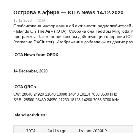
Острова в эфире — IOTA News 14.12.2020
15.12.2020
IOTA
Опубликована информация об активности радиолюбителей 
«Islands On The Air» (IOTA). Собрана она Tedd’ом Mirgliott
программы. Также перечислены действующие операции IOTA
(согласно DXCluster). Изображения добавлены из других ра
IOTA News from OPDX
14 December, 2020
IOTA QRGs
CW: 28040 24920 21040 18098 14040 10114 7030 3530 kHz
SSB: 28560 28460 24950 21260 18128 14260 7055 3760 kHz
Island activities:
    IOTA     Callsign     Island/GROUP           