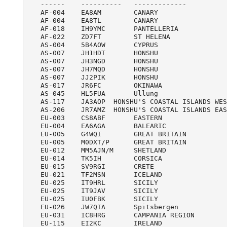
   ------    ----------   -------------          
   AF-004    EA8AM        CANARY                 
   AF-004    EA8TL        CANARY                 
   AF-018    IH9YMC       PANTELLERIA            
   AF-022    ZD7FT        ST HELENA              
   AS-004    5B4AOW       CYPRUS                 
   AS-007    JH1HDT       HONSHU                 
   AS-007    JH3NGD       HONSHU                 
   AS-007    JH7MQD       HONSHU                 
   AS-007    JJ2PIK       HONSHU                 
   AS-017    JR6FC        OKINAWA                
   AS-045    HL5FUA       Ullung                 
   AS-117    JA3AOP  HONSHU'S COASTAL ISLANDS WES
   AS-206    JR7AMZ  HONSHU'S COASTAL ISLANDS EAS
   EU-003    CS8ABF       EASTERN                
   EU-004    EA6AGA       BALEARIC               
   EU-005    G4WQI        GREAT BRITAIN          
   EU-005    M0DXT/P      GREAT BRITAIN          
   EU-012    MM5AJN/M     SHETLAND               
   EU-014    TK5IH        CORSICA                
   EU-015    SV9RGI       CRETE                  
   EU-021    TF2MSN       ICELAND                
   EU-025    IT9HRL       SICILY                 
   EU-025    IT9JAV       SICILY                 
   EU-025    IU0FBK       SICILY                 
   EU-026    JW7QIA       Spitsbergen            
   EU-031    IC8HRG       CAMPANIA REGION        
   EU-115    EI2KC        IRELAND                