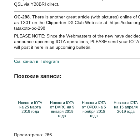
QSL via YB8BRI direct.
OC-298
. There is another great article (with pictures) online o
as TX0T on the Clipperton DX Club Web site at: https://cdxc.org/i
tatakoto-oc-298
PLEASE NOTE: Since the Webmasters of the new have decided 
announce upcoming IOTA operations, PLEASE send your IOTA o
will post it here in an upcoming bulletin.
См. канал в
Telegram
Похожие записи:
Новости IOTA
Новости IOTA
Новости IOTA
Новости IOTA
на 25 марта
от DARC на 9
от OPDX на 5
на 15 апреля
2019 года
января 2019
ноября 2018
2019 года
года
года
Просмотрено:
266