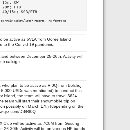
 15m; CW

 20m; FT8

  40/15m; SSB/FT8
 on their PacketCluster reports. The format we

to be active as 6V1A from Goree Island
e to the Convid-19 pandemic.
sland between December 25-26th. Activity will
e callsign.
 who plan to be active as RI0Q from Bolshoj
 (15,000 USDs was mentioned) to conduct this
v Island, the team will have to travel 3624
e team will start their snowmobile trip on
tion possibly on March 17th (depending on the
www.qrz.com/DB/RI0Q
X Club will be active as 7C8M from Gusung
 26-30th. Activity will be on various HF bands.