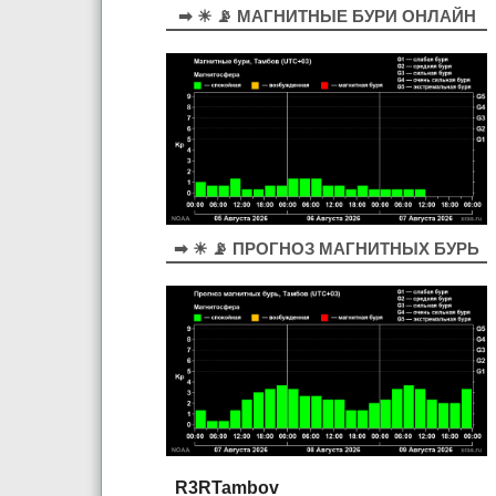
➡ ☀ 📡 МАГНИТНЫЕ БУРИ ОНЛАЙН
➡ ☀ 📡 ПРОГНОЗ МАГНИТНЫХ БУРЬ
R3RTambov