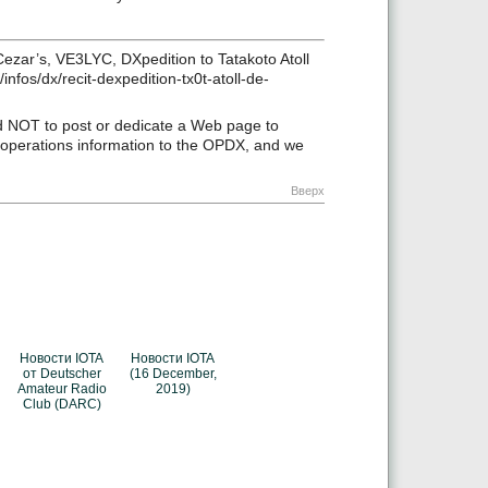
f Cezar’s, VE3LYC, DXpedition to Tatakoto Atoll
nfos/dx/recit-dexpedition-tx0t-atoll-de-
NOT to post or dedicate a Web page to
perations information to the OPDX, and we
Вверх
Новости IOTA
Новости IOTA
от Deutscher
(16 December,
Amateur Radio
2019)
Club (DARC)