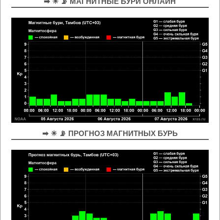
➡ ☀ 📡 МАГНИТНЫЕ БУРИ ОНЛАЙН
➡ ☀ 📡 ПРОГНОЗ МАГНИТНЫХ БУРЬ