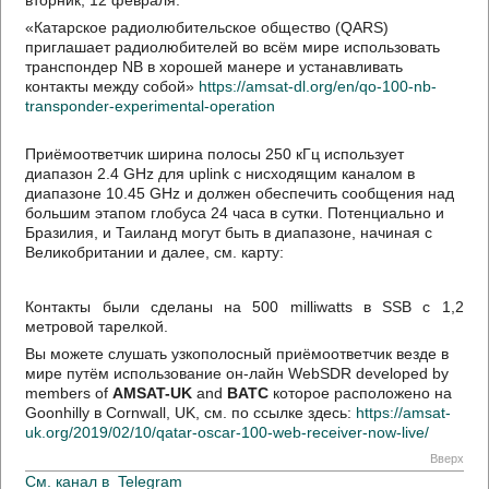
вторник, 12 февраля.
«Катарское радиолюбительское общество (QARS)
приглашает радиолюбителей во всём мире использовать
транспондер NB в хорошей манере и устанавливать
контакты между собой»
https://amsat-dl.org/en/qo-100-nb-
transponder-experimental-operation
Приёмоответчик ширина полосы 250 кГц использует
диапазон 2.4 GHz для uplink с нисходящим каналом в
диапазоне 10.45 GHz и должен обеспечить сообщения над
большим этапом глобуса 24 часа в сутки. Потенциально и
Бразилия, и Таиланд могут быть в диапазоне, начиная с
Великобритании и далее, см. карту:
Контакты были сделаны на 500 milliwatts в SSB с 1,2
метровой тарелкой.
Вы можете слушать узкополосный приёмоответчик везде в
мире путём использование он-лайн WebSDR developed by
members of
AMSAT-UK
and
BATC
которое расположено на
Goonhilly в Cornwall, UK, см. по ссылке здесь:
https://amsat-
uk.org/2019/02/10/qatar-oscar-100-web-receiver-now-live/
Вверх
См. канал в
Telegram