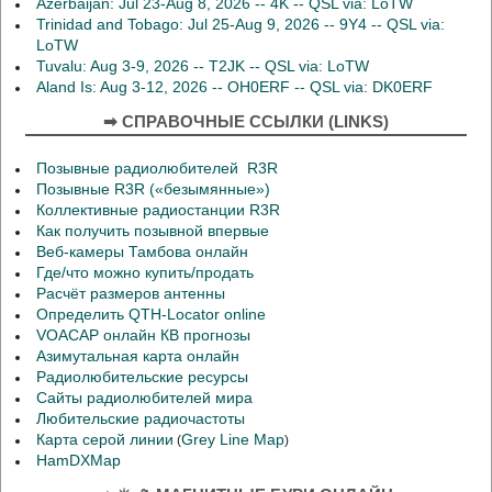
Azerbaijan: Jul 23-Aug 8, 2026 -- 4K -- QSL via: LoTW
Trinidad and Tobago: Jul 25-Aug 9, 2026 -- 9Y4 -- QSL via:
LoTW
Tuvalu: Aug 3-9, 2026 -- T2JK -- QSL via: LoTW
Aland Is: Aug 3-12, 2026 -- OH0ERF -- QSL via: DK0ERF
➡ СПРАВОЧНЫЕ ССЫЛКИ (LINKS)
Позывные радиолюбителей R3R
Позывные R3R («безымянные»)
Коллективные радиостанции R3R
Как получить позывной впервые
Веб-камеры Тамбова онлайн
Где/что можно купить/продать
Расчёт размеров антенны
Определить QTH-Locator online
VOACAP онлайн КВ прогнозы
Азимутальная карта онлайн
Радиолюбительские ресурсы
Сайты радиолюбителей мира
Любительские радиочастоты
Карта серой линии
Grey Line Map
(
)
HamDXMap