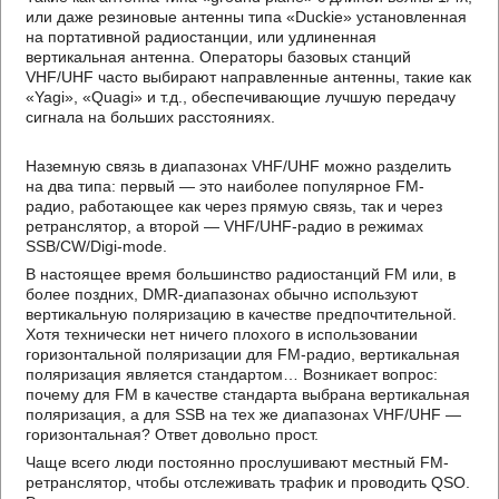
или даже резиновые антенны типа «Duckie» установленная
на портативной радиостанции, или удлиненная
вертикальная антенна. Операторы базовых станций
VHF/UHF часто выбирают направленные антенны, такие как
«Yagi», «Quagi» и т.д., обеспечивающие лучшую передачу
сигнала на больших расстояниях.
Наземную связь в диапазонах VHF/UHF можно разделить
на два типа: первый — это наиболее популярное FM-
радио, работающее как через прямую связь, так и через
ретранслятор, а второй — VHF/UHF-радио в режимах
SSB/CW/Digi-mode.
В настоящее время большинство радиостанций FM или, в
более поздних, DMR-диапазонах обычно используют
вертикальную поляризацию в качестве предпочтительной.
Хотя технически нет ничего плохого в использовании
горизонтальной поляризации для FM-радио, вертикальная
поляризация является стандартом… Возникает вопрос:
почему для FM в качестве стандарта выбрана вертикальная
поляризация, а для SSB на тех же диапазонах VHF/UHF —
горизонтальная? Ответ довольно прост.
Чаще всего люди постоянно прослушивают местный FM-
ретранслятор, чтобы отслеживать трафик и проводить QSO.