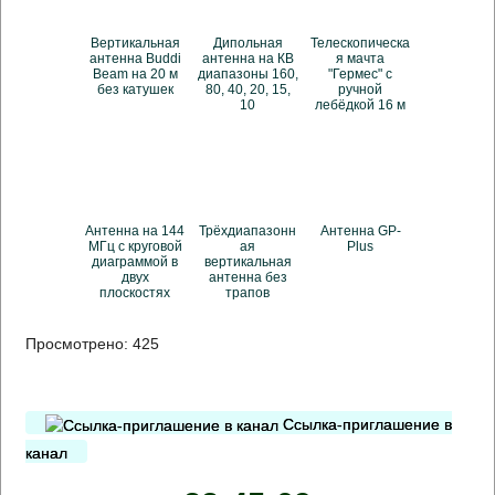
Вертикальная
Дипольная
Телескопическа
антенна Buddi
антенна на КВ
я мачта
Beam на 20 м
диапазоны 160,
"Гермес" с
без катушек
80, 40, 20, 15,
ручной
10
лебёдкой 16 м
Антенна на 144
Трёхдиапазонн
Антенна GP-
МГц с круговой
ая
Plus
диаграммой в
вертикальная
двух
антенна без
плоскостях
трапов
Просмотрено:
425
Ссылка-приглашение в
канал