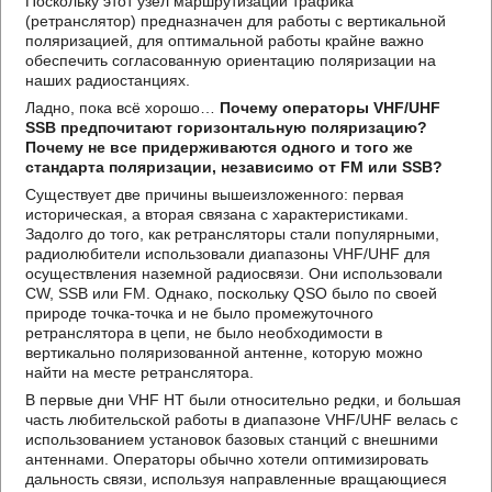
Поскольку этот узел маршрутизации трафика
(ретранслятор) предназначен для работы с вертикальной
поляризацией, для оптимальной работы крайне важно
обеспечить согласованную ориентацию поляризации на
наших радиостанциях.
Ладно, пока всё хорошо…
Почему операторы VHF/UHF
SSB предпочитают горизонтальную поляризацию?
Почему не все придерживаются одного и того же
стандарта поляризации, независимо от FM или SSB?
Существует две причины вышеизложенного: первая
историческая, а вторая связана с характеристиками.
Задолго до того, как ретрансляторы стали популярными,
радиолюбители использовали диапазоны VHF/UHF для
осуществления наземной радиосвязи. Они использовали
CW, SSB или FM. Однако, поскольку QSO было по своей
природе точка-точка и не было промежуточного
ретранслятора в цепи, не было необходимости в
вертикально поляризованной антенне, которую можно
найти на месте ретранслятора.
В первые дни VHF HT были относительно редки, и большая
часть любительской работы в диапазоне VHF/UHF велась с
использованием установок базовых станций с внешними
антеннами. Операторы обычно хотели оптимизировать
дальность связи, используя направленные вращающиеся