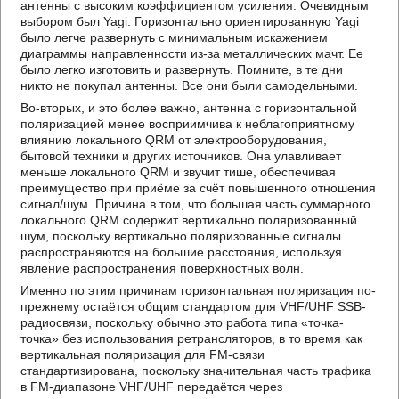
антенны с высоким коэффициентом усиления. Очевидным
выбором был Yagi. Горизонтально ориентированную Yagi
было легче развернуть с минимальным искажением
диаграммы направленности из-за металлических мачт. Ее
было легко изготовить и развернуть. Помните, в те дни
никто не покупал антенны. Все они были самодельными.
Во-вторых, и это более важно, антенна с горизонтальной
поляризацией менее восприимчива к неблагоприятному
влиянию локального QRM от электрооборудования,
бытовой техники и других источников. Она улавливает
меньше локального QRM и звучит тише, обеспечивая
преимущество при приёме за счёт повышенного отношения
сигнал/шум. Причина в том, что большая часть суммарного
локального QRM содержит вертикально поляризованный
шум, поскольку вертикально поляризованные сигналы
распространяются на большие расстояния, используя
явление распространения поверхностных волн.
Именно по этим причинам горизонтальная поляризация по-
прежнему остаётся общим стандартом для VHF/UHF SSB-
радиосвязи, поскольку обычно это работа типа «точка-
точка» без использования ретрансляторов, в то время как
вертикальная поляризация для FM-связи
стандартизирована, поскольку значительная часть трафика
в FM-диапазоне VHF/UHF передаётся через