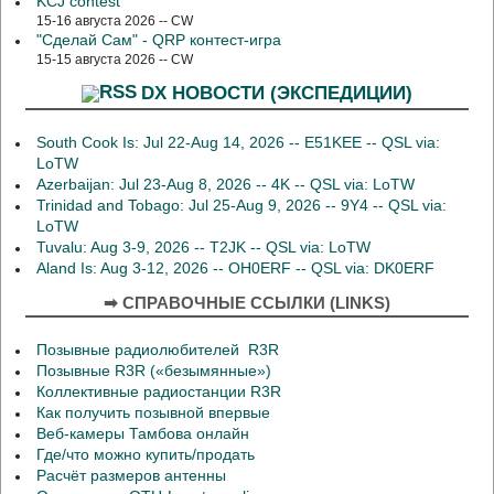
KCJ contest
15-16 августа 2026 -- CW
"Сделай Сам" - QRP контест-игра
15-15 августа 2026 -- CW
DX НОВОСТИ (ЭКСПЕДИЦИИ)
South Cook Is: Jul 22-Aug 14, 2026 -- E51KEE -- QSL via:
LoTW
Azerbaijan: Jul 23-Aug 8, 2026 -- 4K -- QSL via: LoTW
Trinidad and Tobago: Jul 25-Aug 9, 2026 -- 9Y4 -- QSL via:
LoTW
Tuvalu: Aug 3-9, 2026 -- T2JK -- QSL via: LoTW
Aland Is: Aug 3-12, 2026 -- OH0ERF -- QSL via: DK0ERF
➡ СПРАВОЧНЫЕ ССЫЛКИ (LINKS)
Позывные радиолюбителей R3R
Позывные R3R («безымянные»)
Коллективные радиостанции R3R
Как получить позывной впервые
Веб-камеры Тамбова онлайн
Где/что можно купить/продать
Расчёт размеров антенны