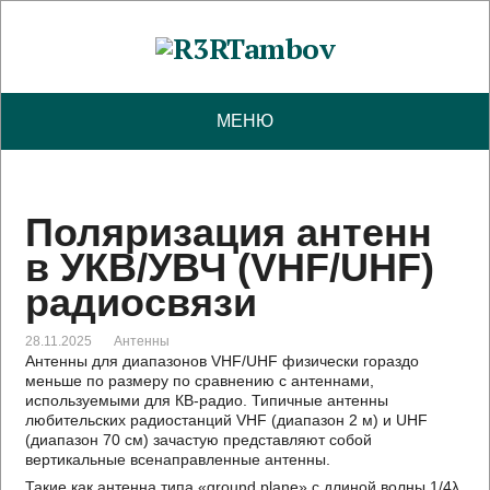
МЕНЮ
Поляризация антенн
в УКВ/УВЧ (VHF/UHF)
радиосвязи
28.11.2025
Антенны
Антенны для диапазонов VHF/UHF физически гораздо
меньше по размеру по сравнению с антеннами,
используемыми для КВ-радио. Типичные антенны
любительских радиостанций VHF (диапазон 2 м) и UHF
(диапазон 70 см) зачастую представляют собой
вертикальные всенаправленные антенны.
Такие как антенна типа «ground plane» с длиной волны 1/4λ,