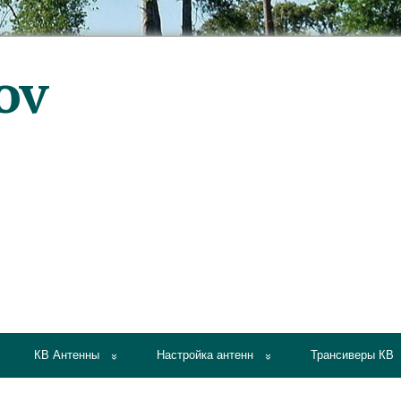
КВ Антенны
Настройка антенн
Трансиверы КВ