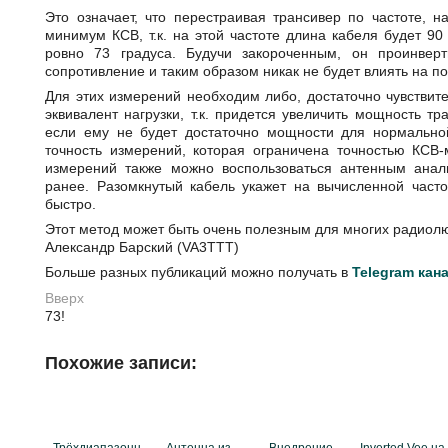
Это означает, что перестраивая трансивер по частоте, 
минимум КСВ, т.к. на этой частоте длина кабеля будет 90
ровно 73 градуса. Будучи закороченным, он проинверт
сопротивление и таким образом никак не будет влиять на п
Для этих измерений необходим либо, достаточно чувствит
эквивалент нагрузки, т.к. придется увеличить мощность т
если ему не будет достаточно мощности для нормально
точность измерений, которая ограничена точностью КСВ
измерений также можно воспользоваться антенным анал
ранее. Разомкнутый кабель укажет на вычисленной част
быстро.
Этот метод может быть очень полезным для многих радиол
Александр Барский (VA3TTT)
Больше разных публикаций можно получать в
Telegram ка
Вверх
73!
Похожие записи: