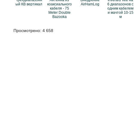
Трёхдиапазонн
Антенна из
Внедрение
Inverted Vee на
ый КВ вертикал
коаксиального
AirHamLog
6 диапазонов с
кабеля - 75
одним кабелем
Meter Double
и мачтой 10-15
Bazooka
м
Просмотрено:
4 658