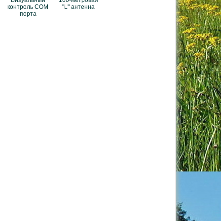
Визуальный
160-метровая
контроль СОМ
"L" антенна
порта