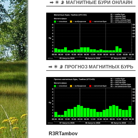
➡ ☀ 📡 МАГНИТНЫЕ БУРИ ОНЛАЙН
➡ ☀ 📡 ПРОГНОЗ МАГНИТНЫХ БУРЬ
R3RTambov