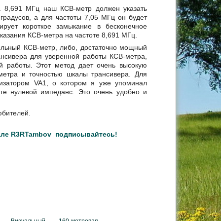
на 8,691 МГц наш КСВ-метр должен указать
 градусов, а для частоты 7,05 МГц он будет
ирует короткое замыкание в бесконечное
оказания КСВ-метра на частоте 8,691 МГц.
ельный КСВ-метр, либо, достаточно мощный
рансивера для уверенной работы КСВ-метра,
й работы. Этот метод дает очень высокую
-метра и точностью шкалы трансивера. Для
изатором VA1, о котором я уже упоминал
оте нулевой импеданс. Это очень удобно и
юбителей.
нале R3RTambov
подписывайтесь!