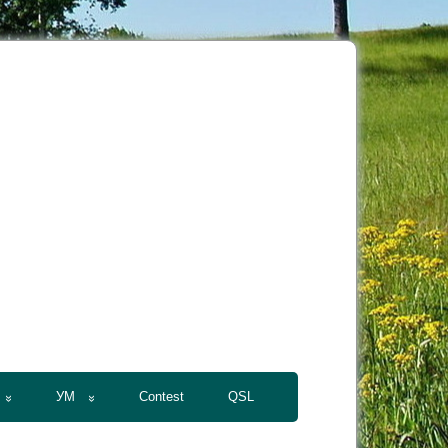
УМ
Contest
QSL