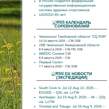
В России создается федеральная
государственная информационная
система здоровья спортсменов
UA3GGO-65 лет!
КАЛЕНДАРЬ
СОРЕВНОВАНИЙ
Чемпионат Тамбовской области "CQ R3R"
14-14 августа 2026 -- CW, SSB
УКВ Чемпионат Кемеровской области
8-9 августа 2026 -- CW, FM, SSB
WAEDC-Contest CW
8-9 августа 2026 -- CW
Первый Салют
7-7 августа 2026 -- CW, SSB
DX НОВОСТИ
(ЭКСПЕДИЦИИ)
South Cook Is: Jul 22-Aug 14, 2026 --
E51KEE -- QSL via: LoTW
Azerbaijan: Jul 23-Aug 8, 2026 -- 4K -- QSL
via: LoTW
Trinidad and Tobago: Jul 25-Aug 9, 2026 --