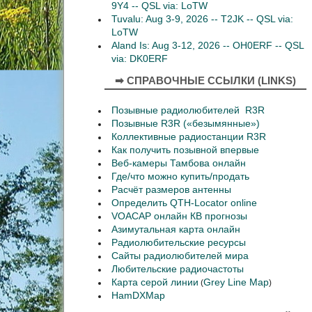
9Y4 -- QSL via: LoTW
Tuvalu: Aug 3-9, 2026 -- T2JK -- QSL via:
LoTW
Aland Is: Aug 3-12, 2026 -- OH0ERF -- QSL
via: DK0ERF
➡ СПРАВОЧНЫЕ ССЫЛКИ (LINKS)
Позывные радиолюбителей R3R
Позывные R3R («безымянные»)
Коллективные радиостанции R3R
Как получить позывной впервые
Веб-камеры Тамбова онлайн
Где/что можно купить/продать
Расчёт размеров антенны
Определить QTH-Locator online
VOACAP онлайн КВ прогнозы
Азимутальная карта онлайн
Радиолюбительские ресурсы
Сайты радиолюбителей мира
Любительские радиочастоты
Карта серой линии
Grey Line Map
(
)
HamDXMap