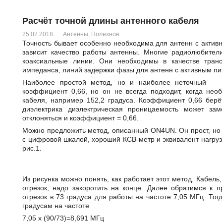
Расчёт точной длины антенного кабеля
25.02.2018
Антенны
,
Полезное
Точность бывает особенно необходима для антенн с активн
зависит качество работы антенны. Многие радиолюбител
коаксиальные линии. Они необходимы в качестве транс
импеданса, линий задержки фазы для антенн с активным пи
Наиболее простой метод, но и наиболее неточный —
коэффициент 0,66, но он не всегда подходит, когда нео
кабеля, например 152,2 градуса. Коэффициент 0,66 берёт
диэлектрика диэлектрическая проницаемость может зам
отклоняться и коэффициент = 0,66.
Можно предложить метод, описанный ON4UN. Он прост, но 
с цифровой шкалой, хороший КСВ-метр и эквивалент нагрузк
рис.1.
Из рисунка можно понять, как работает этот метод. Кабель
отрезок, надо закоротить на конце. Далее обратимся к
отрезок в 73 градуса для работы на частоте 7,05 МГц. Тог
градусам на частоте
7,05 х (90/73)=8,691 МГц