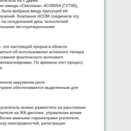
илитель КВ с двумя
и завода «Светлана» 4CX800A (ГУ74Б),
 была выбрана ввиду присущей ей
злучений. Компания ACOM соединила эту,
 на сегодняшний день технологией
тельными эксплуатационными
– это настоящий прорыв в области
ваться об использовании антенного тюнера
асования фактического волнового
втоматизирован. По времени этот процесс
а.
оенном вакуумном реле.
 прием обеспечивается выделенным для
 усилитель можно разместить на расстоянии
силителя на ЖК-дисплее, управление всеми
иболее важными параметрами усилителя,
ску неисправностей, регистрация