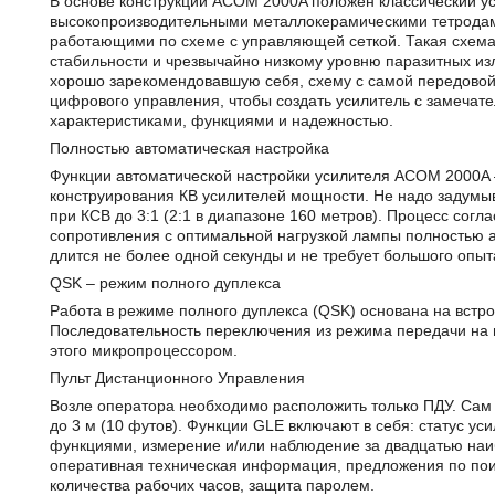
В основе конструкции ACOM 2000A положен классический ус
высокопроизводительными металлокерамическими тетродам
работающими по схеме с управляющей сеткой. Такая схема
стабильности и чрезвычайно низкому уровню паразитных и
хорошо зарекомендовавшую себя, схему с самой передовой
цифрового управления, чтобы создать усилитель с замеча
характеристиками, функциями и надежностью.
Полностью автоматическая настройка
Функции автоматической настройки усилителя ACOM 2000A 
конструирования КВ усилителей мощности. Не надо задумы
при КСВ до 3:1 (2:1 в диапазоне 160 метров). Процесс согл
сопротивления с оптимальной нагрузкой лампы полностью а
длится не более одной секунды и не требует большого опыт
QSK – режим полного дуплекса
Работа в режиме полного дуплекса (QSK) основана на встр
Последовательность переключения из режима передачи на
этого микропроцессором.
Пульт Дистанционного Управления
Возле оператора необходимо расположить только ПДУ. Сам
до 3 м (10 футов). Функции GLE включают в себя: статус у
функциями, измерение и/или наблюдение за двадцатью на
оперативная техническая информация, предложения по пои
количества рабочих часов, защита паролем.