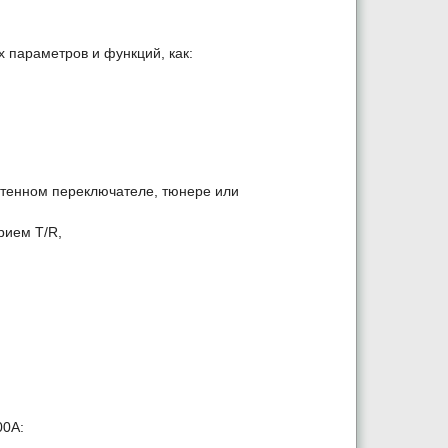
 параметров и функций, как:
антенном переключателе, тюнере или
рием T/R,
00A: