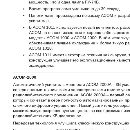
мощность, что и одна лампа ГУ-74Б.
Время прогрева ламп уменьшено до 30 секунд.
Панели ламп произведены по заказу ACOM и разраб
усилителе.
В ACOM 1011 используется новый вентилятор, раз
ACOM на основе известных и хорошо себя зарекоме
моделях ACOM 1000 и ACOM 2000. В нём использую
обеспечивает лучшее охлаждение и более тихую ра
ACOM 1010.
ACOM 1011 имеет некоторые отличия как снаружи, т
конструкция улучшает его эксплуатационные качест
экспедициях.
ACOM-2000
Автоматический усилитель мощности ACOM 2000A – КВ уси
совершенными техническими характеристиками в мире усил
радиолюбительского применения. ACOM 2000A – первый ра
который сочетает в себе полностью автоматизированный пр
сложного цифрового управления. Новый усилитель усоверш
максимальную разрешенную мощность во всех режимах излу
радиолюбительских КВ диапазонах.
Передовая технология улучшила классическую конструкцию