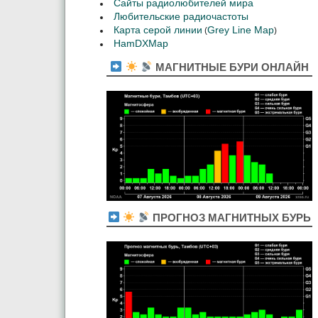
Сайты радиолюбителей мира
Любительские радиочастоты
Карта серой линии
Grey Line Map
(
)
HamDXMap
МАГНИТНЫЕ БУРИ ОНЛАЙН
ПРОГНОЗ МАГНИТНЫХ БУРЬ