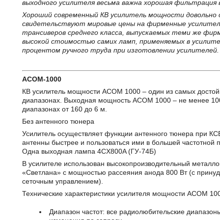
выходного усилителя весьма важна хорошая фильтрация 
Хороший современный КВ усилитель мощности довольно 
свидетельствуют мировые цены на фирменные усилител
трансиверов среднего класса, выпускаемых теми же фирм
высокой стоимостью самих ламп, применяемых в усилите
процентом ручного труда при изготовлении усилителей.
ACOM-1000
КВ усилитель мощности ACOM 1000 – один из самых достой
диапазонах. Выходная мощность АСОМ 1000 – не менее 100
диапазонах от 160 до 6 м.
Без антенного тюнера
Усилитель осуществляет функции антенного тюнера при КСВ
антенны быстрее и пользоваться ими в большей частотной 
Одна выходная лампа 4CX800A (ГУ-74Б)
В усилителе использован высокопроизводительный металло
«Светлана» с мощностью рассеяния анода 800 Вт (с прин
сеточным управлением).
Технические характеристики усилителя мощности ACOM 10
Диапазон частот: все радиолюбительские диапазоны