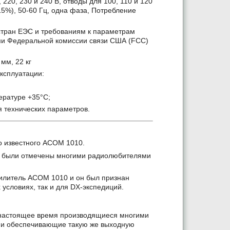
220, 230 и 240 В, отводы для 100, 110 и 120
5%), 50-60 Гц, одна фаза, Потребление
стран ЕЭС и требованиям к параметрам
ами Федеральной комиссии связи США (FCC)
мм, 22 кг
ксплуатации:
ературе +35°С;
я технических параметров.
о известного ACOM 1010.
о были отмечены многими радиолюбителями
илитель ACOM 1010 и он был признан
условиях, так и для DX-экспедиций.
 настоящее время производящиеся многими
 и обеспечивающие такую же выходную