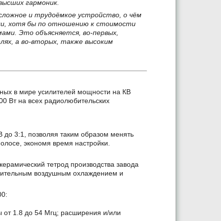
высших гармоник.
сложное и трудоёмкое устройство, о чём
и, хотя бы по отношению к стоимости
ами. Это объясняется, во-первых,
лях, а во-вторых, также высоким
ных в мире усилителей мощности на КВ
0 Вт на всех радиолюбительских
 до 3:1, позволяя таким образом менять
полосе, экономя время настройки.
керамический тетрод производства завода
удительным воздушным охлаждением и
00:
 от 1.8 до 54 Мгц; расширения и/или