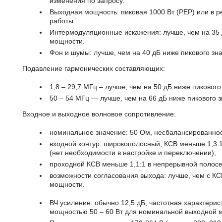
изменения по запросу.
Выходная мощность: пиковая 1000 Вт (PEP) или в 
работы.
Интермодуляционные искажения: лучше, чем на 35 
мощности.
Фон и шумы: лучше, чем на 40 дБ ниже пикового з
Подавление гармонических составляющих:
1,8 – 29,7 МГц – лучше, чем на 50 дБ ниже пиково
50 – 54 МГц — лучше, чем на 66 дБ ниже пикового
Входное и выходное волновое сопротивление:
номинальное значение: 50 Ом, несбалансированно
входной контур: широкополосный, КСВ меньше 1,3:1
(нет необходимости в настройке и переключении);
проходной КСВ меньше 1,1:1 в непрерывной полосе 
возможности согласования выхода: лучше, чем с К
мощности.
ВЧ усиление: обычно 12,5 дБ, частотная характерис
мощностью 50 – 60 Вт для номинальной выходной 