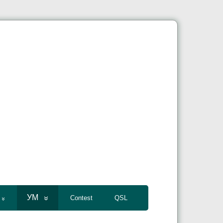
УМ
Contest
QSL