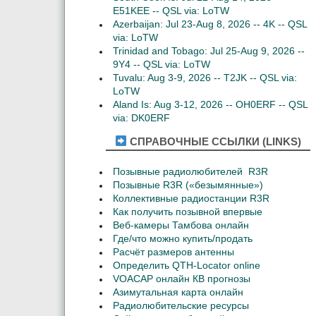
E51KEE -- QSL via: LoTW
Azerbaijan: Jul 23-Aug 8, 2026 -- 4K -- QSL
via: LoTW
Trinidad and Tobago: Jul 25-Aug 9, 2026 --
9Y4 -- QSL via: LoTW
Tuvalu: Aug 3-9, 2026 -- T2JK -- QSL via:
LoTW
Aland Is: Aug 3-12, 2026 -- OH0ERF -- QSL
via: DK0ERF
СПРАВОЧНЫЕ ССЫЛКИ (LINKS)
Позывные радиолюбителей R3R
Позывные R3R («безымянные»)
Коллективные радиостанции R3R
Как получить позывной впервые
Веб-камеры Тамбова онлайн
Где/что можно купить/продать
Расчёт размеров антенны
Определить QTH-Locator online
VOACAP онлайн КВ прогнозы
Азимутальная карта онлайн
Радиолюбительские ресурсы