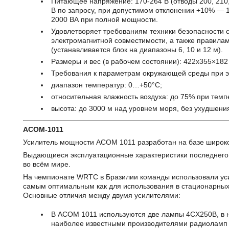
Питающее напряжение: 170-264 В (отводы 200, 210, 
В по запросу, при допустимом отклонении +10% — 1
2000 ВА при полной мощности.
Удовлетворяет требованиям техники безопасности 
электромагнитной совместимости, а также правил
(устанавливается блок на диапазоны 6, 10 и 12 м).
Размеры и вес (в рабочем состоянии): 422х355×182 
Требования к параметрам окружающей среды при э
диапазон температур: 0…+50°С;
относительная влажность воздуха: до 75% при темп
высота: до 3000 м над уровнем моря, без ухудшени
ACOM-1011
Усилитель мощности ACOM 1011 разработан на базе широк
Выдающиеся эксплуатационные характеристики последнег
во всём мире.
На чемпионате WRTC в Бразилии команды использовали ус
самым оптимальным как для использования в стационарных 
Основные отличия между двумя усилителями:
В ACOM 1011 используются две лампы 4CX250B, в
наиболее известными производителями радиоламп