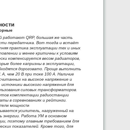
ности
торные
й работают QRP, большая же часть
сти передатчика. Вот тогда
и встаёт
тняя практика эксплуатации тех и иных
товлении и менее критичны к условиям
ски компенсируется весом радиаторов,
рые более капризны в эксплуатации,
обходятся дороговато. Проще выполнить
А, чем 20 В при токе 100 А. Наличие
считанных на высокое напряжение и
источники высокого напряжения для
ользования силовых трансформаторов.
бутов комплектации радиостанции
ты в соревнованиях и рейтинги.
ители мощности
ывается усилитель, нагруженный на
 энергии. Работа УМ в основном
ции, поэтому главным требованием для
еских показателей. Кроме того, для