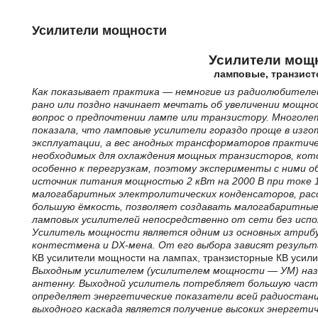
Усилители мощности
Усилители мощ
ламповые, транзис
Как показывает практика — немногие из радиолюбителе
рано или поздно начинает мечтать об увеличении мощно
вопрос о предпочтении лампе или транзистору. Многоле
показала, что ламповые усилители гораздо проще в изго
эксплуатации, а вес анодных трансформаторов практиче
необходимых для охлаждения мощных транзисторов, кото
особенно к перегрузкам, поэтому эксперименты с ними 
источник питания мощностью 2 кВт на 2000 В при токе 1 
малогабаритных электролитических конденсаторов, рас
большую ёмкость, позволяет создавать малогабаритные 
ламповых усилителей непосредственно от сети без исп
Усилитель мощности является одним из основных атри
контестмена и DX-мена. От его выбора зависят
результа
КВ усилители мощности на лампах, транзисторные КВ усил
Выходным усилителем (усилителем мощности — УМ) наз
антенну. Выходной усилитель потребляет большую часть
определяет энергетические показатели всей радиостан
выходного каскада является получение высоких энергетич