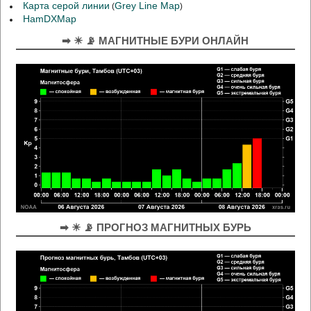
Карта серой линии
Grey Line Map
(
)
HamDXMap
➡ ☀ 📡 МАГНИТНЫЕ БУРИ ОНЛАЙН
➡ ☀ 📡 ПРОГНОЗ МАГНИТНЫХ БУРЬ