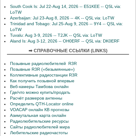
South Cook Is: Jul 22-Aug 14, 2026 -- E51KEE -- QSL via:
LoTW
Azerbaijan: Jul 23-Aug 8, 2026 -- 4K -- QSL via: LoTW
Trinidad and Tobago: Jul 25-Aug 9, 2026 -- 9Y4 -- QSL via:
LoTW
Tuvalu: Aug 3-9, 2026 -- T2JK -- QSL via: LoTW
Aland Is: Aug 3-12, 2026 -- OH0ERF -- QSL via: DK0ERF
➡ СПРАВОЧНЫЕ ССЫЛКИ (LINKS)
Позывные радиолюбителей R3R
Позывные R3R («безымянные»)
Коллективные радиостанции R3R
Как получить позывной впервые
Веб-камеры Тамбова онлайн
Где/что можно купить/продать
Расчёт размеров антенны
Определить QTH-Locator online
VOACAP онлайн КВ прогнозы
Азимутальная карта онлайн
Радиолюбительские ресурсы
Сайты радиолюбителей мира
Любительские радиочастоты