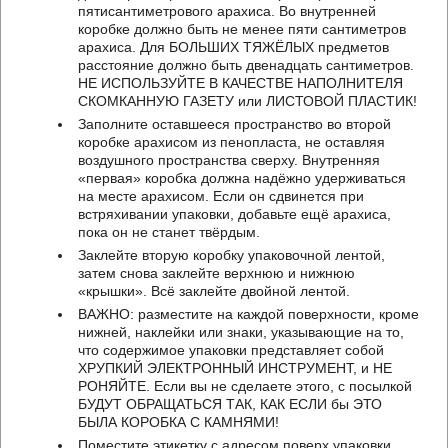
пятисантиметрового арахиса. Во внутренней
коробке должно быть не менее пяти сантиметров
арахиса. Для БОЛЬШИХ ТЯЖЁЛЫХ предметов
расстояние должно быть двенадцать сантиметров.
НЕ ИСПОЛЬЗУЙТЕ В КАЧЕСТВЕ НАПОЛНИТЕЛЯ
СКОМКАННУЮ ГАЗЕТУ или ЛИСТОВОЙ ПЛАСТИК!
Заполните оставшееся пространство во второй
коробке арахисом из пенопласта, не оставляя
воздушного пространства сверху. Внутренняя
«первая» коробка должна надёжно удерживаться
на месте арахисом. Если он сдвинется при
встряхивании упаковки, добавьте ещё арахиса,
пока он не станет твёрдым.
Заклейте вторую коробку упаковочной лентой,
затем снова заклейте верхнюю и нижнюю
«крышки». Всё заклейте двойной лентой.
ВАЖНО: разместите на каждой поверхности, кроме
нижней, наклейки или знаки, указывающие на то,
что содержимое упаковки представляет собой
ХРУПКИЙ ЭЛЕКТРОННЫЙ ИНСТРУМЕНТ, и НЕ
РОНЯЙТЕ. Если вы не сделаете этого, с посылкой
БУДУТ ОБРАЩАТЬСЯ ТАК, КАК ЕСЛИ бы ЭТО
БЫЛА КОРОБКА С КАМНЯМИ!
Поместите этикетку с адресом поверх упаковки,