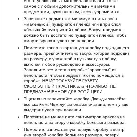
его от упаковочных материалов и влаги. То же
самое с любыми дополнительными мелкими
предметами, руководством, аксессуарами и т.д.
Заверните предмет как минимум в пять слоёв
«маленькой» пузырчатой плёнки или в три слоя
«большой» пузырчатой плёнки. Вокруг предмета
должно быть достаточно пузырчатой плёнки, чтобы
амортизировать удар при падении.
Поместите товар в картонную коробку подходящего
размера, предпочтительно такую, которая подходит
по размеру, с упаковкой в пузырчатую плёнку,
включая любое руководство и аксессуары.
Заполните все места в коробке “арахисом” из
пенопласта, чтобы предмет плотно помещался в
коробке. НЕ ИСПОЛЬЗУЙТЕ ГАЗЕТУ,
СКОМКАННЫЙ ПЛАСТИК или ЧТО-ЛИБО, НЕ
ПРЕДНАЗНАЧЕННОЕ ДЛЯ ЭТОЙ ЦЕЛИ.
Тщательно запечатайте коробку. Дважды заклейте
все скотчем. Чем лучше она запечатана, тем лучше
выдержит удар при падении.
Положите не менее пяти сантиметров арахиса из
пенопласта во вторую коробку большего размера.
Поместите запечатанную первую коробку в центр
дна второй коробки большего размера, поверх