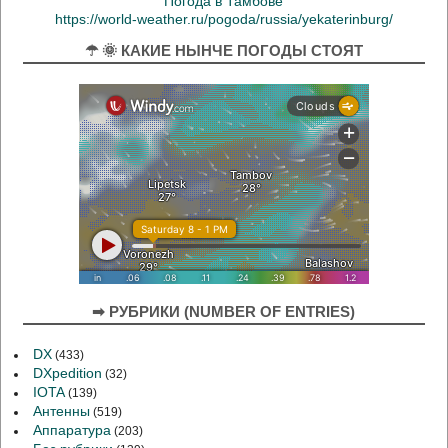
Погода в Тамбове
https://world-weather.ru/pogoda/russia/yekaterinburg/
☂ 🌞 КАКИЕ НЫНЧЕ ПОГОДЫ СТОЯТ
➡ РУБРИКИ (NUMBER OF ENTRIES)
DX
(433)
DXpedition
(32)
IOTA
(139)
Антенны
(519)
Аппаратура
(203)