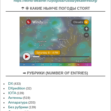
https://world-weather.ru/pogoda/russia/yekaterinburg/
☂ 🌞 КАКИЕ НЫНЧЕ ПОГОДЫ СТОЯТ
➡ РУБРИКИ (NUMBER OF ENTRIES)
DX
(433)
DXpedition
(32)
IOTA
(139)
Антенны
(519)
Аппаратура
(203)
Без рубрики
(139)