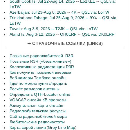
South Cook Is: Jul 22-Aug 14, 2026 -- E51KEE -- QSL via:
LoTW
Azerbaijan: Jul 23-Aug 8, 2026 -- 4K -- QSL via: LoTW
Trinidad and Tobago: Jul 25-Aug 9, 2026 -- 9Y4 -- QSL via:
LoTW
Tuvalu: Aug 3-9, 2026 -- T2JK -- QSL via: LoTW
Aland Is: Aug 3-12, 2026 -- OH0ERF -- QSL via: DK0ERF
➡ СПРАВОЧНЫЕ ССЫЛКИ (LINKS)
Позывные радиолюбителей R3R
Позывные R3R («безымянные»)
Коллективные радиостанции R3R
Как получить позывной впервые
Веб-камеры Тамбова онлайн
Где/что можно купить/продать
Расчёт размеров антенны
Определить QTH-Locator online
VOACAP онлайн КВ прогнозы
Азимутальная карта онлайн
Радиолюбительские ресурсы
Сайты радиолюбителей мира
Любительские радиочастоты
Карта серой линии
Grey Line Map
(
)