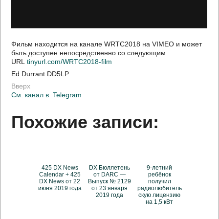
Фильм находится на канале WRTC2018 на VIMEO и может
быть доступен непосредственно со следующим
URL
tinyurl.com/WRTC2018-film
Ed Durrant DD5LP
Вверх
См. канал в
Telegram
Похожие записи:
425 DX News
DX Бюллетень
9-летний
Calendar + 425
от DARC —
ребёнок
DX News от 22
Выпуск № 2129
получил
июня 2019 года
от 23 января
радиолюбитель
2019 года
скую лицензию
на 1,5 кВт