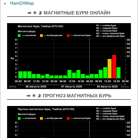
HamDXMap
➡ ☀ 📡 МАГНИТНЫЕ БУРИ ОНЛАЙН
➡ ☀ 📡 ПРОГНОЗ МАГНИТНЫХ БУРЬ