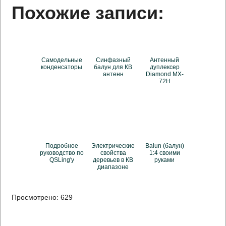
Похожие записи:
Самодельные
Синфазный
Антенный
конденсаторы
балун для КВ
дуплексер
антенн
Diamond MX-
72H
Подробное
Электрические
Balun (балун)
руководство по
свойства
1:4 своими
QSLing'у
деревьев в КВ
руками
диапазоне
Просмотрено:
629