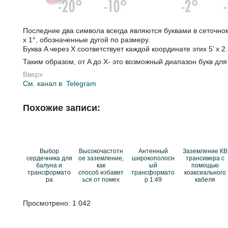
Последние два символа всегда являются буквами в сеточно
x 1°, обозначенные дугой по размеру.
Буква A через X соответствует каждой координате этих 5’ x 2
Таким образом, от A до X- это возможный диапазон букв для
Вверх
См. канал в
Telegram
Похожие записи:
Выбор
Высокочастотн
Антенный
Заземление КВ
сердечника для
ое заземление,
широкополосн
трансивера с
балуна и
как
ый
помощью
трансформато
способ избавит
трансформато
коаксиального
ра
ься от помех
р 1:49
кабеля
Просмотрено:
1 042