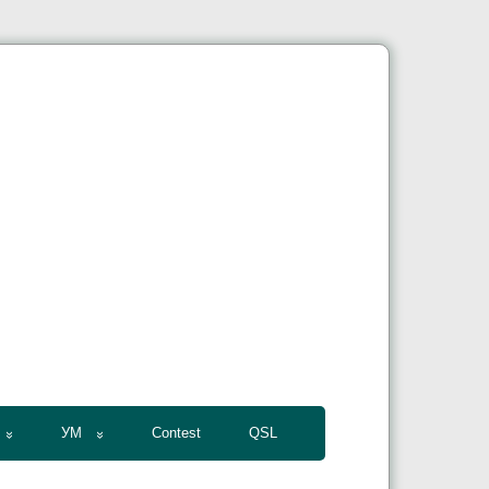
УМ
Contest
QSL