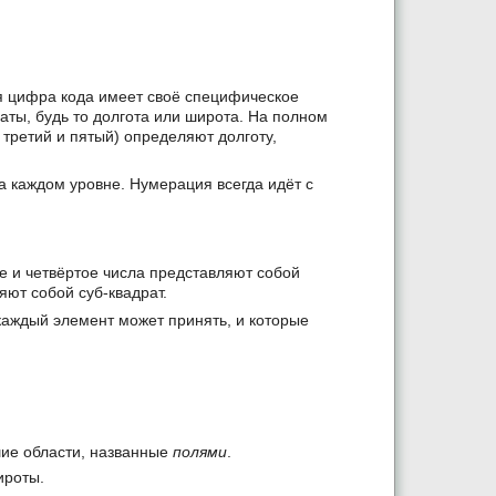
дая цифра кода имеет своё специфическое
аты, будь то долгота или широта. На полном
 третий и пятый) определяют долготу,
а каждом уровне. Нумерация всегда идёт с
е и четвёртое числа представляют собой
ляют собой суб-квадрат.
каждый элемент может принять, и которые
шие области, названные
полями
.
ироты.