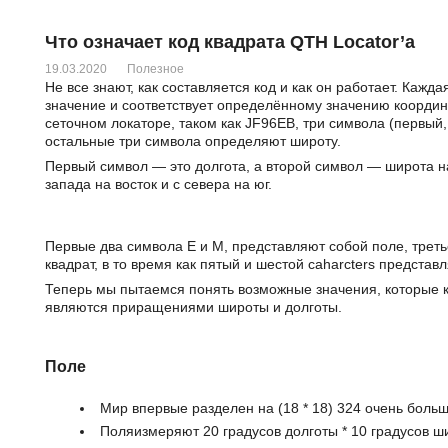
Что означает код квадрата QTH Locator’а
19.03.2020
Полезное
Не все знают, как составляется код и как он работает. Каж
значение и соответствует определённому значению координ
сеточном локаторе, таком как JF96EB, три символа (первый,
остальные три символа определяют широту.
Первый символ — это долгота, а второй символ — широта н
запада на восток и с севера на юг.
Первые два символа E и M, представляют собой поле, треть
квадрат, в то время как пятый и шестой caharcters представ
Теперь мы пытаемся понять возможные значения, которые 
являются приращениями широты и долготы.
Поле
Мир впервые разделен на (18 * 18) 324 очень боль
Поляизмеряют 20 градусов долготы * 10 градусов ш