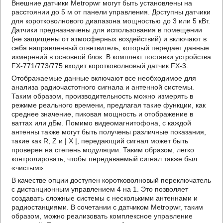
Внешние датчики Metropwr могут быть установлены на
расстоянии до 5 м от панели управления. Доступны датчики
для коротковолнового диапазона мощностью до 3 или 5 кВт.
Датчики предназначены для использования в помещении
(не защищены от атмосферных воздействий) и включают в
себя направленный ответвитель, который передает данные
измерений в основной блок. В комплект поставки устройства
FX-771/773/775 входит коротковолновый датчик FX-3.
Отображаемые данные включают все необходимое для
анализа радиочастотного сигнала и антенной системы.
Таким образом, производительность можно измерять в
режиме реального времени, предлагая такие функции, как
среднее значение, пиковая мощность и отображение в
ваттах или дБм. Помимо видеомагнитофона, с каждой
антенны также могут быть получены различные показания,
такие как R, Z и | X |, передающий сигнал может быть
проверен на степень модуляции. Таким образом, легко
контролировать, чтобы передаваемый сигнал также был
«чистым».
В качестве опции доступен коротковолновый переключатель
с дистанционным управлением 4 на 1. Это позволяет
создавать сложные системы с несколькими антеннами и
радиостанциями. В сочетании с датчиком Metropwr, таким
образом, можно реализовать комплексное управление