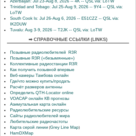
Azerbaijan: Jul 23-Aug 8, 2026 -- 4K -- QSL via: LoTW
Trinidad and Tobago: Jul 25-Aug 9, 2026 -- 9Y4 -- QSL via:
LoTW
South Cook Is: Jul 26-Aug 6, 2026 -- E51CZZ -- QSL via:
IK2DUW
Tuvalu: Aug 3-9, 2026 -- T2JK -- QSL via: LoTW
➡ СПРАВОЧНЫЕ ССЫЛКИ (LINKS)
Позывные радиолюбителей R3R
Позывные R3R («безымянные»)
Коллективные радиостанции R3R
Как получить позывной впервые
Веб-камеры Тамбова онлайн
Где/что можно купить/продать
Расчёт размеров антенны
Определить QTH-Locator online
VOACAP онлайн КВ прогнозы
Азимутальная карта онлайн
Радиолюбительские ресурсы
Сайты радиолюбителей мира
Любительские радиочастоты
Карта серой линии
Grey Line Map
(
)
HamDXMap