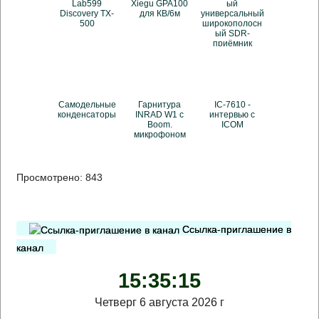
Lab599
Xiegu GPA100
ый
Discovery TX-
для КВ/6м
универсальный
500
широкополосн
ый SDR-
приёмник
Самодельные
Гарнитура
IC-7610 -
конденсаторы
INRAD W1 с
интервью с
Boom.
ICOM
микрофоном
Просмотрено:
843
Ссылка-приглашение в
канал
15:35:16
Четверг 6 августа 2026 г