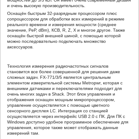
мощностей до 3/5 кВт. Он имеет очень современный дизайн
и очень высокую производительность.
Оснащён быстрым 32-разрядным процессором плюс
сопроцессором для обработки всех измерений в режиме
реального времени и измерения мощности (среднее
значение, PeP, dBm), КСВ, R, Z, X и многое другое. Также
оснащён быстрой внешней шиной, с помощью которой
можно последовательно подключать множество
аксессуаров.
Технология измерения радиочастотных сигналов
становится все более совершенной для решения даже
сложных задач. FX-771/3/5 является центральным
элементом измерительной системы Metropwr, которая с
внешними датчиками и переключателями подходит для
очень многих задач в Shack. Этот блок управления и
отображения оснащен мощным микропроцессором,
управление осуществляется с помощью цветного
сенсорного дисплея LC. Интеграция со станцией
осуществляется через интерфейс USB 2.0 с ПК. Для ПК с
Windows доступно удобное программное обеспечение для
управления, которое также может отображать данные
измерений там.