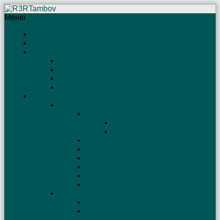
Меню
Главная
Рейтинг
Тамбов
Сайты R3R
Веб-камеры Тамбова
СМИ
Отъяссы
КВ Антенны
Проволочные антенны (схемы)
Простые КВ антенны
Простые антенны для экспедиций
Простой вертикал на 80 м
Антенна Sloper (слопер)
Антенна Бевереджа
Антенна Open Sleeve
Шестидиапазонная антенна
Антенна на все КВ и УКВ диапазоны
Антенна «бедного» радиолюбителя
Антенны на 160 метров
Простые антенны диапазона 160 м
Антенна на 160-80-40 м, запитываемая с