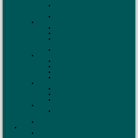
конца
Удлинённый вариант W3DZZ на 160, 80, 40
и 10 м
Необычная антенна для диапазона 160 м
Многодиапазонные вертикалы
Антенна на 20, 30, 40 м для походов
Антенна UA1DZ
Многодиапазонная «полуволновая»
антенна
Антенна для дачи — вертикал
Установка антенн
Мачта для антенны
Молниезащита антенн
Когда нет места для противовесов
Влияние крыши на работу КВ антенн
Антенны из коаксиального кабеля
Антенна Двойная Базука
Antena doble bazooka
Коаксиальные вертикальные антенны
Производство антенн
Где купить готовую антенну, трансивер,
усилитель
Антенны для WARC диапазонов
Настройка антенн
Согласование антенны с фидером