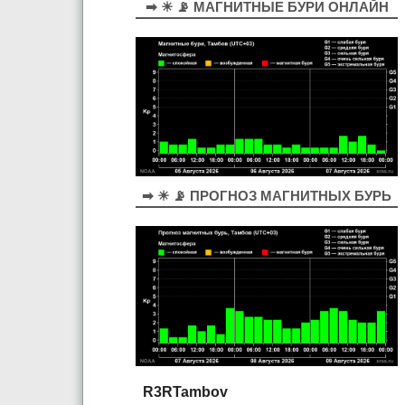
➡ ☀ 📡 МАГНИТНЫЕ БУРИ ОНЛАЙН
➡ ☀ 📡 ПРОГНОЗ МАГНИТНЫХ БУРЬ
R3RTambov