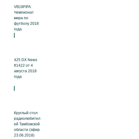
VB18FIFA:
Чемпионат
мира по
футболу 2018
года
425 DX News
#1422 от 4
августа 2018
года
Круглый стол
радиолюбител
ей Тамбовской
области (эфир
23.06.2018)