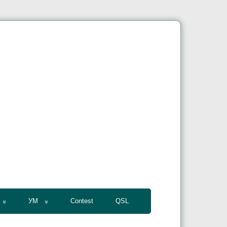
УМ
Contest
QSL