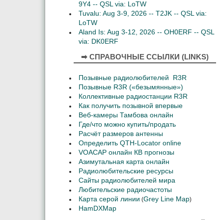
9Y4 -- QSL via: LoTW
Tuvalu: Aug 3-9, 2026 -- T2JK -- QSL via:
LoTW
Aland Is: Aug 3-12, 2026 -- OH0ERF -- QSL
via: DK0ERF
➡ СПРАВОЧНЫЕ ССЫЛКИ (LINKS)
Позывные радиолюбителей R3R
Позывные R3R («безымянные»)
Коллективные радиостанции R3R
Как получить позывной впервые
Веб-камеры Тамбова онлайн
Где/что можно купить/продать
Расчёт размеров антенны
Определить QTH-Locator online
VOACAP онлайн КВ прогнозы
Азимутальная карта онлайн
Радиолюбительские ресурсы
Сайты радиолюбителей мира
Любительские радиочастоты
Карта серой линии
Grey Line Map
(
)
HamDXMap