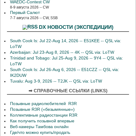
WAEDC-Contest CW
8-9 августа 2026 -- CW
Первый Салют
7-7 августа 2026 -- CW, SSB
DX НОВОСТИ (ЭКСПЕДИЦИИ)
South Cook Is: Jul 22-Aug 14, 2026 -- E51KEE -- QSL via:
LoTW
Azerbaijan: Jul 23-Aug 8, 2026 -- 4K -- QSL via: LoTW
Trinidad and Tobago: Jul 25-Aug 9, 2026 -- 9Y4 -- QSL via:
LoTW
South Cook Is: Jul 26-Aug 6, 2026 -- E51CZZ -- QSL via:
IK2DUW
Tuvalu: Aug 3-9, 2026 -- T2JK -- QSL via: LoTW
➡ СПРАВОЧНЫЕ ССЫЛКИ (LINKS)
Позывные радиолюбителей R3R
Позывные R3R («безымянные»)
Коллективные радиостанции R3R
Как получить позывной впервые
Веб-камеры Тамбова онлайн
Где/что можно купить/продать