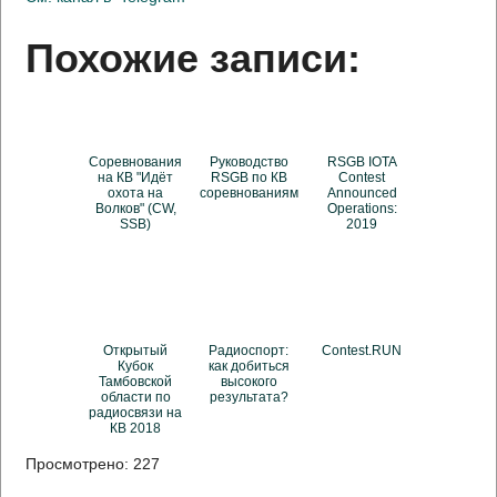
Похожие записи:
Соревнования
Руководство
RSGB IOTA
на КВ "Идёт
RSGB по КВ
Contest
охота на
соревнованиям
Announced
Волков" (CW,
Operations:
SSB)
2019
Открытый
Радиоспорт:
Contest.RUN
Кубок
как добиться
Тамбовской
высокого
области по
результата?
радиосвязи на
КВ 2018
Просмотрено:
227