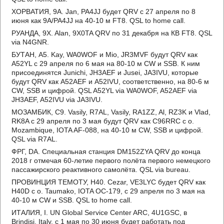
ХОРВАТИЯ, 9A. Jan, PA4JJ будет QRV с 27 апреля по 8
июня как 9A/PA4JJ на 40-10 м FT8. QSL to home call.
РУАНДА, 9X. Alan, 9X0TA QRV по 31 декабря на КВ FT8. QSL
via N4GNR.
БУТАН, A5. Kay, WA0WOF и Mio, JR3MVF будут QRV как
A52YL с 29 апреля по 6 мая на 80-10 м CW и SSB. К ним
присоединятся Junichi, JH3AEF и Jusei, JA3IVU, которые
будут QRV как A52AEF и A52IVU, соответственно, на 80-6 м
CW, SSB и цифрой. QSL A52YL via WA0WOF, A52AEF via
JH3AEF, A52IVU via JA3IVU.
МОЗАМБИК, C9. Vasily, R7AL, Vasily, RA1ZZ, Al, RZ3K и Vlad,
RK8A с 29 апреля по 3 мая будут QRV как C96RRC с о.
Mozambique, IOTA AF-088, на 40-10 м CW, SSB и цифрой.
QSL via R7AL.
ФРГ, DA. Специальная станция DM152ZYA QRV до конца
2018 г отмечая 60-летие первого полёта первого немецкого
пассажирского реактивного самолёта. QSL via bureau.
ПРОВИНЦИЯ ТЕМОТУ, H40. Cezar, VE3LYC будет QRV как
H40D с о. Taumako, IOTA OC-179, с 29 апреля по 3 мая на
40-10 м CW и SSB. QSL to home call.
ИТАЛИЯ, I. UN Global Service Center ARC, 4U1GSC, в
Brindisi, Italy, с 1 мая по 30 июня будет работать под