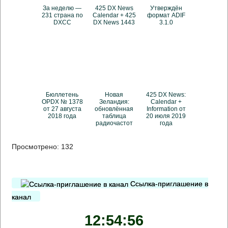
За неделю —
425 DX News
Утверждён
231 страна по
Calendar + 425
формат ADIF
DXCC
DX News 1443
3.1.0
Бюллетень
Новая
425 DX News:
OPDX № 1378
Зеландия:
Calendar +
от 27 августа
обновлённая
Information от
2018 года
таблица
20 июля 2019
радиочастот
года
Просмотрено:
132
Ссылка-приглашение в
канал
12:54:56