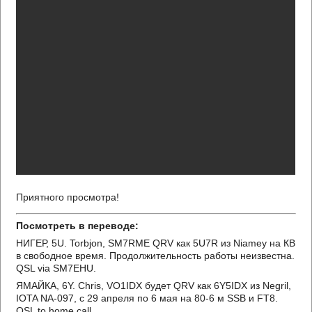
Приятного просмотра!
Посмотреть в переводе:
НИГЕР, 5U. Torbjon, SM7RME QRV как 5U7R из Niamey на КВ
в свободное время. Продолжительность работы неизвестна.
QSL via SM7EHU.
ЯМАЙКА, 6Y. Chris, VO1IDX будет QRV как 6Y5IDX из Negril,
IOTA NA-097, с 29 апреля по 6 мая на 80-6 м SSB и FT8.
QSL to home call.