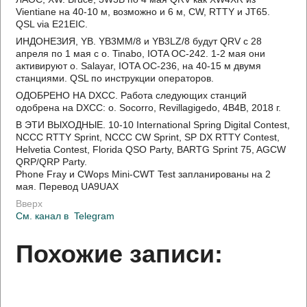
Vientiane на 40-10 м, возможно и 6 м, CW, RTTY и JT65.
QSL via E21EIC.
ИНДОНЕЗИЯ, YB. YB3MM/8 и YB3LZ/8 будут QRV с 28
апреля по 1 мая с о. Tinabo, IOTA OC-242. 1-2 мая они
активируют о. Salayar, IOTA OC-236, на 40-15 м двумя
станциями. QSL по инструкции операторов.
ОДОБРЕНО НА DXCC. Работа следующих станций
одобрена на DXCC: о. Socorro, Revillagigedo, 4B4B, 2018 г.
В ЭТИ ВЫХОДНЫЕ. 10-10 International Spring Digital Contest,
NCCC RTTY Sprint, NCCC CW Sprint, SP DX RTTY Contest,
Helvetia Contest, Florida QSO Party, BARTG Sprint 75, AGCW
QRP/QRP Party.
Phone Fray и CWops Mini-CWT Test запланированы на 2
мая. Перевод UA9UAX
Вверх
См. канал в
Telegram
Похожие записи: