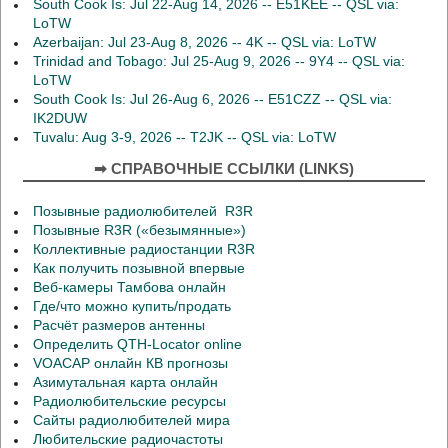
South Cook Is: Jul 22-Aug 14, 2026 -- E51KEE -- QSL via:
LoTW
Azerbaijan: Jul 23-Aug 8, 2026 -- 4K -- QSL via: LoTW
Trinidad and Tobago: Jul 25-Aug 9, 2026 -- 9Y4 -- QSL via:
LoTW
South Cook Is: Jul 26-Aug 6, 2026 -- E51CZZ -- QSL via:
IK2DUW
Tuvalu: Aug 3-9, 2026 -- T2JK -- QSL via: LoTW
➡ СПРАВОЧНЫЕ ССЫЛКИ (LINKS)
Позывные радиолюбителей R3R
Позывные R3R («безымянные»)
Коллективные радиостанции R3R
Как получить позывной впервые
Веб-камеры Тамбова онлайн
Где/что можно купить/продать
Расчёт размеров антенны
Определить QTH-Locator online
VOACAP онлайн КВ прогнозы
Азимутальная карта онлайн
Радиолюбительские ресурсы
Сайты радиолюбителей мира
Любительские радиочастоты