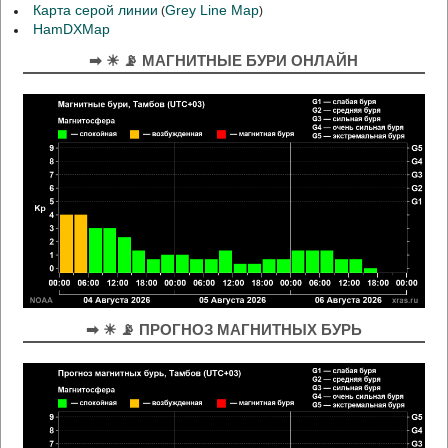
Карта серой линии
Grey Line Map
(
)
HamDXMap
➡ ☀ 📡 МАГНИТНЫЕ БУРИ ОНЛАЙН
➡ ☀ 📡 ПРОГНОЗ МАГНИТНЫХ БУРЬ