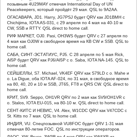
позывным 4U29MAY отмечая International Day of UN
Peacekeepers, который пройдёт 29 мая. QSL to 9A2AA.
ОГАСАВАРА, JD1. Harry, JG7PSJ будет QRV как JD1BMH с
Chichijima, IOTA AS-031, с 29 апреля по 4 мая на 40-10 м
CW, SSB и RTTY. QSL direct to home call.
РИФ МАРКЕТ, OJ0. Pasi, OH3WS будет QRV с 27 апреля по
4 мая как OJ0W в свободное время на КВ CW и SSB. QSL to
home call.
САБА, СИНТ-ЭСТАТИУС, PJ5. С 28 апреля по 5 мая Rick,
AI5P будет QRV как PJ6/AI5P с о. Saba, IOTA NA-145. QSL to
home call.
СЕЙШЕЛЛЫ, S7. Michael, VK4EF QRV как S79LD с о. Mahe и
о. La Digue, оба IOTA AF-024, по 31 мая, в свободное время
на 80, 40, 20 и 10 м SSB, JT65, FT8 и QRS CW. QSL direct to
home call.
КРИТ, SV9. Seppo, OH1VR QRV по 2 мая как SV9/OH1VR с
о. Stalos, IOTA EU-015, на 80-10 м. QSL direct to home call.
СЕНТ-КИТС И НЕВИС, V4. Alex, W1CDC QRV как V47CDC с
St. Kitts по 7 мая. QSL to home call.
ИНДИЯ, VU. Спецпозывной VU8FOC будет QRV 1-31 мая
отмечая 80-летие FOC. QSL по инструкции операторов.
ЛАОС, XW. Bruce, 3W3B по 4 мая QRV как XW4XR из