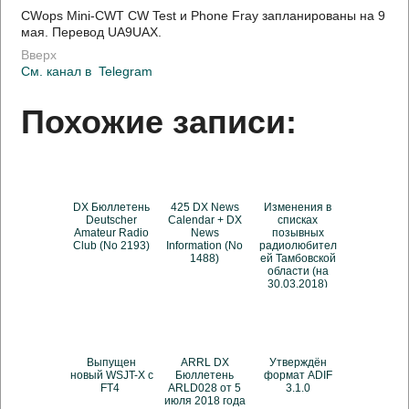
CWops Mini-CWT CW Test и Phone Fray запланированы на 9
мая. Перевод UA9UAX.
Вверх
См. канал в
Telegram
Похожие записи:
DX Бюллетень
425 DX News
Изменения в
Deutscher
Calendar + DX
списках
Amateur Radio
News
позывных
Club (No 2193)
Information (No
радиолюбител
1488)
ей Тамбовской
области (на
30.03.2018)
Выпущен
ARRL DX
Утверждён
новый WSJT-X с
Бюллетень
формат ADIF
FT4
ARLD028 от 5
3.1.0
июля 2018 года