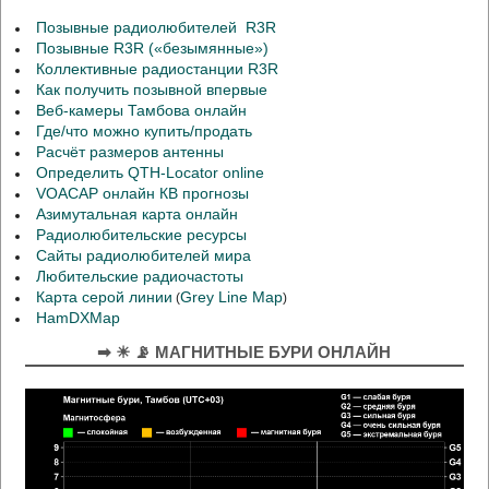
Позывные радиолюбителей R3R
Позывные R3R («безымянные»)
Коллективные радиостанции R3R
Как получить позывной впервые
Веб-камеры Тамбова онлайн
Где/что можно купить/продать
Расчёт размеров антенны
Определить QTH-Locator online
VOACAP онлайн КВ прогнозы
Азимутальная карта онлайн
Радиолюбительские ресурсы
Сайты радиолюбителей мира
Любительские радиочастоты
Карта серой линии
Grey Line Map
(
)
HamDXMap
➡ ☀ 📡 МАГНИТНЫЕ БУРИ ОНЛАЙН