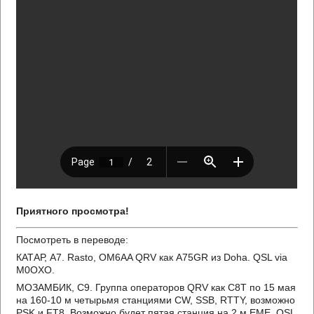
Приятного просмотра!
Посмотреть в переводе:
КАТАР, A7. Rasto, OM6AA QRV как A75GR из Doha. QSL via
M0OXO.
МОЗАМБИК, C9. Группа операторов QRV как C8T по 15 мая
на 160-10 м четырьмя станциями CW, SSB, RTTY, возможно
PSK и FT8. Возможно будет пятая станция на 2 м EME. QSL