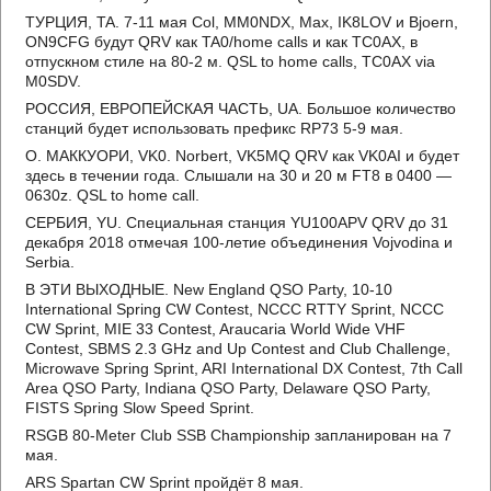
ТУРЦИЯ, TA. 7-11 мая Col, MM0NDX, Max, IK8LOV и Bjoern,
ON9CFG будут QRV как TA0/home calls и как TC0AX, в
отпускном стиле на 80-2 м. QSL to home calls, TC0AX via
M0SDV.
РОССИЯ, ЕВРОПЕЙСКАЯ ЧАСТЬ, UA. Большое количество
станций будет использовать префикс RP73 5-9 мая.
О. МАККУОРИ, VK0. Norbert, VK5MQ QRV как VK0AI и будет
здесь в течении года. Слышали на 30 и 20 м FT8 в 0400 —
0630z. QSL to home call.
СЕРБИЯ, YU. Специальная станция YU100APV QRV до 31
декабря 2018 отмечая 100-летие объединения Vojvodina и
Serbia.
В ЭТИ ВЫХОДНЫЕ. New England QSO Party, 10-10
International Spring CW Contest, NCCC RTTY Sprint, NCCC
CW Sprint, MIE 33 Contest, Araucaria World Wide VHF
Contest, SBMS 2.3 GHz and Up Contest and Club Challenge,
Microwave Spring Sprint, ARI International DX Contest, 7th Call
Area QSO Party, Indiana QSO Party, Delaware QSO Party,
FISTS Spring Slow Speed Sprint.
RSGB 80-Meter Club SSB Championship запланирован на 7
мая.
ARS Spartan CW Sprint пройдёт 8 мая.