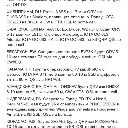
via ON1DX.
ФИЛИППИНЫ, DU. Press, N6SS по 17 мая QRV как
DU6/N6SS из Sibalom, провинция Antique, о. Panay, IOTA
OC-129 на 80-10 м CW и FT8. QSL to home call.
О-ВА КУКА, ЮЖНАЯ ЧАСТЬ, E5. Bruce, WB7OTC будет QRV
6-17 мая как E51OTC с о-вов Rarotonga, IOTA OC-013,
Aitutaki, IOTA OC-083 и Atiu, IOTA OC-083, на КВ QRP. QSL to
home call.
БЕЛАРУСЬ, EW. Специальная станция EV73K будет QRV 5-
10 мая отмечая 73 года со дня победы в войне. QSL via
EW8EQ.
ПАНАМА, HP. Группа операторов QRV как 3F6IC с о.
Cebaco, IOTA NA-071, по 6 мая на 80-10 м SSB и цифрой, в
т.ч. на 60 м. QSL via HP1AVS.
АЛАНДСКИЕ О-ВА, OH0. Ari, OH3KAV будет QRV как OH0KA
6-10 мая на КВ, включая 60 м, CW и FT8. QSL to home call.
НИДЕРЛАНДЫ, PA. Операторы Tonny, PD1TV и Henri,
PA4HM 5-22 мая будут QRV спецпозывным PH00GEVEEN в
ежегодных мероприятиях Wings and Wheels на Hoogeveen
Airfield, на КВ SSB. QSL via bureau.
КЮРАСАО, PJ2. Savas, SV2AEL будет QRV как PJ2/SV2AEL
10-15 мая, в отпускном стиле на КВ. QSL direct to home call.