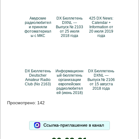
Амурские
DX Бюллетень
425 DX News:
радиолюбител
DXNL —
Calendar +
и приняли
Выпуск № 2103
Information от
фотоматериал
от 25 июля
20 июля 2019
ы с МКС
2018 года
года
DX Бюллетень
Информационн
DX Бюллетень
Deutscher
ый бюллетень
DXNL —
Amateur Radio
организации
Выпуск № 2106
Club (No 2163)
европейских
от 15 августа
радиолюбител
2018 года
ей (июнь 2018)
Просмотрено:
142
Ссылка-приглашение в канал