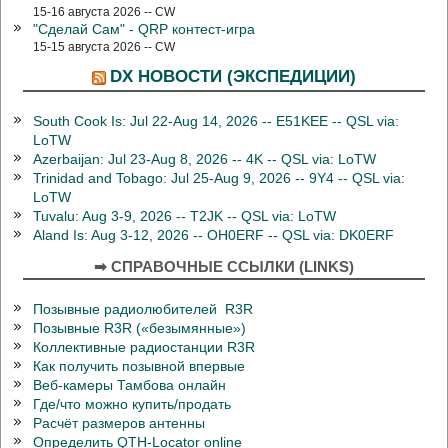
15-16 августа 2026 -- CW
"Сделай Сам" - QRP контест-игра
15-15 августа 2026 -- CW
DX НОВОСТИ (ЭКСПЕДИЦИИ)
South Cook Is: Jul 22-Aug 14, 2026 -- E51KEE -- QSL via:
LoTW
Azerbaijan: Jul 23-Aug 8, 2026 -- 4K -- QSL via: LoTW
Trinidad and Tobago: Jul 25-Aug 9, 2026 -- 9Y4 -- QSL via:
LoTW
Tuvalu: Aug 3-9, 2026 -- T2JK -- QSL via: LoTW
Aland Is: Aug 3-12, 2026 -- OH0ERF -- QSL via: DK0ERF
➡ СПРАВОЧНЫЕ ССЫЛКИ (LINKS)
Позывные радиолюбителей R3R
Позывные R3R («безымянные»)
Коллективные радиостанции R3R
Как получить позывной впервые
Веб-камеры Тамбова онлайн
Где/что можно купить/продать
Расчёт размеров антенны
Определить QTH-Locator online