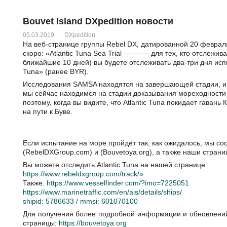
Bouvet Island DXpedition новости
05.03.2019
DXpedition
На веб-странице группы Rebel DX, датированной 20 феврал
скоро: «Atlantic Tuna Sea Trial — — — для тех, кто отслежи
ближайшие 10 дней) вы будете отслеживать два-три дня исп
Tuna» (ранее BYR).
Исследования SAMSA находятся на завершающей стадии, и 
мы сейчас находимся на стадии доказывания мореходности 
поэтому, когда вы видите, что Atlantic Tuna покидает гавань
на пути к Буве.
Если испытание на море пройдёт так, как ожидалось, мы с
(RebelDXGroup.com) и (Bouvetoya.org), а также наши страниц
Вы можете отследить Atlantic Tuna на нашей странице:
https://www.rebeldxgroup.com/track/»
Также:
https://www.vesselfinder.com/?imo=7225051
https://www.marinetraffic.com/en/ais/details/ships/
shipid: 5786633 / mmsi: 601070100
Для получения более подробной информации и обновлений
страницы:
https://bouvetoya.org