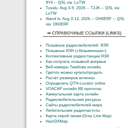
9Y4 -- QSL via: LoTW
Tuvalu: Aug 3-9, 2026 -- T2JK -- QSL via:
LoTW
Aland Is: Aug 3-12, 2026 -- OH0ERF -- QSL
via: DK0ERF
➡ СПРАВОЧНЫЕ ССЫЛКИ (LINKS)
Позывные радиолюбителей R3R
Позывные R3R («безымянные»)
Коллективные радиостанции R3R
Как получить позывной впервые
Веб-камеры Тамбова онлайн
Где/что можно купить/продать
Расчёт размеров антенны
Определить QTH-Locator online
VOACAP онлайн КВ прогнозы
Азимутальная карта онлайн
Радиолюбительские ресурсы
Сайты радиолюбителей мира
Любительские радиочастоты
Карта серой линии
Grey Line Map
(
)
HamDXMap