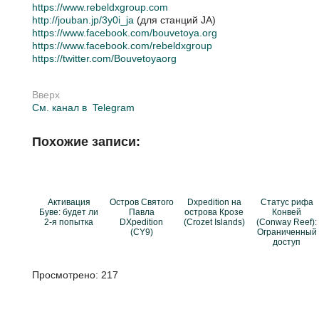
https://www.rebeldxgroup.com
http://jouban.jp/3y0i_ja
(для станций JA)
https://www.facebook.com/bouvetoya.org
https://www.facebook.com/rebeldxgroup
https://twitter.com/Bouvetoyaorg
Вверх
См. канал в
Telegram
Похожие записи:
Активация
Остров Святого
Dxpedition на
Статус рифа
Буве: будет ли
Павла
острова Крозе
Конвей
2-я попытка
DXpedition
(Crozet Islands)
(Conway Reef):
(CY9)
Ограниченный
доступ
Просмотрено:
217