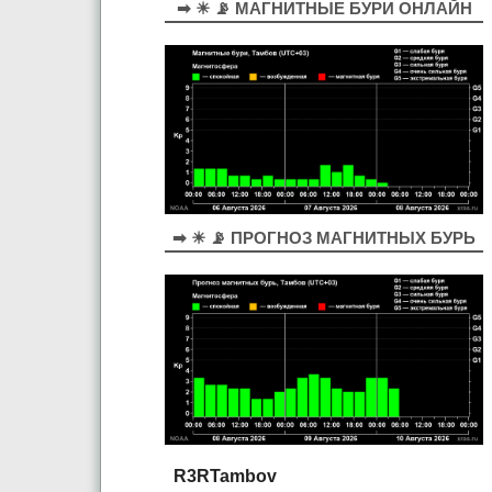
➡ ☀ 📡 МАГНИТНЫЕ БУРИ ОНЛАЙН
➡ ☀ 📡 ПРОГНОЗ МАГНИТНЫХ БУРЬ
R3RTambov