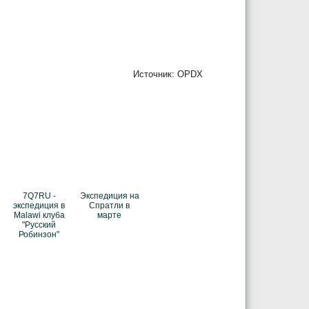
Источник: OPDX
7Q7RU -
Экспедиция на
экспедиция в
Спратли в
Malawi клуба
марте
"Русский
Робинзон"