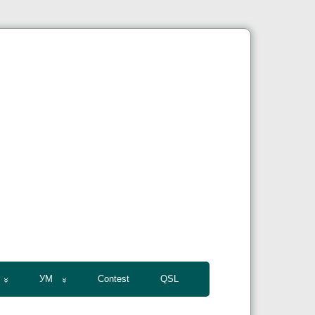
УМ
Contest
QSL