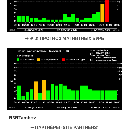
➡ ☀ 📡 ПРОГНОЗ МАГНИТНЫХ БУРЬ
R3RTambov
➡ ПАРТНЁРЫ (SITE PARTNERS)