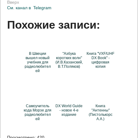
Вверх
См. канал в
Telegram
Похожие записи:
В Швеции
"Азбука
Книга "VXF/UHF
вышел новый
коротких волн"
DX Book" -
учебник для
(И.В.Казанский,
цифровая
радиолюбител
В.Т.Поляков)
копия
ей
Самоучитель
DX World Guide
Книга
кода Морзе для
- новое 4-е
"Антенны"
радиолюбител
издание
(Пистолькорс
ей
А.А.)
Просмотрено:
420