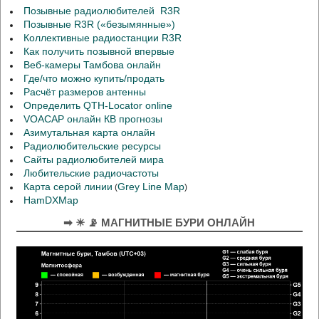
Позывные радиолюбителей R3R
Позывные R3R («безымянные»)
Коллективные радиостанции R3R
Как получить позывной впервые
Веб-камеры Тамбова онлайн
Где/что можно купить/продать
Расчёт размеров антенны
Определить QTH-Locator online
VOACAP онлайн КВ прогнозы
Азимутальная карта онлайн
Радиолюбительские ресурсы
Сайты радиолюбителей мира
Любительские радиочастоты
Карта серой линии
Grey Line Map
(
)
HamDXMap
➡ ☀ 📡 МАГНИТНЫЕ БУРИ ОНЛАЙН