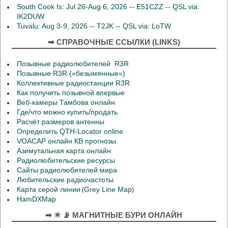
South Cook Is: Jul 26-Aug 6, 2026 -- E51CZZ -- QSL via:
IK2DUW
Tuvalu: Aug 3-9, 2026 -- T2JK -- QSL via: LoTW
➡ СПРАВОЧНЫЕ ССЫЛКИ (LINKS)
Позывные радиолюбителей R3R
Позывные R3R («безымянные»)
Коллективные радиостанции R3R
Как получить позывной впервые
Веб-камеры Тамбова онлайн
Где/что можно купить/продать
Расчёт размеров антенны
Определить QTH-Locator online
VOACAP онлайн КВ прогнозы
Азимутальная карта онлайн
Радиолюбительские ресурсы
Сайты радиолюбителей мира
Любительские радиочастоты
Карта серой линии
Grey Line Map
(
)
HamDXMap
➡ ☀ 📡 МАГНИТНЫЕ БУРИ ОНЛАЙН