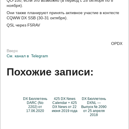
QO-100, если это возможно (в период с 28 октября по 8
ноября).
Они также планируют принять активное участие в контесте
CQWW DX SSB (30-31 октября).
QSL через F5RAV
OPDX
Вверх
См. канал в
Telegram
Похожие записи:
DX Бюллетень
425 DX News
DX Бюллетень
DARC (No
Calendar + 425
DXNL —
2202) от
DX News от 22
Выпуск № 2090
17.06.2020
июня 2019 года
от 25 апреля
2018