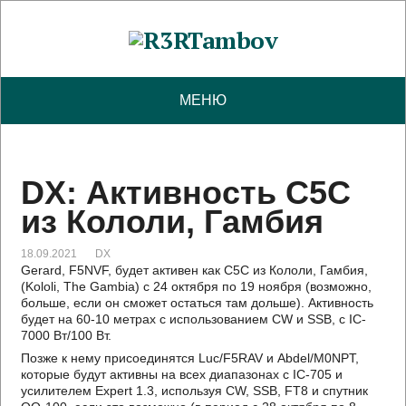
МЕНЮ
DX: Активность C5C
из Кололи, Гамбия
18.09.2021
DX
Gerard, F5NVF, будет активен как C5C из Кололи, Гамбия,
(Kololi, The Gambia) с 24 октября по 19 ноября (возможно,
больше, если он сможет остаться там дольше). Активность
будет на 60-10 метрах с использованием CW и SSB, с IC-
7000 Вт/100 Вт.
Позже к нему присоединятся Luc/F5RAV и Abdel/M0NPT,
которые будут активны на всех диапазонах с IC-705 и
усилителем Expert 1.3, используя CW, SSB, FT8 и спутник