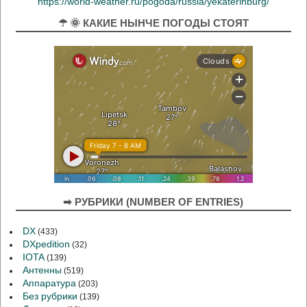
https://world-weather.ru/pogoda/russia/yekaterinburg/
☂ 🌞 КАКИЕ НЫНЧЕ ПОГОДЫ СТОЯТ
➡ РУБРИКИ (NUMBER OF ENTRIES)
DX
(433)
DXpedition
(32)
IOTA
(139)
Антенны
(519)
Аппаратура
(203)
Без рубрики
(139)