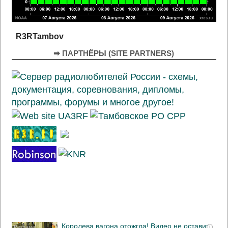
R3RTambov
➡ ПАРТНЁРЫ (SITE PARTNERS)
Королева вагона отожгла! Видео не оставит
i