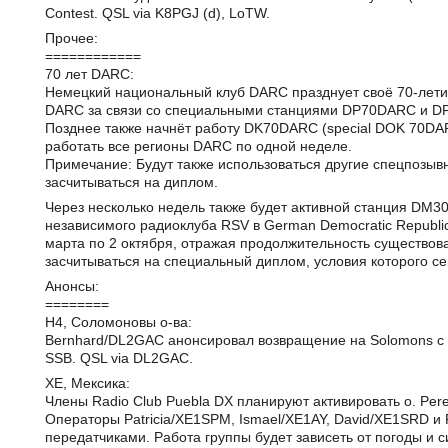
Contest. QSL via K8PGJ (d), LoTW.
Прочее:
============
70 лет DARC:
Немецкий национальный клуб DARC празднует своё 70-летие
DARC за связи со специальными станциями DP70DARC и DF7
Позднее также начнёт работу DK70DARC (special DOK 70DAR
работать все регионы DARC по одной неделе.
Примечание: Будут также использоваться другие спецпозыв
засчитываться на диплом.
Через несколько недель также будет активной станция DM
независимого радиоклуба RSV в German Democratic Republic 
марта по 2 октября, отражая продолжительность существова
засчитываться на специальный диплом, условия которого се
Анонсы:
========
H4, Соломоновы о-ва:
Bernhard/DL2GAC анонсировал возвращение на Solomons с
SSB. QSL via DL2GAC.
XE, Мексика:
Члены Radio Club Puebla DX планируют активировать о. Pere
Операторы Patricia/XE1SPM, Ismael/XE1AY, David/XE1SRD и
передатчиками. Работа группы будет зависеть от погоды и с