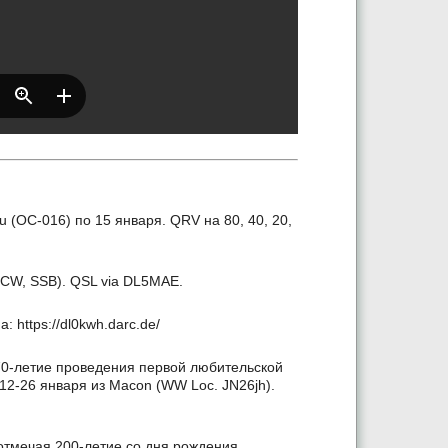
u (OC-016) по 15 января. QRV на 80, 40, 20,
(CW, SSB). QSL via DL5MAE.
https://dl0kwh.darc.de/
70-летие проведения первой любительской
V 12-26 января из Macon (WW Loc. JN26jh).
отмечая 200-летие со дня рождения