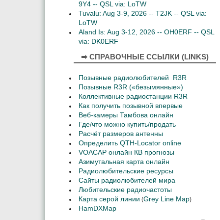
9Y4 -- QSL via: LoTW
Tuvalu: Aug 3-9, 2026 -- T2JK -- QSL via:
LoTW
Aland Is: Aug 3-12, 2026 -- OH0ERF -- QSL
via: DK0ERF
➡ СПРАВОЧНЫЕ ССЫЛКИ (LINKS)
Позывные радиолюбителей R3R
Позывные R3R («безымянные»)
Коллективные радиостанции R3R
Как получить позывной впервые
Веб-камеры Тамбова онлайн
Где/что можно купить/продать
Расчёт размеров антенны
Определить QTH-Locator online
VOACAP онлайн КВ прогнозы
Азимутальная карта онлайн
Радиолюбительские ресурсы
Сайты радиолюбителей мира
Любительские радиочастоты
Карта серой линии
Grey Line Map
(
)
HamDXMap