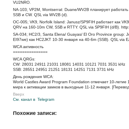
VU2NRO.
NA-103; VP2M, Montserrat: Duane/WV2B планирует работать
SSB и CW. QSL via WV2B (d).
OC-005; VK9, Norfolk Island: Janusz/SP9FIH работает как VK9
QRV на 160-10m CW, SSB и RTTY. QSL via SP9FIH (d/B). http:/
SA-034; HC2/3, Santa Elena/ Guayas/ El Oro Province group:
EI97we) как HC2JKT 10-30 января на 40-6m (SSB). QSL via 
WCA активность
===============
WCA QRGs:
CW: 28031 24911 21031 18081 14031 10121 7031 3531 kHz
SSB: 28551 24951 21251 18131 14251 7131 3731 kHz
День рождения WCA:
World Castles Award Program Foundation отмечает 10-летие
мира к активации замков в выходные 11-12 января. [Перев
Вверх
См. канал в
Telegram
Похожие записи: