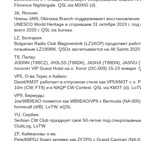
Florence Nightingale. QSL via M0XIG (d).
JA, Япония:
Члены JARL Okinawa Branch поддерживают восстановление 
UNESCO World Heritage и сгоревшим 31 октября 2019 г, п
всего 2020 г. QSL via bureau.
LZ, Болгария:
Bulgarian Radio Club Blagovestnik (LZ1KCP) продолжит работу
позывным LZ1908IK. QSOs засчитываются на All Saints 2020 
T8, Палау:
JI3DNN (T88CZ), JH3LSS (T88DK), JA3HJI (T88DN), JA3IVU 
посетят VIP Guest Hotel на о. Koror (OC-009) 15-23 января.
VP5, О-ва Теркс и Кайкос:
David/KM3T работает в отпускном стиле как VP5/KM3T с о. Pr
10m (CW, FT8) и в NAQP CW Contest. QSL via KM3T (d), LoT
VP9, Бермуды:
Joe/WB9EAO появится как WB9EAO/VP9 с Bermuda (NA-005) 
homecall (d/B), LoTW, eQSL.
YU, Сербия:
Serbian CW Club празднует своё 50-летие под спецпозывны
ClubLog, LoTW.
ZF, Каймановы о-ва:
Pete/K8PGJ будет активен как ZF2PG с Grand Cayman (NA-016