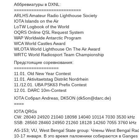
Аббревиатуры в DXNL:
===========================
ARLHS Amateur Radio Lighthouse Society
IOTA Islands on the Air
LoTW Logbook of the World
OQRS Online QSL Request System
WAP Worldwide Antarctic Program
WCA World Castles Award
WLOTA World Lighthouse On The Air Award
WRTC World Radiosport Team Championship
Предстоящие соревнования:
==================
11.01. Old New Year Contest
11.01. Aktivitaetstag Distrikt Nordrhein
11./12.01. UBA PSK63 Prefix Contest
12.01. DARC 10m-Contest
IOTA Собрал Andreas, DK5ON (dk5on@darc.de)
====
IOTA QRGs
CW: 28040 24920 21040 18098 14040 10114 7030 3530 kHz
SSB: 28560 28460 24950 21260 18128 14260 7055 3760 kHz
AS-153; VU, West Bengal State group: Члены West Bengal Rad
10-17 января. В это время паломники собираются в Ganges 