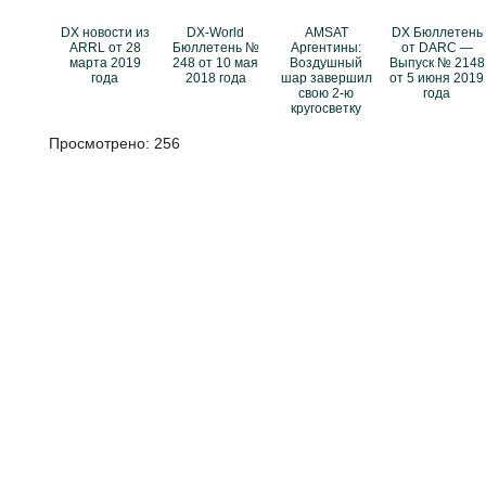
DX новости из
DX-World
AMSAT
DX Бюллетень
ARRL от 28
Бюллетень №
Аргентины:
от DARC —
марта 2019
248 от 10 мая
Воздушный
Выпуск № 2148
года
2018 года
шар завершил
от 5 июня 2019
свою 2-ю
года
кругосветку
Просмотрено:
256