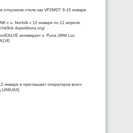
 в отпускном стиле как VP2MDT 9-15 января
NK с о. Norfolk с 12 января по 12 апреля.
/vk9nk.dxpeditions.org/
 Jon/EA1VE активирует о. Puna (WW Loc.
EA1VE.
 12 января и приглашает операторов всего
од UA9UAX]