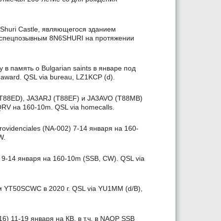
Shuri Castle, являющегося зданием
од спецпозывным 8N6SHURI на протяжении
 в память о Bulgarian saints в январе под
award. QSL via bureau, LZ1KCP (d).
(T88ED), JA3ARJ (T88EF) и JA3AVO (T88MB)
 QRV на 160-10m. QSL via homecalls.
ovidenciales (NA-002) 7-14 января на 160-
W.
9-14 января на 160-10m (SSB, CW). QSL via
м YT50SCWC в 2020 г. QSL via YU1MM (d/B),
) 11-19 января на КВ, в т.ч. в NAQP SSB