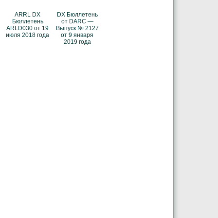
ARRL DX
DX Бюллетень
Бюллетень
от DARC —
ARLD030 от 19
Выпуск № 2127
июля 2018 года
от 9 января
2019 года