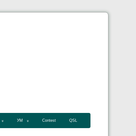
УМ
Contest
QSL