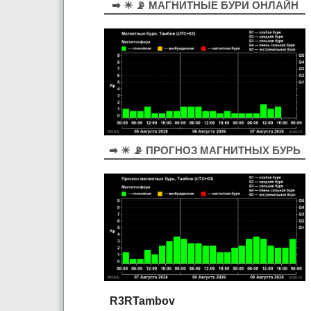
➡ ☀ 📡 МАГНИТНЫЕ БУРИ ОНЛАЙН
➡ ☀ 📡 ПРОГНОЗ МАГНИТНЫХ БУРЬ
R3RTambov