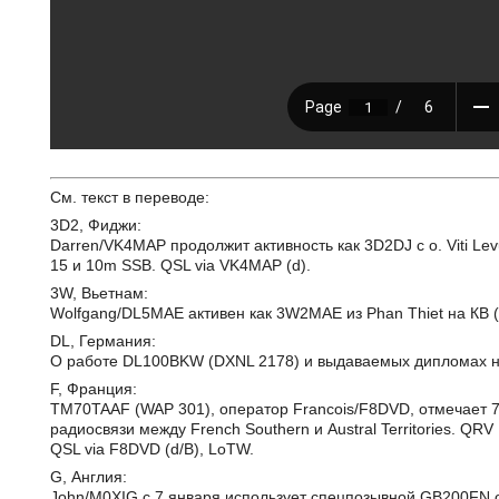
См. текст в переводе:
3D2, Фиджи:
Darren/VK4MAP продолжит активность как 3D2DJ с о. Viti Lev
15 и 10m SSB. QSL via VK4MAP (d).
3W, Вьетнам:
Wolfgang/DL5MAE активен как 3W2MAE из Phan Thiet на КВ 
DL, Германия:
О работе DL100BKW (DXNL 2178) и выдаваемых дипломах на: 
F, Франция:
TM70TAAF (WAP 301), оператор Francois/F8DVD, отмечает 
радиосвязи между French Southern и Austral Territories. QR
QSL via F8DVD (d/B), LoTW.
G, Англия:
John/M0XIG с 7 января использует спецпозывной GB200FN 