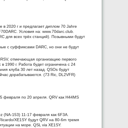
 в 2020 г и предлагает диплом 70 Jahre
0DARC. Условия на: www.70darc.club.
C для всех трёх станций). Позывными будут
ные с суффиксами DARC, но они не будут
30RSV, отмечающая организацию первого
в 1990 г. Работа будет ограничена с 24
ния клуба 30 лет назад. QSOs будут
йчас дорабатываются. (73 Ric, DL2VFR)
 5 февраля по 20 апреля. QRV как H44MS
z (NA-153) 11-17 февраля как 6F3A.
 Ricardo/XE1SY будут QRV на 80-6m тремя
итуации на море. QSL via XE1SY.