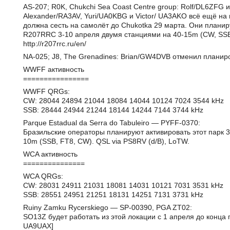
AS-207; R0K, Chukchi Sea Coast Centre group: Rolf/DL6ZFG 
Alexander/RA3AV, Yuri/UA0KBG и Victor/ UA3AKO всё ещё на п
должна сесть на самолёт до Chukotka 29 марта. Они плани
R207RRC 3-10 апреля двумя станциями на 40-15m (CW, SSB
http://r207rrc.ru/en/
NA-025; J8, The Grenadines: Brian/GW4DVB отменил планиро
WWFF активность
================
WWFF QRGs:
CW: 28044 24894 21044 18084 14044 10124 7024 3544 kHz
SSB: 28444 24944 21244 18144 14244 7144 3744 kHz
Parque Estadual da Serra do Tabuleiro — PYFF-0370:
Бразильские операторы планируют активировать этот парк 3-5
10m (SSB, FT8, CW). QSL via PS8RV (d/B), LoTW.
WCA активность
===============
WCA QRGs:
CW: 28031 24911 21031 18081 14031 10121 7031 3531 kHz
SSB: 28551 24951 21251 18131 14251 7131 3731 kHz
Ruiny Zamku Rycerskiego — SP-00390, PGA ZT02:
SO13Z будет работать из этой локации с 1 апреля до конца 
UA9UAX]