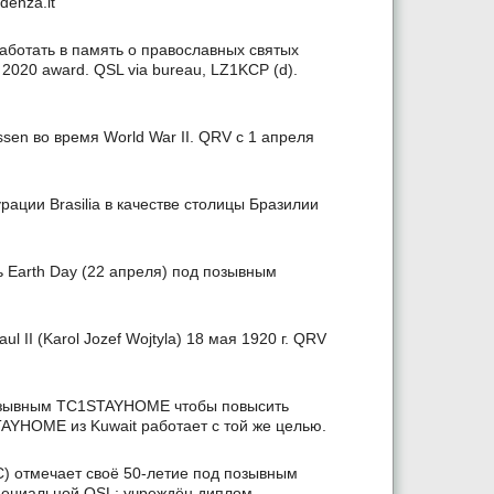
denza.it
 работать в память о православных святых
2020 award. QSL via bureau, LZ1KCP (d).
en во время World War II. QRV с 1 апреля
ации Brasilia в качестве столицы Бразилии
 Earth Day (22 апреля) под позывным
II (Karol Jozef Wojtyla) 18 мая 1920 г. QRV
позывным TC1STAYHOME чтобы повысить
TAYHOME из Kuwait работает с той же целью.
C) отмечает своё 50-летие под позывным
специальной QSL; учреждён диплом.