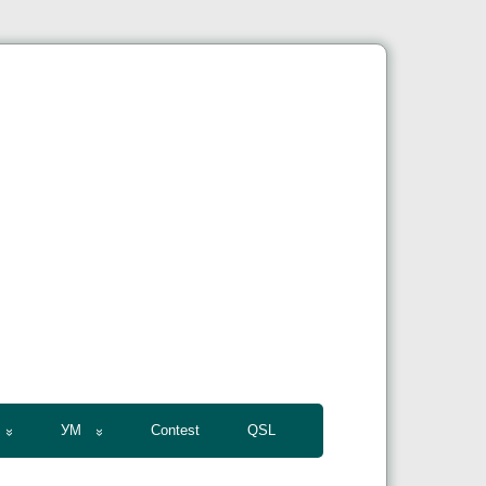
УМ
Contest
QSL