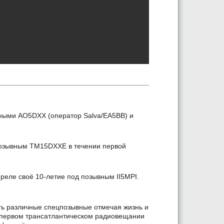
вными AO5DXX (оператор Salva/EA5BB) и
позывным TM15DXXE в течении первой
апреле своё 10-летие под позывным II5MPI.
вать различные спецпозывные отмечая жизнь и
о первом трансатлантическом радиовещании