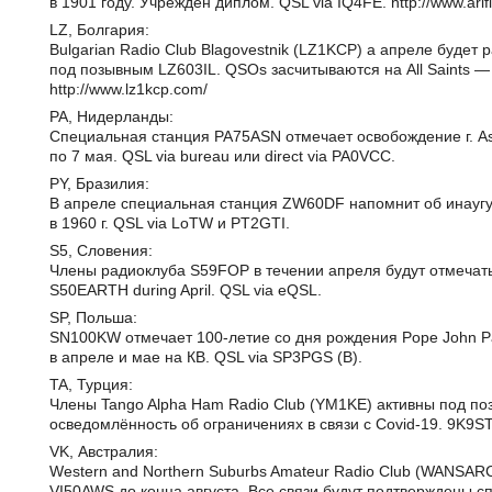
в 1901 году. Учреждён диплом. QSL via IQ4FE. http://www.arifi
LZ, Болгария:
Bulgarian Radio Club Blagovestnik (LZ1KCP) а апреле будет
под позывным LZ603IL. QSOs засчитываются на All Saints — 
http://www.lz1kcp.com/
PA, Нидерланды:
Специальная станция PA75ASN отмечает освобождение г. Ass
по 7 мая. QSL via bureau или direct via PA0VCC.
PY, Бразилия:
В апреле специальная станция ZW60DF напомнит об инаугур
в 1960 г. QSL via LoTW и PT2GTI.
S5, Словения:
Члены радиоклуба S59FOP в течении апреля будут отмечать
S50EARTH during April. QSL via eQSL.
SP, Польша:
SN100KW отмечает 100-летие со дня рождения Pope John Paul 
в апреле и мае на КВ. QSL via SP3PGS (B).
TA, Турция:
Члены Tango Alpha Ham Radio Club (YM1KE) активны под 
осведомлённость об ограничениях в связи с Covid-19. 9K9S
VK, Австралия:
Western and Northern Suburbs Amateur Radio Club (WANSAR
VI50AWS до конца августа. Все связи будут подтверждены 