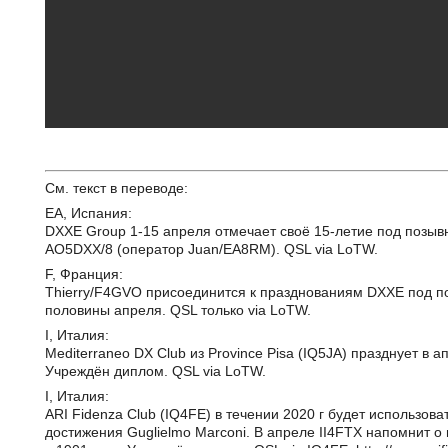
См. текст в переводе:
EA, Испания:
DXXE Group 1-15 апреля отмечает своё 15-летие под позы
AO5DXX/8 (оператор Juan/EA8RM). QSL via LoTW.
F, Франция:
Thierry/F4GVO присоединится к празднованиям DXXE под 
половины апреля. QSL только via LoTW.
I, Италия:
Mediterraneo DX Club из Province Pisa (IQ5JA) празднует в 
Учреждён диплом. QSL via LoTW.
I, Италия:
ARI Fidenza Club (IQ4FE) в течении 2020 г будет использо
достижения Guglielmo Marconi. В апреле II4FTX напомнит 