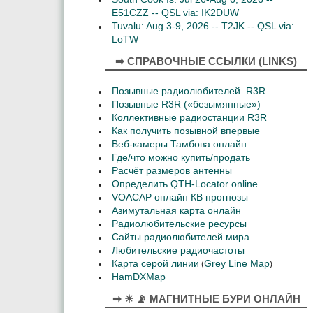
E51CZZ -- QSL via: IK2DUW
Tuvalu: Aug 3-9, 2026 -- T2JK -- QSL via:
LoTW
➡ СПРАВОЧНЫЕ ССЫЛКИ (LINKS)
Позывные радиолюбителей R3R
Позывные R3R («безымянные»)
Коллективные радиостанции R3R
Как получить позывной впервые
Веб-камеры Тамбова онлайн
Где/что можно купить/продать
Расчёт размеров антенны
Определить QTH-Locator online
VOACAP онлайн КВ прогнозы
Азимутальная карта онлайн
Радиолюбительские ресурсы
Сайты радиолюбителей мира
Любительские радиочастоты
Карта серой линии
Grey Line Map
(
)
HamDXMap
➡ ☀ 📡 МАГНИТНЫЕ БУРИ ОНЛАЙН