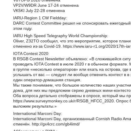
V6TOPG 2020 отменена
VP2V/W9DR June 17-24 отменена
VK5KI July 22-28 отменена
IARU-Region 1 CW Fieldday:
DARC Contest Committee решил не спонсировать ежегодный 
этом году.
IARU High Speed Telegraphy World Championship:
Oliver, Z32TO сообщил, что это мероприятие, которое плани
отменено из-за Covid-19. https://www.iaru-r1.org/2020/17th-ia
IOTA Contest 2020:
В RSGB Contest Newsletter объявлено: «В сложившейся сит
проводить IOTA Contest в июле 2020 г в обычном формате.
в группе «несколько операторов» или ехать на острова, где
услышать от вас — следует ли вообще отменить контест в в 
один оператор-домашняя станция.
Мы также понимаем, что большое количество наших участн
дома, для них мы предложим серию дневных мини-контесто
Оба вопроса детально отображены в опросе, который мы п
https://www.surveymonkey.co.uk/r/RSGB_HFCC_2020. Опрос б
выложим результаты.»
International Marconi Day:
International Marconi Day, организованный Cornish Radio Am
отменён. http://gx4crc.com/gb4imd/