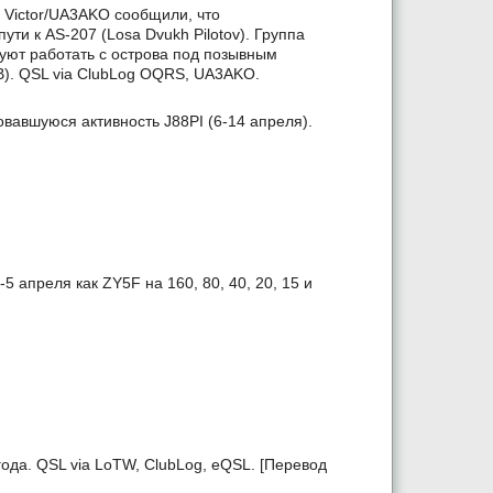
и Victor/UA3AKO сообщили, что
ути к AS-207 (Losa Dvukh Pilotov). Группа
руют работать с острова под позывным
). QSL via ClubLog OQRS, UA3AKO.
вавшуюся активность J88PI (6-14 апреля).
 апреля как ZY5F на 160, 80, 40, 20, 15 и
года. QSL via LoTW, ClubLog, eQSL. [Перевод