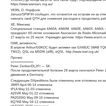
https://www.wansarc.org.au/
VK9N, О. Норфолк:
Janusz/SP9FIH сообщил, что останется на острове из-за от
сменить свой QTH для снижения расходов и продолжить работа
XE, Мексика:
Специальные станции 4A60A, 4A60M. 4A60E, 4A60X, 4A60I,
празднуют 60-летие основания Asociacion de Radio Aficiona
27 марта по 25 июля. Учреждён диплом. https://www.ararm.
ISWL активность:
В апреле Arthur/G0KOC будет активен как GX4BJC (WAB TQ
TM22). QSL via M5DIK (d/B), eQSL. http://www.iswl.org.uk/
Прочее:
============
Peter Zenker/DL2FI — SK:
После продолжительной болезни 28 марта скончался Peter
движения в Germany.
Следующие DXpeditions были отменены или отложены из-за
J88PI April 06-14 отменена
IP1A May 01-03 отменена
A25VR May 01-22 отложена
PA2020IG May 09-16 отменена
8Q7KB May 04-12 отменена