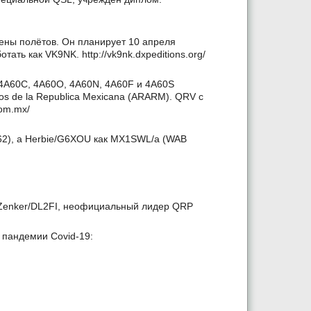
мены полётов. Он планирует 10 апреля
ть как VK9NK. http://vk9nk.dxpeditions.org/
 4A60C, 4A60O, 4A60N, 4A60F и 4A60S
dos de la Republica Mexicana (ARARM). QRV с
com.mx/
62), а Herbie/G6XOU как MX1SWL/a (WAB
 Zenker/DL2FI, неофициальный лидер QRP
 пандемии Covid-19: