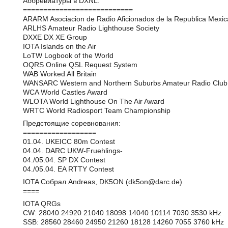
Аббревиатуры в DXNL:
===========================
ARARM Asociacion de Radio Aficionados de la Republica Mexi
ARLHS Amateur Radio Lighthouse Society
DXXE DX XE Group
IOTA Islands on the Air
LoTW Logbook of the World
OQRS Online QSL Request System
WAB Worked All Britain
WANSARC Western and Northern Suburbs Amateur Radio Club
WCA World Castles Award
WLOTA World Lighthouse On The Air Award
WRTC World Radiosport Team Championship
Предстоящие соревнования:
==================
01.04. UKEICC 80m Contest
04.04. DARC UKW-Fruehlings-
04./05.04. SP DX Contest
04./05.04. EA RTTY Contest
IOTA Собрал Andreas, DK5ON (dk5on@darc.de)
====
IOTA QRGs
CW: 28040 24920 21040 18098 14040 10114 7030 3530 kHz
SSB: 28560 28460 24950 21260 18128 14260 7055 3760 kHz