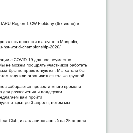
IARU Region 1 CW Fieldday (6/7 июня) в
ровалось провести в августе в Mongolia,
ru-hst-world-championship-2020/
уации с COVID-19 для нас неуместно
 Мы не можем поощрять участников работать
 визитёры не приветствуются. Мы хотели бы
этом году или ограничиться только группой
иков собираются провести много времени
в для развлечения и поддержки.
редлагаем вам пройти
удет открыт до 3 апреля, потом мы
ateur Club, и запланированный на 25 апреля.