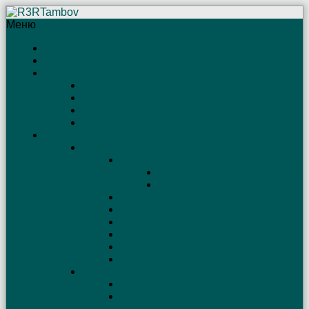
Меню
Главная
Рейтинг
Тамбов
Сайты R3R
Веб-камеры Тамбова
СМИ
Отъяссы
КВ Антенны
Проволочные антенны (схемы)
Простые КВ антенны
Простые антенны для экспедиций
Простой вертикал на 80 м
Антенна Sloper (слопер)
Антенна Бевереджа
Антенна Open Sleeve
Шестидиапазонная антенна
Антенна на все КВ и УКВ диапазоны
Антенна «бедного» радиолюбителя
Антенны на 160 метров
Простые антенны диапазона 160 м
Антенна на 160-80-40 м, запитываемая с