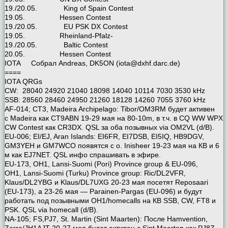
19./20.05. King of Spain Contest
19.05. Hessen Contest
19./20.05. EU PSK DX Contest
19.05. Rheinland-Pfalz-
19./20.05. Baltic Contest
20.05. Hessen Contest
IOTA Собрал Andreas, DK5ON (iota@dxhf.darc.de)
====
IOTA QRGs
CW: 28040 24920 21040 18098 14040 10114 7030 3530 kHz
SSB: 28560 28460 24950 21260 18128 14260 7055 3760 kHz
AF-014; CT3, Madeira Archipelago: Tibor/OM3RM будет активен
с Madeira как CT9ABN 19-29 мая на 80-10m, в т.ч. в CQ WW WPX
CW Contest как CR3DX. QSL за оба позывных via OM2VL (d/B).
EU-006; EI/EJ, Aran Islands: EI6FR, EI7DSB, EI5IQ, HB9DGV,
GM3YEH и GM7WCO появятся с о. Inisheer 19-23 мая на КВ и 6
м как EJ7NET. QSL инфо спрашивать в эфире.
EU-173, OH1, Lansi-Suomi (Pori) Province group & EU-096,
OH1, Lansi-Suomi (Turku) Province group: Ric/DL2VFR,
Klaus/DL2YBG и Klaus/DL7UXG 20-23 мая посетят Reposaari
(EU-173), а 23-26 мая — Parainen-Pargas (EU-096) и будут
работать под позывными OH1/homecalls на КВ SSB, CW, FT8 и
PSK. QSL via homecall (d/B).
NA-105; FS,PJ7, St. Martin (Sint Maarten): После Hamvention,
Zorro/JH1AJT 20-27 мая будет активен с Sint Maarten как PJ8Z