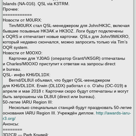
Islands (NA-016). QSL via K3TRM.
Прочее:
============
Новости от M0URX:
Tim/M0URX стал QSL-менеджером для John/HK3C, включая
бывшие позывные HK3AK и HK3OZ. Логи будут подключены
к OQRS и отпечатает новые карточки. QSLs для John/9M6XRO,
который недавно скончался, можно запросить только via Tim’s
OQR system.
Новости от M0OXO:
Карточки для YJ0AG (оператор Grant/VK5GR) отпечатаны
и Charles/M0OXO приступит к ответам на запросы direct
и bureau.
QSL- инфо KH6/DL1DX:
Bernd/DL8UI объявил, что будет QSL-менеджером
для KH6/DL1DX. Erwin (DL1DX) работал с о. O’ahu (OC-019) в
апреле и мае 2018 г. Карточки скоро будут отпечатаны и могут
быть запрошены via DL8UI (direct или bureau).
50-летие IARU Region III:
Несколько специальных станций будут праздновать 50-летие
основания IARU Region III. Учреждён диплом.
http://awards-iaru-
r3.org/
Анонсы:
========
3D2CR — Риф Конвей: