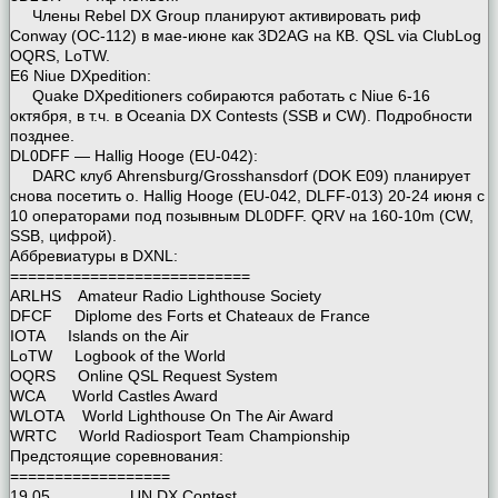
Члены Rebel DX Group планируют активировать риф
Conway (OC-112) в мае-июне как 3D2AG на КВ. QSL via ClubLog
OQRS, LoTW.
E6 Niue DXpedition:
Quake DXpeditioners собираются работать с Niue 6-16
октября, в т.ч. в Oceania DX Contests (SSB и CW). Подробности
позднее.
DL0DFF — Hallig Hooge (EU-042):
DARC клуб Ahrensburg/Grosshansdorf (DOK E09) планирует
снова посетить о. Hallig Hooge (EU-042, DLFF-013) 20-24 июня с
10 операторами под позывным DL0DFF. QRV на 160-10m (CW,
SSB, цифрой).
Аббревиатуры в DXNL:
===========================
ARLHS Amateur Radio Lighthouse Society
DFCF Diplome des Forts et Chateaux de France
IOTA Islands on the Air
LoTW Logbook of the World
OQRS Online QSL Request System
WCA World Castles Award
WLOTA World Lighthouse On The Air Award
WRTC World Radiosport Team Championship
Предстоящие соревнования:
==================
19.05. UN DX Contest