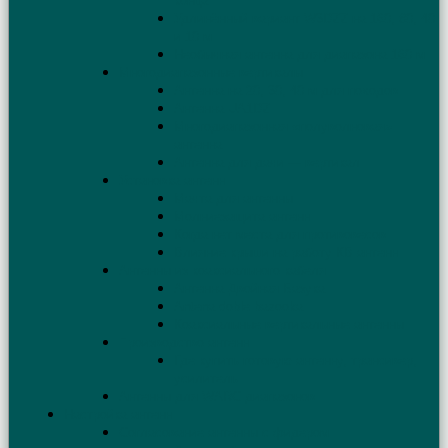
конца
Удлинённый вариант W3DZZ на 160, 80, 40
и 10 м
Необычная антенна для диапазона 160 м
Многодиапазонные вертикалы
Антенна на 20, 30, 40 м для походов
Антенна UA1DZ
Многодиапазонная «полуволновая»
антенна
Антенна для дачи — вертикал
Установка антенн
Мачта для антенны
Молниезащита антенн
Когда нет места для противовесов
Влияние крыши на работу КВ антенн
Антенны из коаксиального кабеля
Антенна Двойная Базука
Antena doble bazooka
Коаксиальные вертикальные антенны
Производство антенн
Где купить готовую антенну, трансивер,
усилитель
Антенны для WARC диапазонов
Настройка антенн
Согласование антенны с фидером