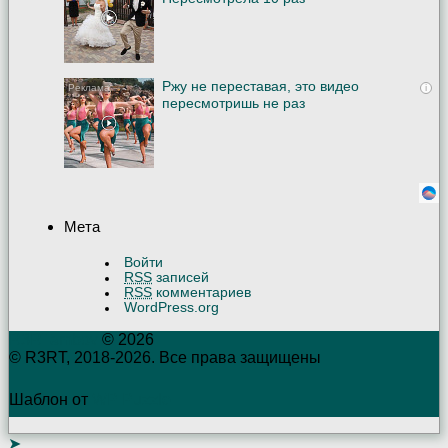
Ржу не переставая, это видео
i
пересмотришь не раз
Мета
Войти
RSS
записей
RSS
комментариев
WordPress.org
R3RTambov
© 2026
© R3RT, 2018-2026. Все права защищены
Шаблон от
WP Puzzle
➤