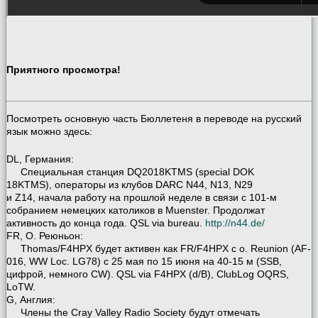
Приятного просмотра!
Посмотреть основную часть Бюллетеня в переводе на русский
язык можно здесь:
DL, Германия:
Специальная станция DQ2018KTMS (special DOK
18KTMS), операторы из клубов DARC N44, N13, N29
и Z14, начала работу на прошлой неделе в связи с 101-м
собранием немецких католиков в Muenster. Продолжат
активность до конца года. QSL via bureau.
http://n44.de/
FR, О. Реюньон:
Thomas/F4HPX будет активен как FR/F4HPX с о. Reunion (AF-
016, WW Loc. LG78) с 25 мая по 15 июня на 40-15 м (SSB,
цифрой, немного CW). QSL via F4HPX (d/B), ClubLog OQRS,
LoTW.
G, Англия:
Члены the Cray Valley Radio Society будут отмечать