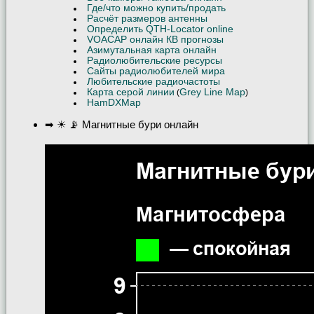
Где/что можно купить/продать
Расчёт размеров антенны
Определить QTH-Locator online
VOACAP онлайн КВ прогнозы
Азимутальная карта онлайн
Радиолюбительские ресурсы
Сайты радиолюбителей мира
Любительские радиочастоты
Карта серой линии
Grey Line Map
(
)
HamDXMap
➡ ☀ 📡 Магнитные бури онлайн