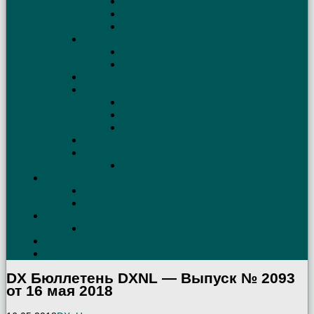
Длина кабеля питания антенны
Выбираем антенный балун (Balun)
Трансформатор для симметричных антенн
АСУ. Схемы. Антенные тюнеры
Коаксиальный кабель
Схема и описание Г-образного СУ
Простой способ настройки антенны
Борьба с помехами телевизору
Причины телевизионных помех
Как возникают и как устранить помехи
Фильтры для устранения помех TV
Коаксиальные трапы своими руками
Эквивалент нагрузки своими руками
Эквивалент антенны
Трансиверы КВ
Удалённое управление трансивером
Защита трансивера от статики
УМ
КВ Усилители мощности (схемы)
Contest
QSL
DX Бюллетень DXNL — Выпуск № 2093
от 16 мая 2018