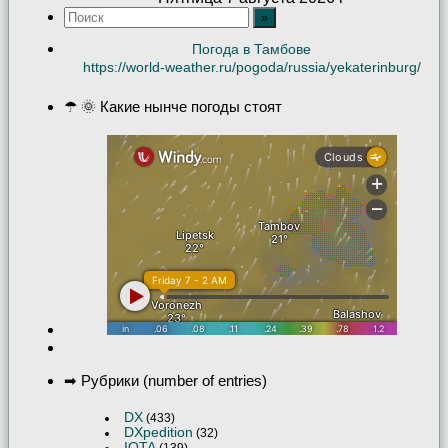
Погода в Тамбове
https://world-weather.ru/pogoda/russia/yekaterinburg/
☂ 🌞 Какие нынче погоды стоят
➡ Рубрики (number of entries)
DX
(433)
DXpedition
(32)
IOTA
(139)