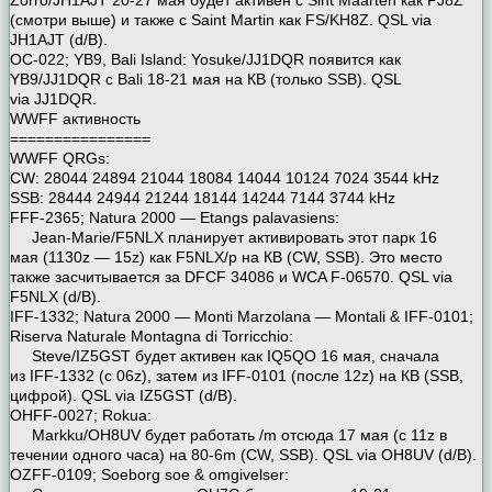
(смотри выше) и также с Saint Martin как FS/KH8Z. QSL via
JH1AJT (d/B).
OC-022; YB9, Bali Island: Yosuke/JJ1DQR появится как
YB9/JJ1DQR с Bali 18-21 мая на КВ (только SSB). QSL
via JJ1DQR.
WWFF активность
================
WWFF QRGs:
CW: 28044 24894 21044 18084 14044 10124 7024 3544 kHz
SSB: 28444 24944 21244 18144 14244 7144 3744 kHz
FFF-2365; Natura 2000 — Etangs palavasiens:
Jean-Marie/F5NLX планирует активировать этот парк 16
мая (1130z — 15z) как F5NLX/p на КВ (CW, SSB). Это место
также засчитывается за DFCF 34086 и WCA F-06570. QSL via
F5NLX (d/B).
IFF-1332; Natura 2000 — Monti Marzolana — Montali & IFF-0101;
Riserva Naturale Montagna di Torricchio:
Steve/IZ5GST будет активен как IQ5QO 16 мая, сначала
из IFF-1332 (с 06z), затем из IFF-0101 (после 12z) на КВ (SSB,
цифрой). QSL via IZ5GST (d/B).
OHFF-0027; Rokua:
Markku/OH8UV будет работать /m отсюда 17 мая (с 11z в
течении одного часа) на 80-6m (CW, SSB). QSL via OH8UV (d/B).
OZFF-0109; Soeborg soe & omgivelser: