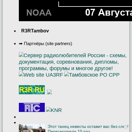
R3RTambov
➡ Партнёры (site partners)
Этот танец невесты оставит вас без слов!
i
Пересмотрела 10 раз