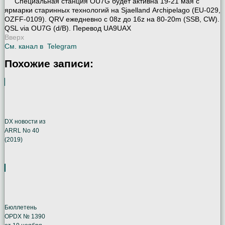
Специальная станция OU7G будет активна 19-21 мая с
ярмарки старинных технологий на Sjaelland Archipelago (EU-029,
OZFF-0109). QRV ежедневно с 08z до 16z на 80-20m (SSB, CW).
QSL via OU7G (d/B). Перевод UA9UAX
Вверх
См. канал в
Telegram
Похожие записи:
DX новости из
ARRL No 40
(2019)
Бюллетень
OPDX № 1390