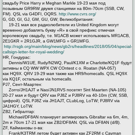
свадьбу Price Harry и Meghan Markle 19-23 мая под
позывным GR9RW двумя станциями на 80m-70cm (SSB, CW,
FM). QSL via G4DFI, OQRS.
http://www.cvrs.org/
G, GD, GI, GJ, GM, GU, GW; Великобритания:
19-21 мая все радиолюбители из United Kingdom могут
временно добавлять букву «R» в свой префикс отмечая
королевскую свадьбу, т.е. M1ACB может использовать MR1ACB,
2E1GKR = 2R1GJR, а GW1MFG = GR1MFG.
http://rsgb.org/main/blog/news/gb2rs/headlines/2018/05/04/special-
callsign-letter-for-royal-wedding/
HR, Гондурас:
Dennis/W1UE, Rudy/N2WQ, Paul/K1XM и Charlotte/KQ1F будут
активны в CQ WW WPX CW COntest с о. Roatan (NA-057)
как HQ9X. QRV 19-29 мая также как HR9/homecalls. QSL HQ9X
via KQ1F, остальным via homecalls.
PJ7, Сент-Маартен:
Zorro/JH1AJT и Nao/JN1RVS посетят Sint Maarten (NA-105)
20-27 мая и будут QRV как PJ8Z и PJ8RV на 40-10m (CW, SSB,
цифрой). QSL PJ8Z via JH1AJT, CLubLog, LoTW; PJ8RV via
JA1HGY, LoTW.
ZB2, Гибралтар:
Michael/DF8AN планирует активировать Gibraltar на 6m, 4m,
2m и 70cm 17-21 мая как ZB2/DF8AN. QSL via DF8AN (d/B).
ZF, Каймановы о-ва:
Frank/K3TRM летом будет активен как ZF2RM с Cayman