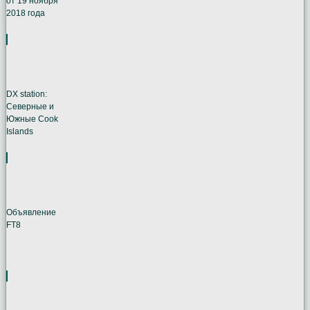
от 19 ноября
2018 года
DX station:
Северные и
Южные Cook
Islands
Объявление
FT8