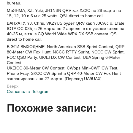
bureau.
МЬЯНМА, XZ. Yuki, JH1NBN QRV как XZ2C по 28 марта на
15, 12, 10 и 6 м с 25 watts. QSL direct to home call.
ВАНУАТУ, YJ. Chris, VK2YUS будет QRV как YJ0CA с о. Efate,
IOTA OC-035, с 26 марта по 2 апреля, в отпускном стиле на
40-25 м, в т.ч. в CQ World Wide WPX DX SSB contest. QSL
direct to home call.
В ЭТИ ВЫХОДНЫЕ. North American SSB Sprint Contest, QRP
80-Meter CW Fox Hunt, NCCC RTTY Sprint, NCCC CW Sprint,
FOC QSO Party, UK/EI DX CW Contest, UBA Spring 6-Meter
Contest.
UKEICC 80-Meter CW Contest, CWops Mini-CWT CW Test,
Phone Fray, SKCC CW Sprint и QRP 40-Meter CW Fox Hunt
запланированы на 27 марта. [Перевод UA9UAX]
Вверх
См. канал в
Telegram
Похожие записи: