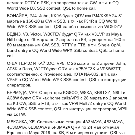
немного RTTY и PSK, по запросам также CW, в т.ч. в CQ
World Wide DX SSB contest. QSL to home call.
БОНАЙРЕ, PJ4. John, KK9A будет QRV как PJ4/KK9A 24-31
марта на 160-10 м CW и SSB, в т.ч как PJ4R в CQ World
Wide WPX SSB contest. QSL за оба позывных via WD9DZV.
БЕДИЗ, V3. Victor, WB0TEV будет QRV как V31VP из Maya
Hill Lodge с 28 марта по 2 апреля на КВ, с упором на 160 и
80 м медленным CW, SSB, RTTY и FT8, в т.ч. Single Op/All
Band entry в CQ World Wide WPX SSB contest. QSL to home
call.
О-ВА ТЕРКС И КАЙКОС, VP5. С 26 марта по 2 апреля John,
AF3K и Ross, W2TTбудут QRV как VP5/AF3K и VP5/W2TT,
соответственно, с Providenciales, IOTA NA-002, в т.ч. как
VP5P в CQ World Wide WPX SSB contest. QSL по инструкции
операторов.
БЕРМУДА, VP9. Операторы KG8CO, W8KA, KB8TXZ, N8LI и
AC8W будут QRV как home calls/VP9 с 28 марта по 2 апреля
на КВ CW, SSB и FT8, в т.ч. как VP9I Multi/2 entry в CQ World
Wide WPX SSB contest, QSL по инструкции операторов, VP9I
via LoTW.
МЕКСИКА, XE. Специальные станции 4A3MAYA, 4B3MAYA,
4C3MAYA, 6E3MAYA и 6F3MAYA QRV по 24 мая отмечая
Equinoccio Maya 2019, на КВ, 6 м и через спутники. QSL via