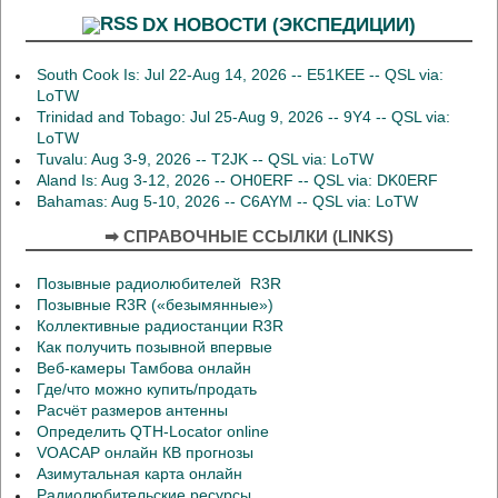
DX НОВОСТИ (ЭКСПЕДИЦИИ)
South Cook Is: Jul 22-Aug 14, 2026 -- E51KEE -- QSL via:
LoTW
Trinidad and Tobago: Jul 25-Aug 9, 2026 -- 9Y4 -- QSL via:
LoTW
Tuvalu: Aug 3-9, 2026 -- T2JK -- QSL via: LoTW
Aland Is: Aug 3-12, 2026 -- OH0ERF -- QSL via: DK0ERF
Bahamas: Aug 5-10, 2026 -- C6AYM -- QSL via: LoTW
➡ СПРАВОЧНЫЕ ССЫЛКИ (LINKS)
Позывные радиолюбителей R3R
Позывные R3R («безымянные»)
Коллективные радиостанции R3R
Как получить позывной впервые
Веб-камеры Тамбова онлайн
Где/что можно купить/продать
Расчёт размеров антенны
Определить QTH-Locator online
VOACAP онлайн КВ прогнозы
Азимутальная карта онлайн
Радиолюбительские ресурсы