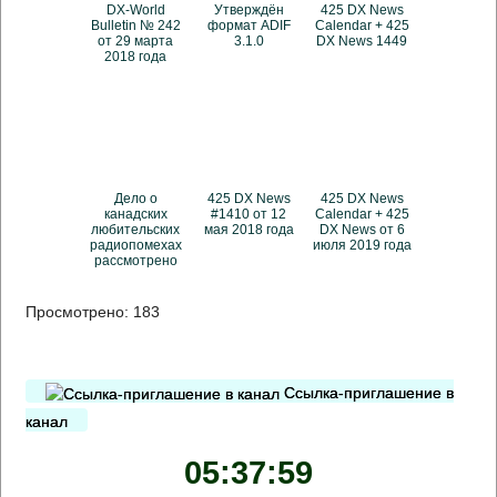
DX-World
Утверждён
425 DX News
Bulletin № 242
формат ADIF
Calendar + 425
от 29 марта
3.1.0
DX News 1449
2018 года
Дело о
425 DX News
425 DX News
канадских
#1410 от 12
Calendar + 425
любительских
мая 2018 года
DX News от 6
радиопомехах
июля 2019 года
рассмотрено
Просмотрено:
183
Ссылка-приглашение в
канал
05:38:00