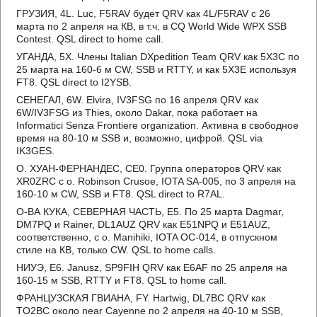
ГРУЗИЯ, 4L. Luc, F5RAV будет QRV как 4L/F5RAV с 26
марта по 2 апреля на КВ, в т.ч. в CQ World Wide WPX SSB
Contest. QSL direct to home call.
УГАНДА, 5X. Члены Italian DXpedition Team QRV как 5X3C по
25 марта на 160-6 м CW, SSB и RTTY, и как 5X3E используя
FT8. QSL direct to I2YSB.
СЕНЕГАЛ, 6W. Elvira, IV3FSG по 16 апреля QRV как
6W/IV3FSG из Thies, около Dakar, пока работает на
Informatici Senza Frontiere organization. Активна в свободное
время на 80-10 м SSB и, возможно, цифрой. QSL via
IK3GES.
О. ХУАН-ФЕРНАНДЕС, CE0. Группа операторов QRV как
XR0ZRC с о. Robinson Crusoe, IOTA SA-005, по 3 апреля на
160-10 м CW, SSB и FT8. QSL direct to R7AL.
О-ВА КУКА, СЕВЕРНАЯ ЧАСТЬ, E5. По 25 марта Dagmar,
DM7PQ и Rainer, DL1AUZ QRV как E51NPQ и E51AUZ,
соответственно, с о. Manihiki, IOTA OC-014, в отпускном
стиле на КВ, только CW. QSL to home calls.
НИУЭ, E6. Janusz, SP9FIH QRV как E6AF по 25 апреля на
160-15 м SSB, RTTY и FT8. QSL to home call.
ФРАНЦУЗСКАЯ ГВИАНА, FY. Hartwig, DL7BC QRV как
TO2BC около near Cayenne по 2 апреля на 40-10 м SSB,