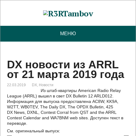
МЕНЮ
DX новости из ARRL
от 21 марта 2019 года
22.03.2019
DX
,
Новости
Из штаб-квартиры American Radio Relay
League (ARRL) вышел в свет DX Bulletin 12 ARLD012.
Информация для выпуска предоставлена AC8W, KK9A,
W2TT, WB0TEV, The Daily DX, The OPDX Bulletin, 425
DX News, DXNL, Contest Corral from QST and the ARRL
Contest Calendar and WA7BNM web sites. Доступен текст в
переводе.
См. оригинальный выпуск: