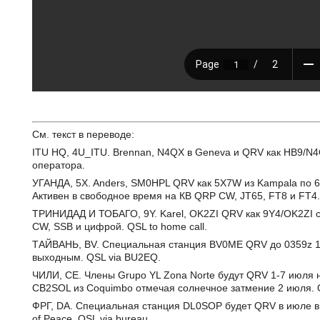
См. текст в переводе:
ITU HQ, 4U_ITU. Brennan, N4QX в Geneva и QRV как HB9/N4
оператора.
УГАНДА, 5X. Anders, SM0HPL QRV как 5X7W из Kampala по 6
Активен в свободное время на КВ QRP CW, JT65, FT8 и FT4. Q
ТРИНИДАД И ТОБАГО, 9Y. Karel, OK2ZI QRV как 9Y4/OK2ZI с T
CW, SSB и цифрой. QSL to home call.
ТАЙВАНЬ, BV. Специальная станция BV0ME QRV до 0359z 13
выходным. QSL via BU2EQ.
ЧИЛИ, CE. Члены Grupo YL Zona Norte будут QRV 1-7 июля 
CB2SOL из Coquimbo отмечая солнечное затмение 2 июля.
ФРГ, DA. Специальная станция DL0SOP будет QRV в июле в
of Peace. QSL via bureau.