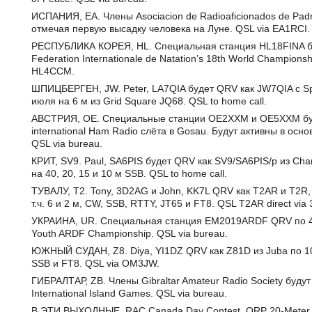
ИСПАНИЯ, EA. Члены Asociacion de Radioaficionados de 
отмечая первую высадку человека на Луне. QSL via EA1RCI.
РЕСПУБЛИКА КОРЕЯ, HL. Специальная станция HL18FINA бу
Federation Internationale de Natation’s 18th World Champions
HL4CCM.
ШПИЦБЕРГЕН, JW. Peter, LA7QIA будет QRV как JW7QIA с Spi
июля на 6 м из Grid Square JQ68. QSL to home call.
АВСТРИЯ, OE. Специальные станции OE2XXM и OE5XXM буд
international Ham Radio слёта в Gosau. Будут активны в осно
QSL via bureau.
КРИТ, SV9. Paul, SA6PIS будет QRV как SV9/SA6PIS/p из Cha
на 40, 20, 15 и 10 м SSB. QSL to home call.
ТУВАЛУ, T2. Tony, 3D2AG и John, KK7L QRV как T2AR и T2R, 
т.ч. 6 и 2 м, CW, SSB, RTTY, JT65 и FT8. QSL T2AR direct via
УКРАИНА, UR. Специальная станция EM2019ARDF QRV по 4 
Youth ARDF Championship. QSL via bureau.
ЮЖНЫЙ СУДАН, Z8. Diya, YI1DZ QRV как Z81D из Juba по 10
SSB и FT8. QSL via OM3JW.
ГИБРАЛТАР, ZB. Члены Gibraltar Amateur Radio Society буду
International Island Games. QSL via bureau.
В ЭТИ ВЫХОДНЫЕ. RAC Canada Day Contest, QRP 20-Meter