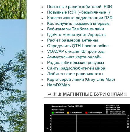
Позывные радиолюбителей R3R
Позывные R3R («безымянные»)
Коллективные радиостанции R3R
Как получить позывной впервые
Веб-камеры Тамбова онлайн
Где/что можно купить/продать
Расчёт размеров антенны
Определить QTH-Locator online
VOACAP онлайн КВ прогнозы
Азимутальная карта онлайн
Радиолюбительские ресурсы
Сайты радиолюбителей мира
Любительские радиочастоты
Карта серой линии
Grey Line Map
(
)
HamDXMap
➡ ☀ 📡 МАГНИТНЫЕ БУРИ ОНЛАЙН