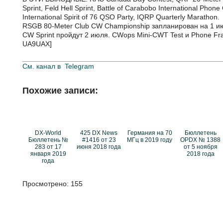
Sprint, Feld Hell Sprint, Battle of Carabobo International Pho
International Spirit of 76 QSO Party, IQRP Quarterly Marathon.
RSGB 80-Meter Club CW Championship запланирован на 1 июля
CW Sprint пройдут 2 июля. CWops Mini-CWT Test и Phone Fr
UA9UAX]
См. канал в
Telegram
Похожие записи:
DX-World
425 DX News
Германия на 70
Бюллетень
Бюллетень №
#1416 от 23
МГц в 2019 году
OPDX № 1388
283 от 17
июня 2018 года
от 5 ноября
января 2019
2018 года
года
Просмотрено:
155