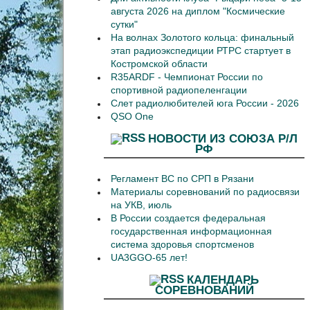
августа 2026 на диплом "Космические
сутки"
На волнах Золотого кольца: финальный
этап радиоэкспедиции РТРС стартует в
Костромской области
R35ARDF - Чемпионат России по
спортивной радиопеленгации
Слет радиолюбителей юга России - 2026
QSO One
НОВОСТИ ИЗ СОЮЗА Р/Л
РФ
Регламент ВС по СРП в Рязани
Материалы соревнований по радиосвязи
на УКВ, июль
В России создается федеральная
государственная информационная
система здоровья спортсменов
UA3GGO-65 лет!
КАЛЕНДАРЬ
СОРЕВНОВАНИЙ