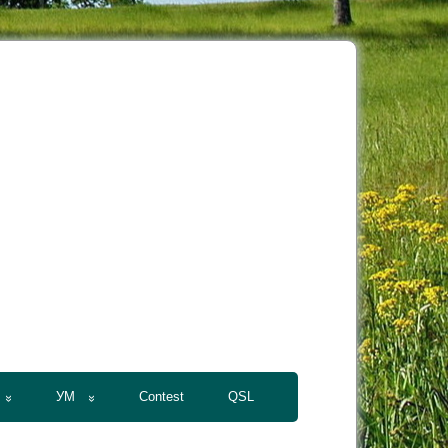
УМ
Contest
QSL