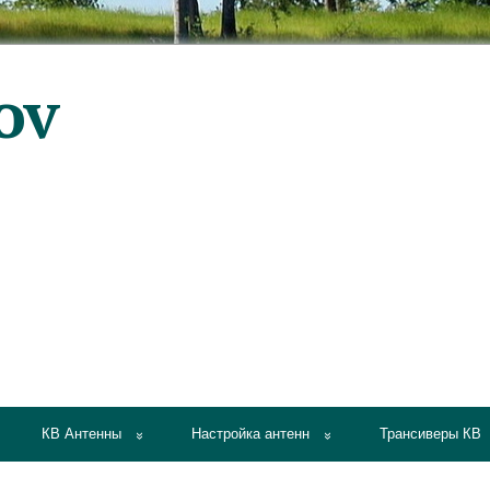
КВ Антенны
Настройка антенн
Трансиверы КВ