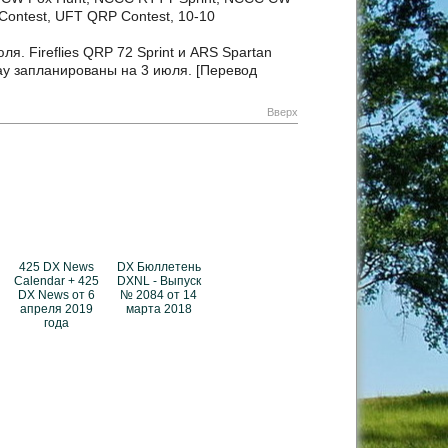
ne Contest, UFT QRP Contest, 10-10
. Fireflies QRP 72 Sprint и ARS Spartan
ay запланированы на 3 июля. [Перевод
Вверх
425 DX News
DX Бюллетень
Calendar + 425
DXNL - Выпуск
DX News от 6
№ 2084 от 14
апреля 2019
марта 2018
года