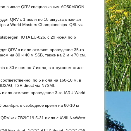
Padron в июле QRV спецпозывным AO50MOON
дет QRV с 1 июля по 18 августа отмечая
hips и World Masters Championships. QSL via
tsbergen, IOTA EU-026, с 29 июня по 6
ут QRV в июле отмечая проведение 35-го
вном на 80 и 40 м SSB, также на 2 м и 70 см.
nia с 30 июня по 7 июля, в отпускном стиле
соответственно, по 5 июля на 160-10 м, в
 3D2AG, T2R direct via N7SMI.
июля отмечая проведение 3-го IARU World
 октября, в свободное время на 80-10 м
т QRV как ZB2IG19 5-31 июля с XVIII NatWest
 CW Fox Hunt, NCCC RTTY Sprint, NCCC CW