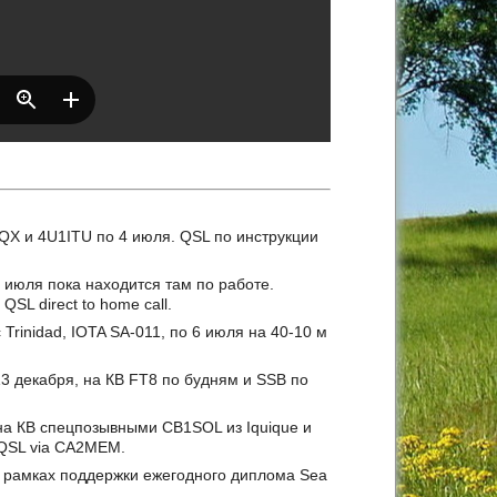
QX и 4U1ITU по 4 июля. QSL по инструкции
 июля пока находится там по работе.
SL direct to home call.
rinidad, IOTA SA-011, по 6 июля на 40-10 м
 декабря, на КВ FT8 по будням и SSB по
на КВ спецпозывными CB1SOL из Iquique и
 QSL via CA2MEM.
 рамках поддержки ежегодного диплома Sea