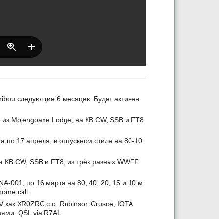
ibou следующие 6 месяцев. Будет активен
 из Molengoane Lodge, на КВ CW, SSB и FT8
 по 17 апреля, в отпускном стиле на 80-10
а КВ CW, SSB и FT8, из трёх разных WWFF.
-001, по 16 марта на 80, 40, 20, 15 и 10 м
ome call.
как XR0ZRC с о. Robinson Crusoe, IOTA
иями. QSL via R7AL.