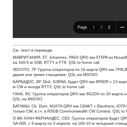
См. текст в переводе:
МАВРИТАНИЯ, 5T. Johannes, PA5X QRV как 5T5PA из Nouadh
на 160-6 м SSB, RTTY и FT8. QSL to home call.
ЛЕСОТО, 7P. Группа операторов по 16 марта QRV как 7P8LB
двумя или тремя станциями. QSL via M0OXO.
БАРБАДОС, 8P. Dick, G3RWL будет QRV как 8P6DR с 13 марта
м CW и иногда RTTY. QSL to home call.
ГАНА, 9G. Группа операторов QRV как 9G2DX по 20 марта н
QSL via M0OXO.
БАГАМЫ, C6. Dom, M1KTA QRV как C6AKT с Eleuthera, IOTA NA
только CW, в т.ч. в RSGB Commonwealth CW Contest. QSL to h
О-ВА ХУАН-ФЕРНАНДЕС, CE0. Группа операторов будет QRV 
SA-005, с 9 марта по 3 апреля, на 160-10 м четырьмя станц