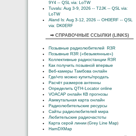
9Y4 -- QSL via: LoTW
Tuvalu: Aug 3-9, 2026 -- T2JK -- QSL via:
LoTW
Aland Is: Aug 3-12, 2026 -- OH0ERF -- QSL
via: DK0ERF
➡ СПРАВОЧНЫЕ ССЫЛКИ (LINKS)
Позывные радиолюбителей R3R
Позывные R3R («безымянные»)
Коллективные радиостанции R3R
Как получить позывной впервые
Веб-камеры Тамбова онлайн
Где/что можно купить/продать
Расчёт размеров антенны
Определить QTH-Locator online
VOACAP онлайн КВ прогнозы
Азимутальная карта онлайн
Радиолюбительские ресурсы
Сайты радиолюбителей мира
Любительские радиочастоты
Карта серой линии
Grey Line Map
(
)
HamDXMap