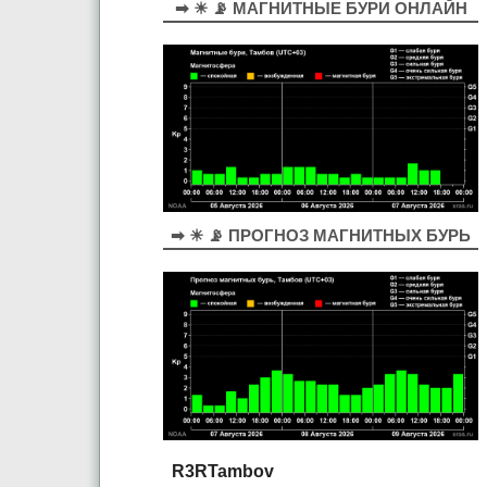
➡ ☀ 📡 МАГНИТНЫЕ БУРИ ОНЛАЙН
➡ ☀ 📡 ПРОГНОЗ МАГНИТНЫХ БУРЬ
R3RTambov