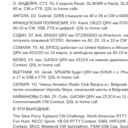
О. МАДЕЙРА, CT3. По 3 апреля Rosel, DL3KWR и Hardy, DL3
60 м, CW и FT8. QSL to home calls.
АНГОЛА, D2. Gabriel, D2EB слышали на 40 и 30 м CW в 0400z
ФРАНЦУЗСКАЯ ПОЛИНЕЗИЯ, FO. Karel, OK2ZI QRV как FO/OK2Z
40-10 м CW, SSB, FT8 и цифрой. QSL to home call.
СУДАН, ST. Arik, EK6DO QRV как ST2/EK6DO из Khartoum, на
получить позывной ST2DO. Активен на 40, 20, 15 и 10 м CW 
СОМАЛИ, T5. Ali, EP3CQ работает на United Nations в African
QRV как 6O1OO по 24 марта, в свободное время на 40-10 м
БЕЛИЗ, V3. Iain, G4SGX QRV как V31GX на нижних диапазон
Contest. QSL to home call.
ВЬЕТНАМ, XV. Jacek, SP5APW будет QRV как XV9JK с о. Phu Q
и 17 м SSB и FT8. QSL to home call.
СЕРБИЯ, YU. Члены Amateur Radio Club Banjica в г. Belgrad
летие основания Vojvoda Stepa, начальной школы в Belgrad
КАЙМАНОВЫ О-ВА, ZF. Colin, G4CWH QRV как ZF2CA по 11 м
Commonwealth CW Contest. QSL to home call.
В ЭТИ ВЫХОДНЫЕ:
The Stew Perry Topband CW Challenge, North American RTTY
Fox Hunt, NCCC Sprint, YB DX RTTY Contest, SARL VHF/UH
Contest, SKCC Weekend CW Sprintathon, F9AA SSB Cup, Sou