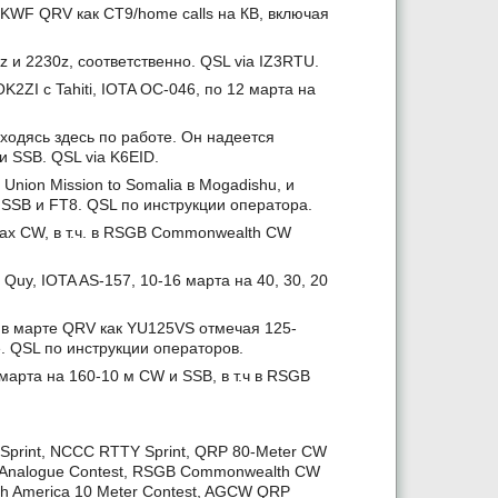
KWF QRV как CT9/home calls на КВ, включая
 и 2230z, соответственно. QSL via IZ3RTU.
I с Tahiti, IOTA OC-046, по 12 марта на
ходясь здесь по работе. Он надеется
и SSB. QSL via K6EID.
 Union Mission to Somalia в Mogadishu, и
 SSB и FT8. QSL по инструкции оператора.
ах CW, в т.ч. в RSGB Commonwealth CW
uy, IOTA AS-157, 10-16 марта на 40, 30, 20
e в марте QRV как YU125VS отмечая 125-
e. QSL по инструкции операторов.
арта на 160-10 м CW и SSB, в т.ч в RSGB
 Sprint, NCCC RTTY Sprint, QRP 80-Meter CW
F Analogue Contest, RSGB Commonwealth CW
th America 10 Meter Contest, AGCW QRP