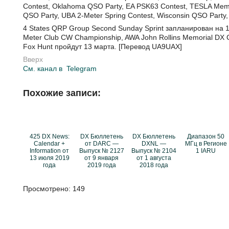
Contest, Oklahoma QSO Party, EA PSK63 Contest, TESLA Mem
QSO Party, UBA 2-Meter Spring Contest, Wisconsin QSO Part
4 States QRP Group Second Sunday Sprint запланирован на 
Meter Club CW Championship, AWA John Rollins Memorial DX
Fox Hunt пройдут 13 марта. [Перевод UA9UAX]
Вверх
См. канал в
Telegram
Похожие записи:
425 DX News:
DX Бюллетень
DX Бюллетень
Диапазон 50
Calendar +
от DARC —
DXNL —
МГц в Регионе
Information от
Выпуск № 2127
Выпуск № 2104
1 IARU
13 июля 2019
от 9 января
от 1 августа
года
2019 года
2018 года
Просмотрено:
149