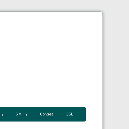
УМ
Contest
QSL