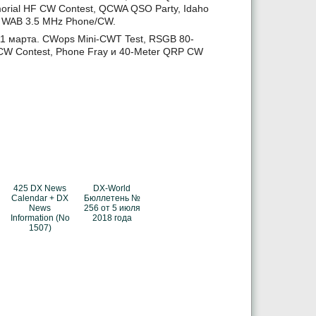
orial HF CW Contest, QCWA QSO Party, Idaho
y, WAB 3.5 MHz Phone/CW.
11 марта. CWops Mini-CWT Test, RSGB 80-
 CW Contest, Phone Fray и 40-Meter QRP CW
425 DX News
DX-World
Calendar + DX
Бюллетень №
News
256 от 5 июля
Information (No
2018 года
1507)