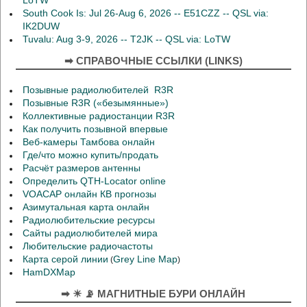
LoTW
South Cook Is: Jul 26-Aug 6, 2026 -- E51CZZ -- QSL via:
IK2DUW
Tuvalu: Aug 3-9, 2026 -- T2JK -- QSL via: LoTW
➡ СПРАВОЧНЫЕ ССЫЛКИ (LINKS)
Позывные радиолюбителей R3R
Позывные R3R («безымянные»)
Коллективные радиостанции R3R
Как получить позывной впервые
Веб-камеры Тамбова онлайн
Где/что можно купить/продать
Расчёт размеров антенны
Определить QTH-Locator online
VOACAP онлайн КВ прогнозы
Азимутальная карта онлайн
Радиолюбительские ресурсы
Сайты радиолюбителей мира
Любительские радиочастоты
Карта серой линии
Grey Line Map
(
)
HamDXMap
➡ ☀ 📡 МАГНИТНЫЕ БУРИ ОНЛАЙН