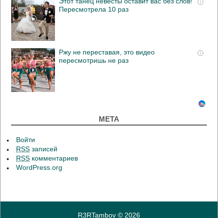
Этот танец невесты оставит вас без слов!
i
Пересмотрела 10 раз
Ржу не переставая, это видео
i
пересмотришь не раз
МЕТА
Войти
RSS
записей
RSS
комментариев
WordPress.org
R3RTambov
© 2026