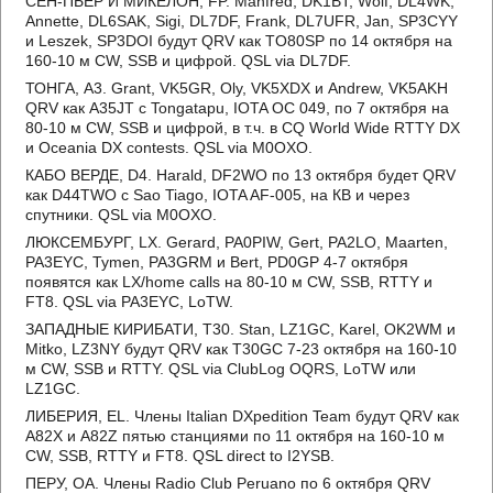
СЕН-ПЬЕР И МИКЕЛОН, FP. Manfred, DK1BT, Wolf, DL4WK,
Annette, DL6SAK, Sigi, DL7DF, Frank, DL7UFR, Jan, SP3CYY
и Leszek, SP3DOI будут QRV как TO80SP по 14 октября на
160-10 м CW, SSB и цифрой. QSL via DL7DF.
ТОНГА, A3. Grant, VK5GR, Oly, VK5XDX и Andrew, VK5AKH
QRV как A35JT с Tongatapu, IOTA OC 049, по 7 октября на
80-10 м CW, SSB и цифрой, в т.ч. в CQ World Wide RTTY DX
и Oceania DX contests. QSL via M0OXO.
КАБО ВЕРДЕ, D4. Harald, DF2WO по 13 октября будет QRV
как D44TWO с Sao Tiago, IOTA AF-005, на КВ и через
спутники. QSL via M0OXO.
ЛЮКСЕМБУРГ, LX. Gerard, PA0PIW, Gert, PA2LO, Maarten,
PA3EYC, Tymen, PA3GRM и Bert, PD0GP 4-7 октября
появятся как LX/home calls на 80-10 м CW, SSB, RTTY и
FT8. QSL via PA3EYC, LoTW.
ЗАПАДНЫЕ КИРИБАТИ, T30. Stan, LZ1GC, Karel, OK2WM и
Mitko, LZ3NY будут QRV как T30GC 7-23 октября на 160-10
м CW, SSB и RTTY. QSL via ClubLog OQRS, LoTW или
LZ1GC.
ЛИБЕРИЯ, EL. Члены Italian DXpedition Team будут QRV как
A82X и A82Z пятью станциями по 11 октября на 160-10 м
CW, SSB, RTTY и FT8. QSL direct to I2YSB.
ПЕРУ, OA. Члены Radio Club Peruano по 6 октября QRV