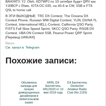
ВАНУАТУ, YJ. Oleh, KD7WPJ по 10 октября будет QRV как
YJ0BCP с Efate, IOTA OC-035, на 40-6 м CW, SSB и FT8.
QSL to home call.
В ЭТИ ВЫХОДНЫЕ. TRC DX Contest, The Oceana DX
Contest Phone, Russian WW Digital Contest, YLRL DX/NA YL
Contest, International HELL-Contest, California QSO Party,
FISTS Fall Slow Speed Sprint, SKCC QSO Party, RSGB DX
Contest, UBA ON Contest SSB, Peanut Power QRP Sprint.
[Перевод UA9UAX]
Вверх
См. канал в
Telegram
Похожие записи:
Объявлена
ARRL DX
DX Бюллетень
награда для
Бюллетень
Deutscher
лучших
ARLD020 от 10
Amateur Radio
доморощенных
мая 2018 года
Club (No 2193)
дизайнеров в
любительском
радио