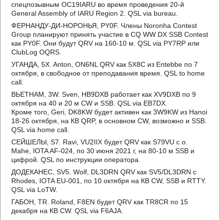
спецпозывным OC19IARU во время проведения 20-й
General Assembly of IARU Region 2. QSL via bureau.
ФЕРНАНДУ-ДИ-НОРОНЬЯ, PY0F. Члены Noronha Contest
Group планируют принять участие в CQ WW DX SSB Contest
как PY0F. Они будут QRV на 160-10 м. QSL via PY7RP или
ClubLog OQRS.
УГАНДА, 5X. Anton, ON6NL QRV как 5X8C из Entebbe по 7
октября, в свободное от преподавания время. QSL to home
call.
ВЬЕТНАМ, 3W. Sven, HB9DXB работает как XV9DXB по 9
октября на 40 и 20 м CW и SSB. QSL via EB7DX.
Кроме того, Geri, DK8KW будет активен как 3W9KW из Hanoi
18-26 октября, на КВ QRP, в основном CW, возможно и SSB.
QSL via home call.
СЕЙШЕЛЫ, S7. Ravi, VU2IIX будет QRV как S79VU с о.
Mahe, IOTA AF-024, по 30 июня 2021 г, на 80-10 м SSB и
цифрой. QSL по инструкции оператора.
ДОДЕКАНЕС, SV5. Wolf, DL3DRN QRV как SV5/DL3DRN с
Rhodes, IOTA EU-001, по 10 октября на КВ CW, SSB и RTTY.
QSL via LoTW.
ГАБОН, TR. Roland, F8EN будет QRV как TR8CR по 15
декабря на КВ CW. QSL via F6AJA.