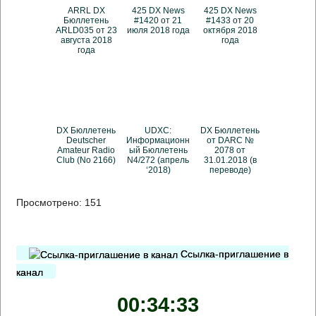
ARRL DX
425 DX News
425 DX News
Бюллетень
#1420 от 21
#1433 от 20
ARLD035 от 23
июля 2018 года
октября 2018
августа 2018
года
года
DX Бюллетень
UDXC:
DX Бюллетень
Deutscher
Информационн
от DARC №
Amateur Radio
ый Бюллетень
2078 от
Club (No 2166)
N4/272 (апрель
31.01.2018 (в
‘2018)
переводе)
Просмотрено:
151
Ссылка-приглашение в
канал
00:34:34