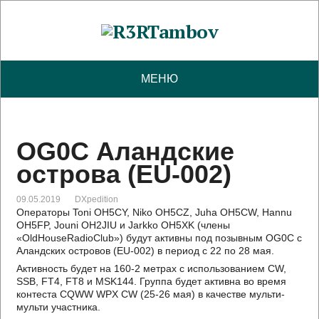
МЕНЮ
OG0C Аландские
острова (EU-002)
09.05.2019
DXpedition
Операторы Toni OH5CY, Niko OH5CZ, Juha OH5CW, Hannu
OH5FP, Jouni OH2JIU и Jarkko OH5XK (члены
«OldHouseRadioClub») будут активны под позывным OG0C с
Аландских островов (EU-002) в период с 22 по 28 мая.
Активность будет на 160-2 метрах с использованием CW,
SSB, FT4, FT8 и MSK144. Группа будет активна во время
контеста CQWW WPX CW (25-26 мая) в качестве мульти-
мульти участника.