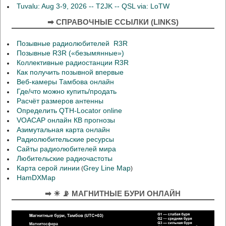
Tuvalu: Aug 3-9, 2026 -- T2JK -- QSL via: LoTW
➡ СПРАВОЧНЫЕ ССЫЛКИ (LINKS)
Позывные радиолюбителей R3R
Позывные R3R («безымянные»)
Коллективные радиостанции R3R
Как получить позывной впервые
Веб-камеры Тамбова онлайн
Где/что можно купить/продать
Расчёт размеров антенны
Определить QTH-Locator online
VOACAP онлайн КВ прогнозы
Азимутальная карта онлайн
Радиолюбительские ресурсы
Сайты радиолюбителей мира
Любительские радиочастоты
Карта серой линии
Grey Line Map
(
)
HamDXMap
➡ ☀ 📡 МАГНИТНЫЕ БУРИ ОНЛАЙН