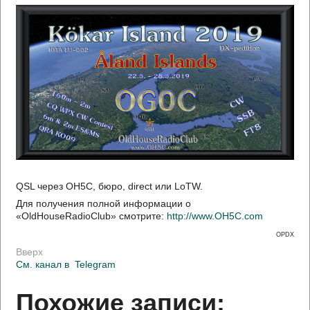
QSL через OH5C, бюро, direct или LoTW.
Для получения полной информации о
«OldHouseRadioClub» смотрите:
http://www.OH5C.com
OPDX
Вверх
См. канал в
Telegram
Похожие записи: