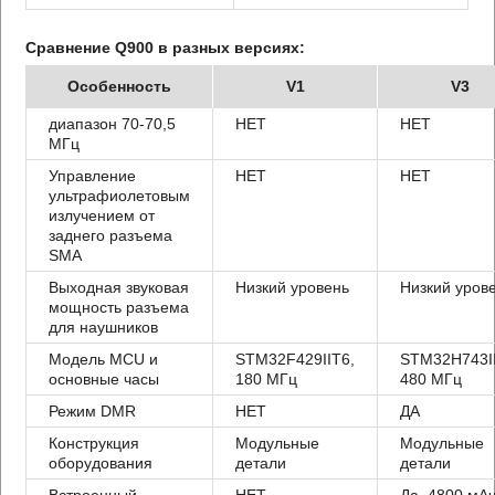
Сравнение Q900 в разных версиях:
Особенность
V1
V3
диапазон 70-70,5
НЕТ
НЕТ
МГц
Управление
НЕТ
НЕТ
ультрафиолетовым
излучением от
заднего разъема
SMA
Выходная звуковая
Низкий уровень
Низкий уров
мощность разъема
для наушников
Модель MCU и
STM32F429IIT6,
STM32H743II
основные часы
180 МГц
480 МГц
Режим DMR
НЕТ
ДА
Конструкция
Модульные
Модульные
оборудования
детали
детали
Встроенный
НЕТ
Да, 4800 мА