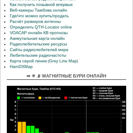
Как получить позывной впервые
Веб-камеры Тамбова онлайн
Где/что можно купить/продать
Расчёт размеров антенны
Определить QTH-Locator online
VOACAP онлайн КВ прогнозы
Азимутальная карта онлайн
Радиолюбительские ресурсы
Сайты радиолюбителей мира
Любительские радиочастоты
Карта серой линии
Grey Line Map
(
)
HamDXMap
➡ ☀ 📡 МАГНИТНЫЕ БУРИ ОНЛАЙН