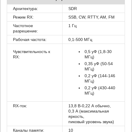
Архитектура:
SDR
Режим RX:
SSB, CW, RTTY, AM, FM
Частотное
1 Гц
разрешение:
Рабочая частота:
0,1-500 МГц
Чувствительность к
0,5 уФ (1,8-30
RX:
МГц)
0,35 уФ (50-54
МГц)
0,2 уФ (144-146
МГц)
0,2 уФ (430-440
МГц)
RX-ток:
13,8 В-0,22 А обычно,
0,3 А (максимальная
яркость,
пиковый уровень звука)
Каналы памяти:
10