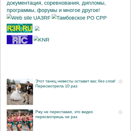
Этот танец невесты оставит вас без слов!
i
Пересмотрела 10 раз
Ржу не переставая, это видео
i
пересмотришь не раз