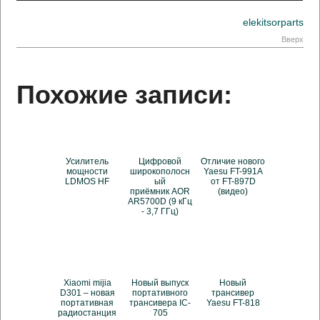
elekitsorparts
Вверх
Похожие записи:
Усилитель
Цифровой
Отличие нового
мощности
широкополосн
Yaesu FT-991A
LDMOS HF
ый
от FT-897D
приёмник AOR
(видео)
AR5700D (9 кГц
- 3,7 ГГц)
Xiaomi mijia
Новый выпуск
Новый
D301 – новая
портативного
трансивер
портативная
трансивера IC-
Yaesu FT-818
радиостанция
705